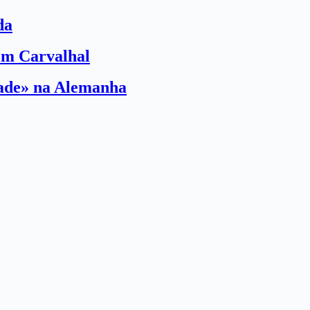
da
com Carvalhal
dade» na Alemanha