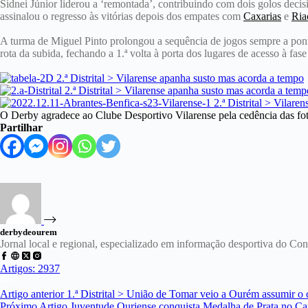
Sidnei Júnior liderou a ‘remontada’, contribuindo com dois golos deci
assinalou o regresso às vitórias depois dos empates com
Caxarias
e
Ria
A turma de Miguel Pinto prolongou a sequência de jogos sempre a pont
rota da subida, fechando a 1.ª volta à porta dos lugares de acesso à fase
O Derby agradece ao Clube Desportivo Vilarense pela cedência das fot
Partilhar
derbydeourem
Jornal local e regional, especializado em informação desportiva do C
Artigos: 2937
Artigo
anterior
1.ª Distrital > União de Tomar veio a Ourém assumir
Próximo
Artigo
Juventude Ouriense conquista Medalha de Prata no C