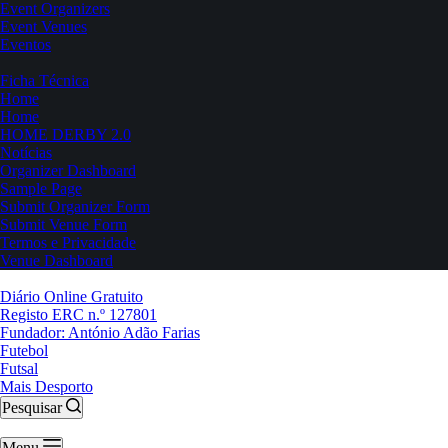
Event Organizers
Event Venues
Eventos
Ficha Técnica
Home
Home
HOME DERBY 2.0
Notícias
Organizer Dashboard
Sample Page
Submit Organizer Form
Submit Venue Form
Termos e Privacidade
Venue Dashboard
Diário Online Gratuito
Registo ERC n.º 127801
Fundador: António Adão Farias
Futebol
Futsal
Mais Desporto
Pesquisar
Menu