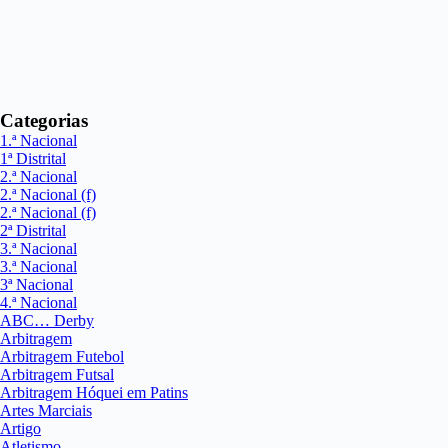
Categorias
1.ª Nacional
1ª Distrital
2.ª Nacional
2.ª Nacional (f)
2.ª Nacional (f)
2ª Distrital
3.ª Nacional
3.ª Nacional
3ª Nacional
4.ª Nacional
ABC… Derby
Arbitragem
Arbitragem Futebol
Arbitragem Futsal
Arbitragem Hóquei em Patins
Artes Marciais
Artigo
Atletismo