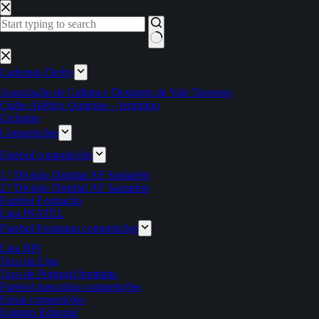
Pular
para
o
conteúdo
Sem
resultados
Cadernos Derby
Associação de Cultura e Desporto de Vale Travesso
Clube Atlético Ouriense – feminino
Ciclismo
Competições
Futebol competições
1.ª Divisão Distrital AF Santarém
2.ª Divisão Distrital AF Santarém
Futebol Formação
Liga INATEL
Futebol Feminino competições
Liga BPI
Taça da Liga
Taça de Portugal feminina
Futebol masculino competições
Futsal competições
Estatuto Editorial