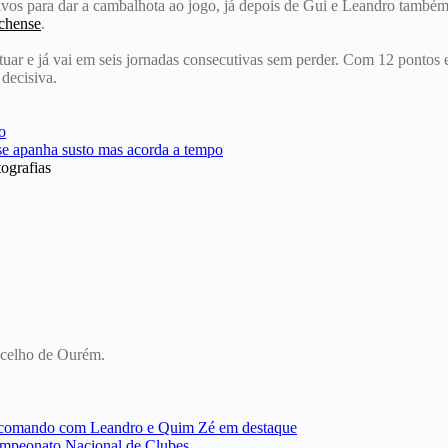
sivos para dar a cambalhota ao jogo, já depois de Gui e Leandro també
chense
.
uar e já vai em seis jornadas consecutivas sem perder. Com 12 pontos
 decisiva.
ografias
oncelho de Ourém.
 o comando com Leandro e Quim Zé em destaque
ampeonato Nacional de Clubes