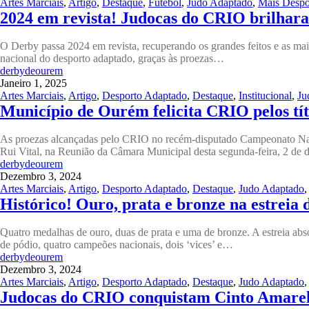
Artes Marciais
,
Artigo
,
Destaque
,
Futebol
,
Judo Adaptado
,
Mais Despo
2024 em revista! Judocas do CRIO brilha
O Derby passa 2024 em revista, recuperando os grandes feitos e as m
nacional do desporto adaptado, graças às proezas…
derbydeourem
Janeiro 1, 2025
Artes Marciais
,
Artigo
,
Desporto Adaptado
,
Destaque
,
Institucional
,
Ju
Município de Ourém felicita CRIO pelos tít
As proezas alcançadas pelo CRIO no recém-disputado Campeonato Naci
Rui Vital, na Reunião da Câmara Municipal desta segunda-feira, 2 d
derbydeourem
Dezembro 3, 2024
Artes Marciais
,
Artigo
,
Desporto Adaptado
,
Destaque
,
Judo Adaptado
Histórico! Ouro, prata e bronze na estrei
Quatro medalhas de ouro, duas de prata e uma de bronze. A estreia a
de pódio, quatro campeões nacionais, dois ‘vices’ e…
derbydeourem
Dezembro 3, 2024
Artes Marciais
,
Artigo
,
Desporto Adaptado
,
Destaque
,
Judo Adaptado
Judocas do CRIO conquistam Cinto Amare