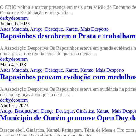
O CRIO voltou a marcar presença em mais uma edição do Encontro de 
Centro de Reabilitação e Integração…
derbydeourem
Junho 16, 2023
Artes Marciais
,
Artigo
,
Destaque
,
Karate
,
Mais Desporto
Raposinhos descobrem a Prata e trabalham
A Associação Desportiva Os Raposinhos esteve em grande evidência no 
numa prova que reuniu cerca de quatro centenas…
derbydeourem
Maio 4, 2023
Artes Marciais
,
Artigo
,
Destaque
,
Karate
,
Karate
,
Mais Desporto
Raposinhos provam evolução com medalhas
A Associação Desportiva Os Raposinhos esteve em evidência na primeir
destaque graças à conquista de duas…
derbydeourem
Abril 21, 2023
Artigo
,
Basquetebol
,
Dança
,
Destaque
,
Ginástica
,
Karate
,
Mais Despor
Munícipio de Ourém promove Open Day de 
Basquetebol, Ginástica, Karaté, Patinagem, Ténis de Mesa e Tiro com 
para um Open Day subordinado às modalidades…