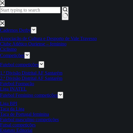
Pular
para
o
conteúdo
Sem
resultados
Cadernos Derby
Associação de Cultura e Desporto de Vale Travesso
Clube Atlético Ouriense – feminino
Ciclismo
Competições
Futebol competições
1.ª Divisão Distrital AF Santarém
2.ª Divisão Distrital AF Santarém
Futebol Formação
Liga INATEL
Futebol Feminino competições
Liga BPI
Taça da Liga
Taça de Portugal feminina
Futebol masculino competições
Futsal competições
Estatuto Editorial