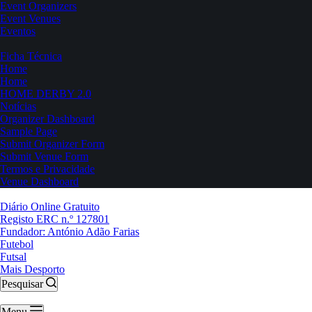
Event Organizers
Event Venues
Eventos
Ficha Técnica
Home
Home
HOME DERBY 2.0
Notícias
Organizer Dashboard
Sample Page
Submit Organizer Form
Submit Venue Form
Termos e Privacidade
Venue Dashboard
Diário Online Gratuito
Registo ERC n.º 127801
Fundador: António Adão Farias
Futebol
Futsal
Mais Desporto
Pesquisar
Menu