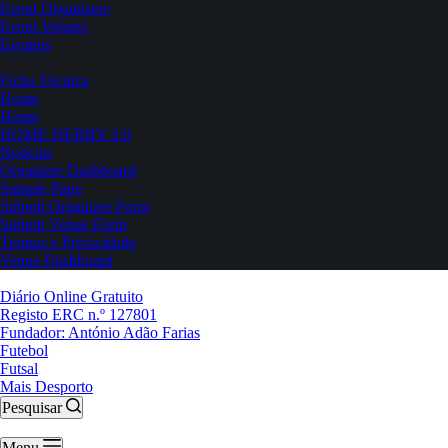
Event Organizers
Event Venues
Eventos
Ficha Técnica
Home
Home
HOME DERBY 2.0
Notícias
Organizer Dashboard
Sample Page
Submit Organizer Form
Submit Venue Form
Termos e Privacidade
Venue Dashboard
Diário Online Gratuito
Registo ERC n.º 127801
Fundador: António Adão Farias
Futebol
Futsal
Mais Desporto
Pesquisar
Menu