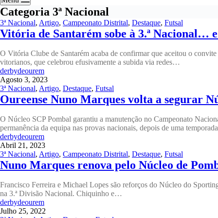
Categoria
3ª Nacional
3ª Nacional
,
Artigo
,
Campeonato Distrital
,
Destaque
,
Futsal
Vitória de Santarém sobe à 3.ª Nacional… 
O Vitória Clube de Santarém acaba de confirmar que aceitou o convite 
vitorianos, que celebrou efusivamente a subida via redes…
derbydeourem
Agosto 3, 2023
3ª Nacional
,
Artigo
,
Destaque
,
Futsal
Oureense Nuno Marques volta a segurar Nú
O Núcleo SCP Pombal garantiu a manutenção no Campeonato Nacional 
permanência da equipa nas provas nacionais, depois de uma temporad
derbydeourem
Abril 21, 2023
3ª Nacional
,
Artigo
,
Campeonato Distrital
,
Destaque
,
Futsal
Nuno Marques renova pelo Núcleo de Pomb
Francisco Ferreira e Michael Lopes são reforços do Núcleo do Sporti
na 3.ª Divisão Nacional. Chiquinho e…
derbydeourem
Julho 25, 2022