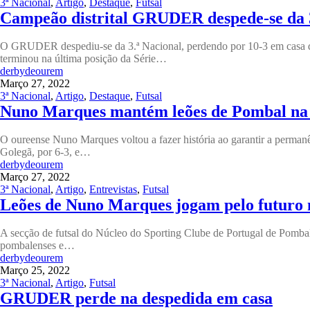
3ª Nacional
,
Artigo
,
Destaque
,
Futsal
Campeão distrital GRUDER despede-se da 3
O GRUDER despediu-se da 3.ª Nacional, perdendo por 10-3 em casa do
terminou na última posição da Série…
derbydeourem
Março 27, 2022
3ª Nacional
,
Artigo
,
Destaque
,
Futsal
Nuno Marques mantém leões de Pombal na 
O oureense Nuno Marques voltou a fazer história ao garantir a perman
Golegã, por 6-3, e…
derbydeourem
Março 27, 2022
3ª Nacional
,
Artigo
,
Entrevistas
,
Futsal
Leões de Nuno Marques jogam pelo futuro n
A secção de futsal do Núcleo do Sporting Clube de Portugal de Pombal 
pombalenses e…
derbydeourem
Março 25, 2022
3ª Nacional
,
Artigo
,
Futsal
GRUDER perde na despedida em casa