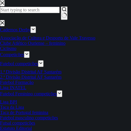
Pular
para
o
conteúdo
Sem
resultados
Cadernos Derby
Associação de Cultura e Desporto de Vale Travesso
Clube Atlético Ouriense – feminino
Ciclismo
Competições
Futebol competições
1.ª Divisão Distrital AF Santarém
2.ª Divisão Distrital AF Santarém
Futebol Formação
Liga INATEL
Futebol Feminino competições
Liga BPI
Taça da Liga
Taça de Portugal feminina
Futebol masculino competições
Futsal competições
Estatuto Editorial