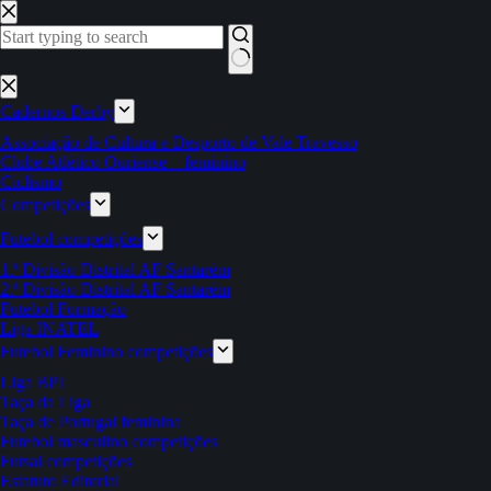
Pular
para
o
conteúdo
Sem
resultados
Cadernos Derby
Associação de Cultura e Desporto de Vale Travesso
Clube Atlético Ouriense – feminino
Ciclismo
Competições
Futebol competições
1.ª Divisão Distrital AF Santarém
2.ª Divisão Distrital AF Santarém
Futebol Formação
Liga INATEL
Futebol Feminino competições
Liga BPI
Taça da Liga
Taça de Portugal feminina
Futebol masculino competições
Futsal competições
Estatuto Editorial