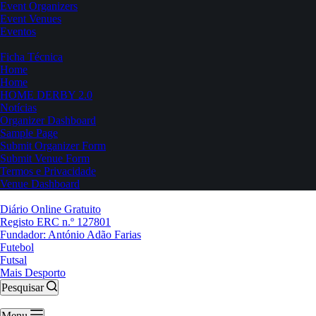
Event Organizers
Event Venues
Eventos
Ficha Técnica
Home
Home
HOME DERBY 2.0
Notícias
Organizer Dashboard
Sample Page
Submit Organizer Form
Submit Venue Form
Termos e Privacidade
Venue Dashboard
Diário Online Gratuito
Registo ERC n.º 127801
Fundador: António Adão Farias
Futebol
Futsal
Mais Desporto
Pesquisar
Menu