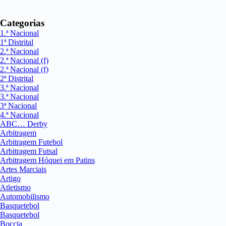
Categorias
1.ª Nacional
1ª Distrital
2.ª Nacional
2.ª Nacional (f)
2.ª Nacional (f)
2ª Distrital
3.ª Nacional
3.ª Nacional
3ª Nacional
4.ª Nacional
ABC… Derby
Arbitragem
Arbitragem Futebol
Arbitragem Futsal
Arbitragem Hóquei em Patins
Artes Marciais
Artigo
Atletismo
Automobilismo
Basquetebol
Basquetebol
Boccia