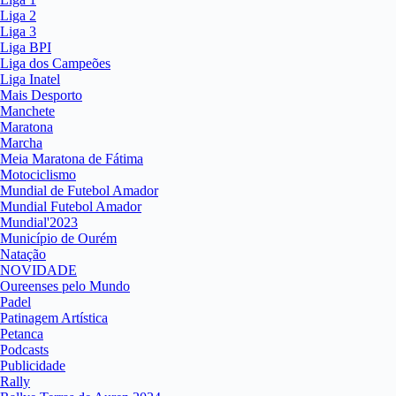
Liga 2
Liga 3
Liga BPI
Liga dos Campeões
Liga Inatel
Mais Desporto
Manchete
Maratona
Marcha
Meia Maratona de Fátima
Motociclismo
Mundial de Futebol Amador
Mundial Futebol Amador
Mundial'2023
Município de Ourém
Natação
NOVIDADE
Oureenses pelo Mundo
Padel
Patinagem Artística
Petanca
Podcasts
Publicidade
Rally