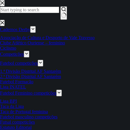
Pular
para
o
conteúdo
Sem
resultados
Cadernos Derby
Associação de Cultura e Desporto de Vale Travesso
Clube Atlético Ouriense – feminino
Ciclismo
Competições
Futebol competições
1.ª Divisão Distrital AF Santarém
2.ª Divisão Distrital AF Santarém
Futebol Formação
Liga INATEL
Futebol Feminino competições
Liga BPI
Taça da Liga
Taça de Portugal feminina
Futebol masculino competições
Futsal competições
Estatuto Editorial