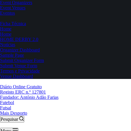
Event Organizers
Event Venues
Eventos
Ficha Técnica
Home
Home
HOME DERBY 2.0
Notícias
Organizer Dashboard
Sample Page
Submit Organizer Form
Submit Venue Form
Termos e Privacidade
Venue Dashboard
Diário Online Gratuito
Registo ERC n.º 127801
Fundador: António Adão Farias
Futebol
Futsal
Mais Desporto
Pesquisar
Menu