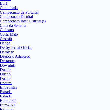
BTT
Caminhada
Campeonato de Portugal
Campeonato Distrital
Campeonato Inter Distrital (f)
Capa da Semana
Ciclismo
Corta-Mato
Crossfit
Dança
Derby Jornal Oficial
Derby tv
Desporto Adaptado
Destaque
Downhill
Duatlo
Duatlo
Duatlo
Enduro
Entrevistas
Estrada
Estrada
Euro 2025
Euro2024
Extreme