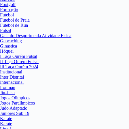
Footgolf
Formação
Futebol
Futebol de Praia
Futebol de Rua
Futsal
Gala do Desporto e da Atividade Física
Geocaching
Ginástica
Hóquei
I Taça Ourém Futsal
II Taça Ourém Futsal
III Taça Ourém 2024
Institucional
Inter Distrital
Internacional
Ironman
Jiu-Jitsu
Jogos Olímpicos
Jogos Paralímpicos
Judo Adaptado
Juniores Sub-19
Karate
Karate
Liga 1