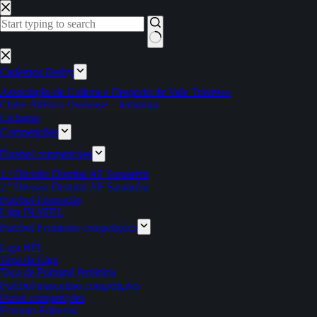
Pular
para
o
conteúdo
Sem
resultados
Cadernos Derby
Associação de Cultura e Desporto de Vale Travesso
Clube Atlético Ouriense – feminino
Ciclismo
Competições
Futebol competições
1.ª Divisão Distrital AF Santarém
2.ª Divisão Distrital AF Santarém
Futebol Formação
Liga INATEL
Futebol Feminino competições
Liga BPI
Taça da Liga
Taça de Portugal feminina
Futebol masculino competições
Futsal competições
Estatuto Editorial