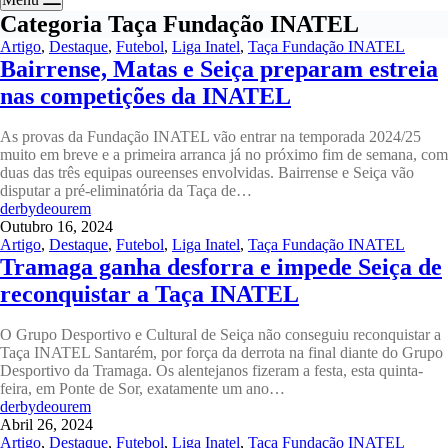
Categoria
Taça Fundação INATEL
Artigo
,
Destaque
,
Futebol
,
Liga Inatel
,
Taça Fundação INATEL
Bairrense, Matas e Seiça preparam estreia
nas competições da INATEL
As provas da Fundação INATEL vão entrar na temporada 2024/25
muito em breve e a primeira arranca já no próximo fim de semana, com
duas das três equipas oureenses envolvidas. Bairrense e Seiça vão
disputar a pré-eliminatória da Taça de…
derbydeourem
Outubro 16, 2024
Artigo
,
Destaque
,
Futebol
,
Liga Inatel
,
Taça Fundação INATEL
Tramaga ganha desforra e impede Seiça de
reconquistar a Taça INATEL
O Grupo Desportivo e Cultural de Seiça não conseguiu reconquistar a
Taça INATEL Santarém, por força da derrota na final diante do Grupo
Desportivo da Tramaga. Os alentejanos fizeram a festa, esta quinta-
feira, em Ponte de Sor, exatamente um ano…
derbydeourem
Abril 26, 2024
Artigo
,
Destaque
,
Futebol
,
Liga Inatel
,
Taça Fundação INATEL