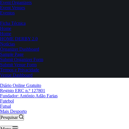
Event Organizers
Event Venues
Eventos
Ficha Técnica
Home
Home
HOME DERBY 2.0
Notícias
Organizer Dashboard
Sample Page
Submit Organizer Form
Submit Venue Form
Termos e Privacidade
Venue Dashboard
Diário Online Gratuito
Registo ERC n.º 127801
Fundador: António Adão Farias
Futebol
Futsal
Mais Desporto
Pesquisar
Menu