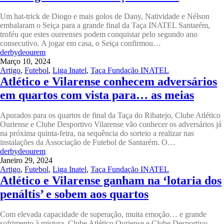
Um hat-trick de Diogo e mais golos de Dany, Natividade e Nélson
embalaram o Seiça para a grande final da Taça INATEL Santarém,
troféu que estes oureenses podem conquistar pelo segundo ano
consecutivo. A jogar em casa, o Seiça confirmou…
derbydeourem
Março 10, 2024
Artigo
,
Futebol
,
Liga Inatel
,
Taça Fundação INATEL
Atlético e Vilarense conhecem adversários
em quartos com vista para… as meias
Apurados para os quartos de final da Taça do Ribatejo, Clube Atlético
Ouriense e Clube Desportivo Vilarense vão conhecer os adversários já
na próxima quinta-feira, na sequência do sorteio a realizar nas
instalações da Associação de Futebol de Santarém. O…
derbydeourem
Janeiro 29, 2024
Artigo
,
Futebol
,
Liga Inatel
,
Taça Fundação INATEL
Atlético e Vilarense ganham na ‘lotaria dos
penáltis’ e sobem aos quartos
Com elevada capacidade de superação, muita emoção… e grande
sofrimento à mistura, Clube Atlético Ouriense e Clube Desportivo