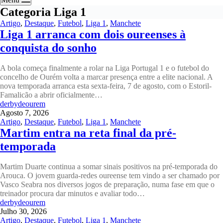
Categoria
Liga 1
Artigo
,
Destaque
,
Futebol
,
Liga 1
,
Manchete
Liga 1 arranca com dois oureenses à
conquista do sonho
A bola começa finalmente a rolar na Liga Portugal 1 e o futebol do
concelho de Ourém volta a marcar presença entre a elite nacional. A
nova temporada arranca esta sexta-feira, 7 de agosto, com o Estoril-
Famalicão a abrir oficialmente…
derbydeourem
Agosto 7, 2026
Artigo
,
Destaque
,
Futebol
,
Liga 1
,
Manchete
Martim entra na reta final da pré-
temporada
Martim Duarte continua a somar sinais positivos na pré-temporada do
Arouca. O jovem guarda-redes oureense tem vindo a ser chamado por
Vasco Seabra nos diversos jogos de preparação, numa fase em que o
treinador procura dar minutos e avaliar todo…
derbydeourem
Julho 30, 2026
Artigo
,
Destaque
,
Futebol
,
Liga 1
,
Manchete