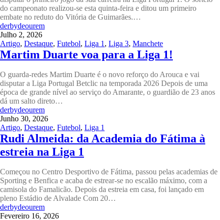
do campeonato realizou-se esta quinta-feira e ditou um primeiro
embate no reduto do Vitória de Guimarães.…
derbydeourem
Julho 2, 2026
Artigo
,
Destaque
,
Futebol
,
Liga 1
,
Liga 3
,
Manchete
Martim Duarte voa para a Liga 1!
O guarda-redes Martim Duarte é o novo reforço do Arouca e vai
disputar a Liga Portugal Betclic na temporada 2026 Depois de uma
época de grande nível ao serviço do Amarante, o guardião de 23 anos
dá um salto direto…
derbydeourem
Junho 30, 2026
Artigo
,
Destaque
,
Futebol
,
Liga 1
Rudi Almeida: da Academia do Fátima à
estreia na Liga 1
Começou no Centro Desportivo de Fátima, passou pelas academias de
Sporting e Benfica e acaba de estrear-se no escalão máximo, com a
camisola do Famalicão. Depois da estreia em casa, foi lançado em
pleno Estádio de Alvalade Com 20…
derbydeourem
Fevereiro 16, 2026