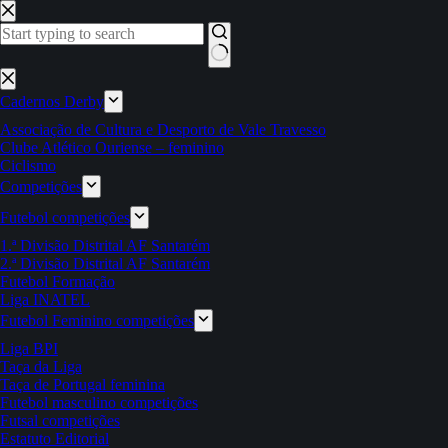
Pular
para
o
conteúdo
Sem
resultados
Cadernos Derby
Associação de Cultura e Desporto de Vale Travesso
Clube Atlético Ouriense – feminino
Ciclismo
Competições
Futebol competições
1.ª Divisão Distrital AF Santarém
2.ª Divisão Distrital AF Santarém
Futebol Formação
Liga INATEL
Futebol Feminino competições
Liga BPI
Taça da Liga
Taça de Portugal feminina
Futebol masculino competições
Futsal competições
Estatuto Editorial