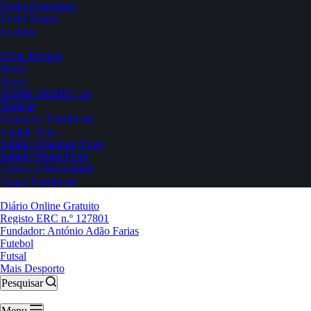
Event Organizers
Event Venues
Eventos
Ficha Técnica
Home
Home
HOME DERBY 2.0
Notícias
Organizer Dashboard
Sample Page
Submit Organizer Form
Submit Venue Form
Termos e Privacidade
Venue Dashboard
Diário Online Gratuito
Registo ERC n.º 127801
Fundador: António Adão Farias
Futebol
Futsal
Mais Desporto
Pesquisar
Menu