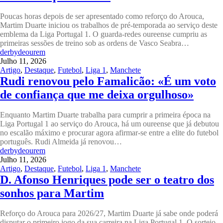
Poucas horas depois de ser apresentado como reforço do Arouca,
Martim Duarte iniciou os trabalhos de pré-temporada ao serviço deste
emblema da Liga Portugal 1. O guarda-redes oureense cumpriu as
primeiras sessões de treino sob as ordens de Vasco Seabra…
derbydeourem
Julho 11, 2026
Artigo
,
Destaque
,
Futebol
,
Liga 1
,
Manchete
Rudi renovou pelo Famalicão: «É um voto
de confiança que me deixa orgulhoso»
Enquanto Martim Duarte trabalha para cumprir a primeira época na
Liga Portugal 1 ao serviço do Arouca, há um oureense que já debutou
no escalão máximo e procurar agora afirmar-se entre a elite do futebol
português. Rudi Almeida já renovou…
derbydeourem
Julho 11, 2026
Artigo
,
Destaque
,
Futebol
,
Liga 1
,
Manchete
D. Afonso Henriques pode ser o teatro dos
sonhos para Martim
Reforço do Arouca para 2026/27, Martim Duarte já sabe onde poderá
disputar o primeiro jogo da sua carreira na Liga Portugal 1. O sorteio