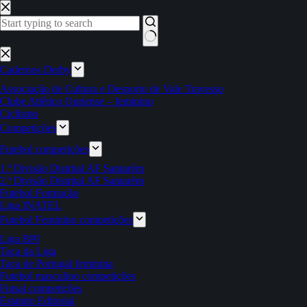
Pular
para
o
conteúdo
Sem
resultados
Cadernos Derby
Associação de Cultura e Desporto de Vale Travesso
Clube Atlético Ouriense – feminino
Ciclismo
Competições
Futebol competições
1.ª Divisão Distrital AF Santarém
2.ª Divisão Distrital AF Santarém
Futebol Formação
Liga INATEL
Futebol Feminino competições
Liga BPI
Taça da Liga
Taça de Portugal feminina
Futebol masculino competições
Futsal competições
Estatuto Editorial