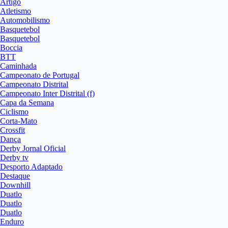
Artigo
Atletismo
Automobilismo
Basquetebol
Basquetebol
Boccia
BTT
Caminhada
Campeonato de Portugal
Campeonato Distrital
Campeonato Inter Distrital (f)
Capa da Semana
Ciclismo
Corta-Mato
Crossfit
Dança
Derby Jornal Oficial
Derby tv
Desporto Adaptado
Destaque
Downhill
Duatlo
Duatlo
Duatlo
Enduro