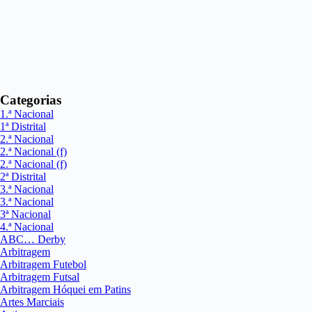
Categorias
1.ª Nacional
1ª Distrital
2.ª Nacional
2.ª Nacional (f)
2.ª Nacional (f)
2ª Distrital
3.ª Nacional
3.ª Nacional
3ª Nacional
4.ª Nacional
ABC… Derby
Arbitragem
Arbitragem Futebol
Arbitragem Futsal
Arbitragem Hóquei em Patins
Artes Marciais