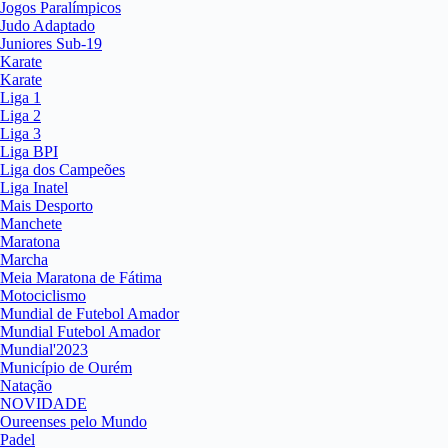
Jogos Paralímpicos
Judo Adaptado
Juniores Sub-19
Karate
Karate
Liga 1
Liga 2
Liga 3
Liga BPI
Liga dos Campeões
Liga Inatel
Mais Desporto
Manchete
Maratona
Marcha
Meia Maratona de Fátima
Motociclismo
Mundial de Futebol Amador
Mundial Futebol Amador
Mundial'2023
Município de Ourém
Natação
NOVIDADE
Oureenses pelo Mundo
Padel