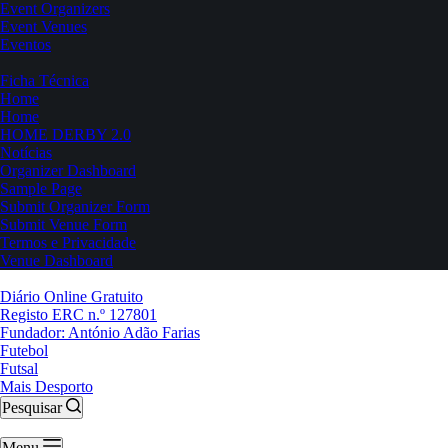
Event Organizers
Event Venues
Eventos
Ficha Técnica
Home
Home
HOME DERBY 2.0
Notícias
Organizer Dashboard
Sample Page
Submit Organizer Form
Submit Venue Form
Termos e Privacidade
Venue Dashboard
Diário Online Gratuito
Registo ERC n.º 127801
Fundador: António Adão Farias
Futebol
Futsal
Mais Desporto
Pesquisar
Menu