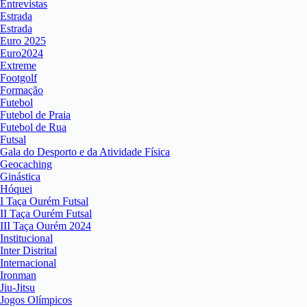
Entrevistas
Estrada
Estrada
Euro 2025
Euro2024
Extreme
Footgolf
Formação
Futebol
Futebol de Praia
Futebol de Rua
Futsal
Gala do Desporto e da Atividade Física
Geocaching
Ginástica
Hóquei
I Taça Ourém Futsal
II Taça Ourém Futsal
III Taça Ourém 2024
Institucional
Inter Distrital
Internacional
Ironman
Jiu-Jitsu
Jogos Olímpicos