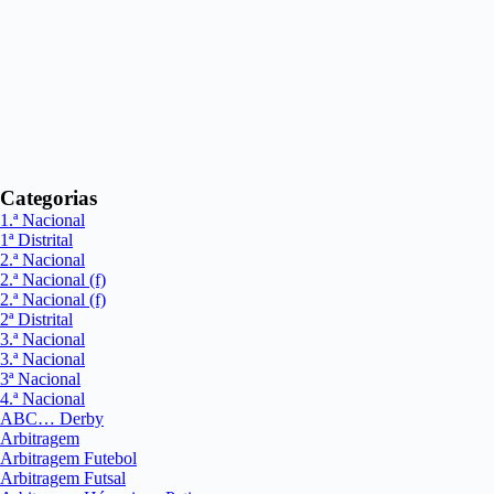
Categorias
1.ª Nacional
1ª Distrital
2.ª Nacional
2.ª Nacional (f)
2.ª Nacional (f)
2ª Distrital
3.ª Nacional
3.ª Nacional
3ª Nacional
4.ª Nacional
ABC… Derby
Arbitragem
Arbitragem Futebol
Arbitragem Futsal