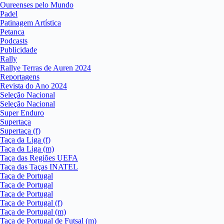
Oureenses pelo Mundo
Padel
Patinagem Artística
Petanca
Podcasts
Publicidade
Rally
Rallye Terras de Auren 2024
Reportagens
Revista do Ano 2024
Seleção Nacional
Seleção Nacional
Super Enduro
Supertaça
Supertaça (f)
Taça da Liga (f)
Taça da Liga (m)
Taça das Regiões UEFA
Taça das Taças INATEL
Taça de Portugal
Taça de Portugal
Taça de Portugal
Taça de Portugal (f)
Taça de Portugal (m)
Taça de Portugal de Futsal (m)