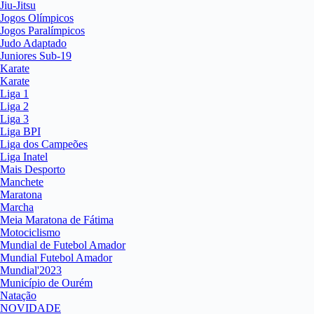
Jiu-Jitsu
Jogos Olímpicos
Jogos Paralímpicos
Judo Adaptado
Juniores Sub-19
Karate
Karate
Liga 1
Liga 2
Liga 3
Liga BPI
Liga dos Campeões
Liga Inatel
Mais Desporto
Manchete
Maratona
Marcha
Meia Maratona de Fátima
Motociclismo
Mundial de Futebol Amador
Mundial Futebol Amador
Mundial'2023
Município de Ourém
Natação
NOVIDADE