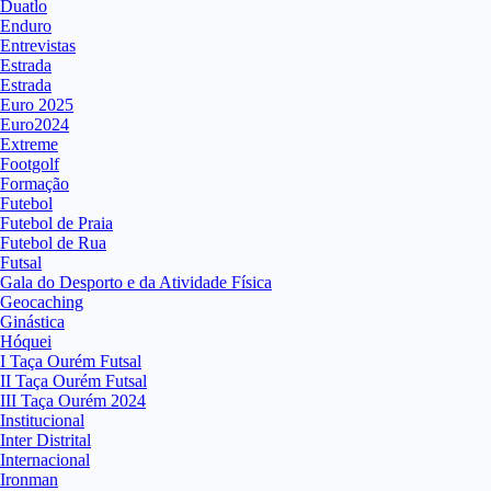
Duatlo
Enduro
Entrevistas
Estrada
Estrada
Euro 2025
Euro2024
Extreme
Footgolf
Formação
Futebol
Futebol de Praia
Futebol de Rua
Futsal
Gala do Desporto e da Atividade Física
Geocaching
Ginástica
Hóquei
I Taça Ourém Futsal
II Taça Ourém Futsal
III Taça Ourém 2024
Institucional
Inter Distrital
Internacional
Ironman