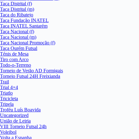
Taça Distrital (f)
Taça Distrital (m)
Taça do Ribatejo
Taça Fundação INATEL
Taça INATEL Santarém
Taça Nacional (f)
Taça Nacional (m)
Taça Nacional Promoção (f)
Taça Ourém Futsal
Ténis de Mesa
Tiro com Arco
Todo-o-Terreno
Torneio de Verão AD Formigais
Torneio Futsal 24H Freixianda
Trail
Trial 4×4
Triatlo
Tricicleta
Tripela
Troféu Luís Boavida
Uncategorized
União de Leiria
VIII Torneio Futsal 24h
Voleibol
Volta a Espanha