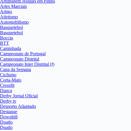
Arbitragem Hóquei em Patins
Artes Marciais
Artigo
Atletismo
Automobilismo
Basquetebol
Basquetebol
Boccia
BTT
Caminhada
Campeonato de Portugal
Campeonato Distrital
Campeonato Inter Distrital (f)
Capa da Semana
Ciclismo
Corta-Mato
Crossfit
Dança
Derby Jornal Oficial
Derby tv
Desporto Adaptado
Destaque
Downhill
Duatlo
Duatlo