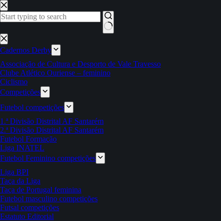
Pular
para
o
conteúdo
Sem
resultados
Cadernos Derby
Associação de Cultura e Desporto de Vale Travesso
Clube Atlético Ouriense – feminino
Ciclismo
Competições
Futebol competições
1.ª Divisão Distrital AF Santarém
2.ª Divisão Distrital AF Santarém
Futebol Formação
Liga INATEL
Futebol Feminino competições
Liga BPI
Taça da Liga
Taça de Portugal feminina
Futebol masculino competições
Futsal competições
Estatuto Editorial