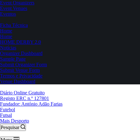
Event Organizers
Event Venues
Eventos
Ficha Técnica
Home
Home
HOME DERBY 2.0
Notícias
Organizer Dashboard
Sample Page
Submit Organizer Form
Submit Venue Form
Termos e Privacidade
Venue Dashboard
Diário Online Gratuito
Registo ERC n.º 127801
Fundador: António Adão Farias
Futebol
Futsal
Mais Desporto
Pesquisar
Menu