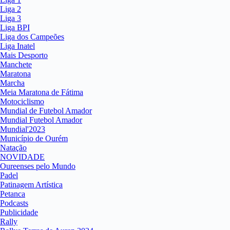
Liga 2
Liga 3
Liga BPI
Liga dos Campeões
Liga Inatel
Mais Desporto
Manchete
Maratona
Marcha
Meia Maratona de Fátima
Motociclismo
Mundial de Futebol Amador
Mundial Futebol Amador
Mundial'2023
Município de Ourém
Natação
NOVIDADE
Oureenses pelo Mundo
Padel
Patinagem Artística
Petanca
Podcasts
Publicidade
Rally