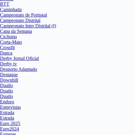
BTT
Caminhada
Campeonato de Portugal
Campeonato Distrital
Campeonato Inter Distrital (f)
Capa da Semana
Ciclismo
Corta-Mato
Crossfit
Dança
Derby Jornal Oficial
Derby tv
Desporto Adaptado
Destaque
Downhill
Duatlo
Duatlo
Duatlo
Enduro
Entrevistas
Estrada
Estrada
Euro 2025
Euro2024
Extreme