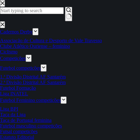
Pular
para
o
conteúdo
Sem
resultados
Cadernos Derby
Associação de Cultura e Desporto de Vale Travesso
Clube Atlético Ouriense – feminino
Ciclismo
Competições
Futebol competições
1.ª Divisão Distrital AF Santarém
2.ª Divisão Distrital AF Santarém
Futebol Formação
Liga INATEL
Futebol Feminino competições
Liga BPI
Taça da Liga
Taça de Portugal feminina
Futebol masculino competições
Futsal competições
Estatuto Editorial