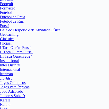
Footgolf
Formação
Futebol
Futebol de Praia
Futebol de Rua
Futsal
Gala do Desporto e da Atividade Física
Geocaching
Ginástica
Hóquei
I Taça Ourém Futsal
II Taça Ourém Futsal
III Taça Ourém 2024
Institucional
Inter Distrital
Internacional
Ironman
Jiu-Jitsu
Jogos Olímpicos
Jogos Paralímpicos
Judo Adaptado
Juniores Sub-19
Karate
Karate
Liga 1