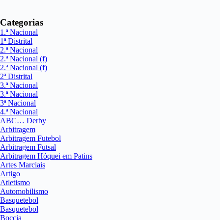
Categorias
1.ª Nacional
1ª Distrital
2.ª Nacional
2.ª Nacional (f)
2.ª Nacional (f)
2ª Distrital
3.ª Nacional
3.ª Nacional
3ª Nacional
4.ª Nacional
ABC… Derby
Arbitragem
Arbitragem Futebol
Arbitragem Futsal
Arbitragem Hóquei em Patins
Artes Marciais
Artigo
Atletismo
Automobilismo
Basquetebol
Basquetebol
Boccia