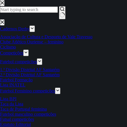
Pular
para
o
conteúdo
Sem
resultados
Cadernos Derby
Associação de Cultura e Desporto de Vale Travesso
Clube Atlético Ouriense – feminino
Ciclismo
Competições
Futebol competições
1.ª Divisão Distrital AF Santarém
2.ª Divisão Distrital AF Santarém
Futebol Formação
Liga INATEL
Futebol Feminino competições
Liga BPI
Taça da Liga
Taça de Portugal feminina
Futebol masculino competições
Futsal competições
Estatuto Editorial