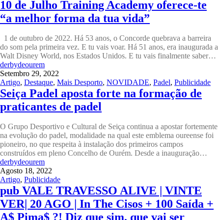
10 de Julho Training Academy oferece-te
“a melhor forma da tua vida”
1 de outubro de 2022. Há 53 anos, o Concorde quebrava a barreira
do som pela primeira vez. E tu vais voar. Há 51 anos, era inaugurada a
Walt Disney World, nos Estados Unidos. E tu vais finalmente saber…
derbydeourem
Setembro 29, 2022
Artigo
,
Destaque
,
Mais Desporto
,
NOVIDADE
,
Padel
,
Publicidade
Seiça Padel aposta forte na formação de
praticantes de padel
O Grupo Desportivo e Cultural de Seiça continua a apostar fortemente
na evolução do padel, modalidade na qual este emblema oureense foi
pioneiro, no que respeita à instalação dos primeiros campos
construídos em pleno Concelho de Ourém. Desde a inauguração…
derbydeourem
Agosto 18, 2022
Artigo
,
Publicidade
pub VALE TRAVESSO ALIVE | VINTE
VER| 20 AGO | In The Cisos + 100 Saída +
A$ Pima$ ?! Diz que sim, que vai ser