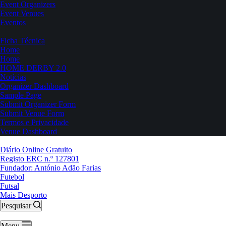
Event Organizers
Event Venues
Eventos
Ficha Técnica
Home
Home
HOME DERBY 2.0
Notícias
Organizer Dashboard
Sample Page
Submit Organizer Form
Submit Venue Form
Termos e Privacidade
Venue Dashboard
Diário Online Gratuito
Registo ERC n.º 127801
Fundador: António Adão Farias
Futebol
Futsal
Mais Desporto
Pesquisar
Menu