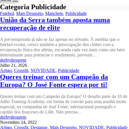
Categoria
Publicidade
Futebol
,
Mais Desporto
,
Manchete
,
Publicidade
União da Serra também aposta numa
recuperação de elite
A pré-temporada já não se faz apenas no relvado. À medida que o
futebol evolui, cresce também a preocupação dos clubes com a
recuperação física dos atletas, encarada cada vez mais como um fator
determinante para potenciar o rendimento, prevenir…
derbydeourem
Julho 21, 2026
Artigo
,
Crossfit
,
NOVIDADE
,
Publicidade
Queres treinar com um Campeão da
Europa? O José Fonte espera por ti!
Queres treinar com um Campeão da Europa? O desafio parte da 10 de
Julho Training Academy, em forma de convite para uma manhã muito
especial, na companhia de José Fonte, internacional português e
capitão dos franceses do Lille. Não precisa…
derbydeourem
Novembro 24, 2022
Artigo
,
Crossfit
,
Destaque
,
Mais Desporto
,
NOVIDADE
,
Publicidade