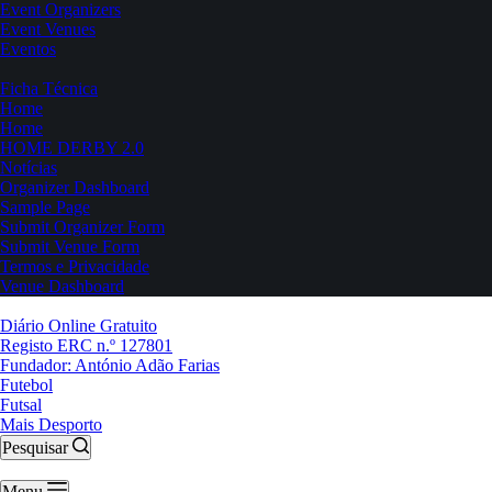
Event Organizers
Event Venues
Eventos
Ficha Técnica
Home
Home
HOME DERBY 2.0
Notícias
Organizer Dashboard
Sample Page
Submit Organizer Form
Submit Venue Form
Termos e Privacidade
Venue Dashboard
Diário Online Gratuito
Registo ERC n.º 127801
Fundador: António Adão Farias
Futebol
Futsal
Mais Desporto
Pesquisar
Menu