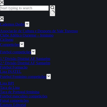
Pular
para
o
conteúdo
Sem
resultados
Cadernos Derby
Associação de Cultura e Desporto de Vale Travesso
Clube Atlético Ouriense – feminino
Ciclismo
Competições
Futebol competições
1.ª Divisão Distrital AF Santarém
2.ª Divisão Distrital AF Santarém
Futebol Formação
Liga INATEL
Futebol Feminino competições
Liga BPI
Taça da Liga
Taça de Portugal feminina
Futebol masculino competições
Futsal competições
Estatuto Editorial