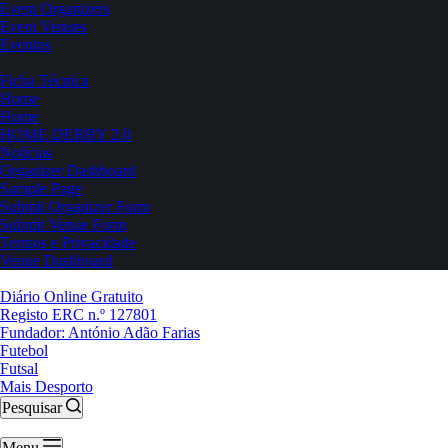
Event Organizers
Event Venues
Eventos
Ficha Técnica
Home
Home
HOME DERBY 2.0
Notícias
Organizer Dashboard
Sample Page
Submit Organizer Form
Submit Venue Form
Termos e Privacidade
Venue Dashboard
Diário Online Gratuito
Registo ERC n.º 127801
Fundador: António Adão Farias
Futebol
Futsal
Mais Desporto
Pesquisar
Menu