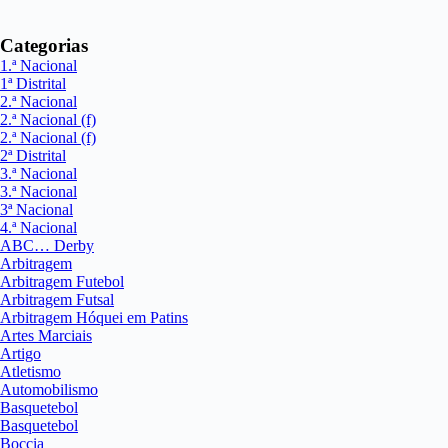
Categorias
1.ª Nacional
1ª Distrital
2.ª Nacional
2.ª Nacional (f)
2.ª Nacional (f)
2ª Distrital
3.ª Nacional
3.ª Nacional
3ª Nacional
4.ª Nacional
ABC… Derby
Arbitragem
Arbitragem Futebol
Arbitragem Futsal
Arbitragem Hóquei em Patins
Artes Marciais
Artigo
Atletismo
Automobilismo
Basquetebol
Basquetebol
Boccia