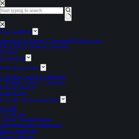
Pular
para
o
conteúdo
Sem
resultados
Cadernos Derby
Associação de Cultura e Desporto de Vale Travesso
Clube Atlético Ouriense – feminino
Ciclismo
Competições
Futebol competições
1.ª Divisão Distrital AF Santarém
2.ª Divisão Distrital AF Santarém
Futebol Formação
Liga INATEL
Futebol Feminino competições
Liga BPI
Taça da Liga
Taça de Portugal feminina
Futebol masculino competições
Futsal competições
Estatuto Editorial