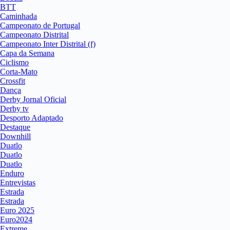
BTT
Caminhada
Campeonato de Portugal
Campeonato Distrital
Campeonato Inter Distrital (f)
Capa da Semana
Ciclismo
Corta-Mato
Crossfit
Dança
Derby Jornal Oficial
Derby tv
Desporto Adaptado
Destaque
Downhill
Duatlo
Duatlo
Duatlo
Enduro
Entrevistas
Estrada
Estrada
Euro 2025
Euro2024
Extreme