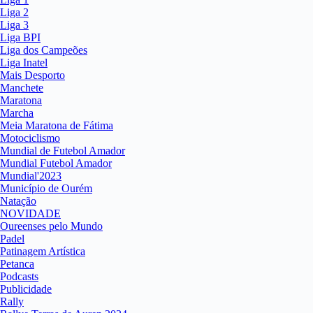
Liga 2
Liga 3
Liga BPI
Liga dos Campeões
Liga Inatel
Mais Desporto
Manchete
Maratona
Marcha
Meia Maratona de Fátima
Motociclismo
Mundial de Futebol Amador
Mundial Futebol Amador
Mundial'2023
Município de Ourém
Natação
NOVIDADE
Oureenses pelo Mundo
Padel
Patinagem Artística
Petanca
Podcasts
Publicidade
Rally