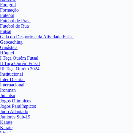
Footgolf
Formação
Futebol
Futebol de Praia
Futebol de Rua
Futsal
Gala do Desporto e da Atividade Física
Geocaching
Ginástica
Hóquei
I Taça Ourém Futsal
II Taça Ourém Futsal
III Taça Ourém 2024
Institucional
Inter Distrital
Internacional
Ironman
Jiu-Jitsu
Jogos Olímpicos
Jogos Paralímpicos
Judo Adaptado
Juniores Sub-19
Karate
Karate
Liga 1