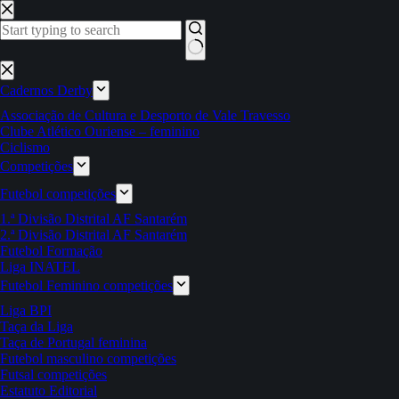
Pular
para
o
conteúdo
Sem
resultados
Cadernos Derby
Associação de Cultura e Desporto de Vale Travesso
Clube Atlético Ouriense – feminino
Ciclismo
Competições
Futebol competições
1.ª Divisão Distrital AF Santarém
2.ª Divisão Distrital AF Santarém
Futebol Formação
Liga INATEL
Futebol Feminino competições
Liga BPI
Taça da Liga
Taça de Portugal feminina
Futebol masculino competições
Futsal competições
Estatuto Editorial