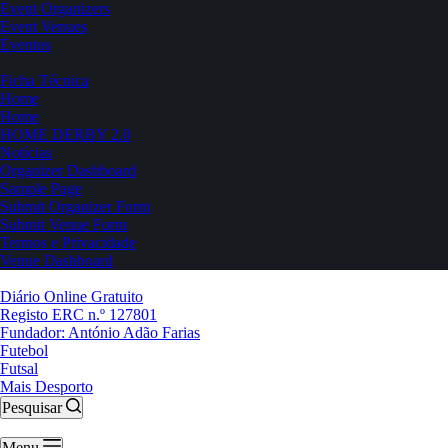
Event Organizers
Event Venues
Eventos
Ficha Técnica
Home
Home
HOME DERBY 2.0
Notícias
Organizer Dashboard
Sample Page
Submit Organizer Form
Submit Venue Form
Termos e Privacidade
Venue Dashboard
Diário Online Gratuito
Registo ERC n.º 127801
Fundador: António Adão Farias
Futebol
Futsal
Mais Desporto
Pesquisar
Menu