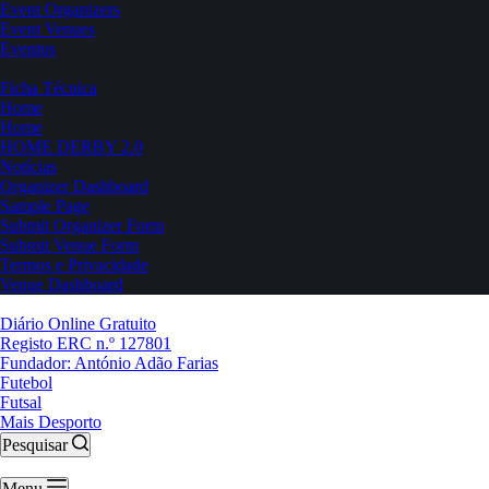
Event Organizers
Event Venues
Eventos
Ficha Técnica
Home
Home
HOME DERBY 2.0
Notícias
Organizer Dashboard
Sample Page
Submit Organizer Form
Submit Venue Form
Termos e Privacidade
Venue Dashboard
Diário Online Gratuito
Registo ERC n.º 127801
Fundador: António Adão Farias
Futebol
Futsal
Mais Desporto
Pesquisar
Menu