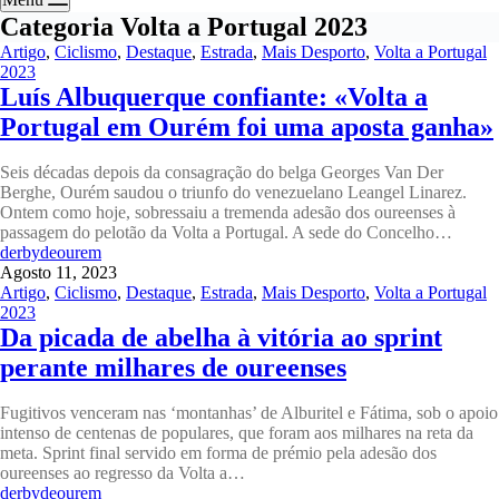
Categoria
Volta a Portugal 2023
Artigo
,
Ciclismo
,
Destaque
,
Estrada
,
Mais Desporto
,
Volta a Portugal
2023
Luís Albuquerque confiante: «Volta a
Portugal em Ourém foi uma aposta ganha»
Seis décadas depois da consagração do belga Georges Van Der
Berghe, Ourém saudou o triunfo do venezuelano Leangel Linarez.
Ontem como hoje, sobressaiu a tremenda adesão dos oureenses à
passagem do pelotão da Volta a Portugal. A sede do Concelho…
derbydeourem
Agosto 11, 2023
Artigo
,
Ciclismo
,
Destaque
,
Estrada
,
Mais Desporto
,
Volta a Portugal
2023
Da picada de abelha à vitória ao sprint
perante milhares de oureenses
Fugitivos venceram nas ‘montanhas’ de Alburitel e Fátima, sob o apoio
intenso de centenas de populares, que foram aos milhares na reta da
meta. Sprint final servido em forma de prémio pela adesão dos
oureenses ao regresso da Volta a…
derbydeourem