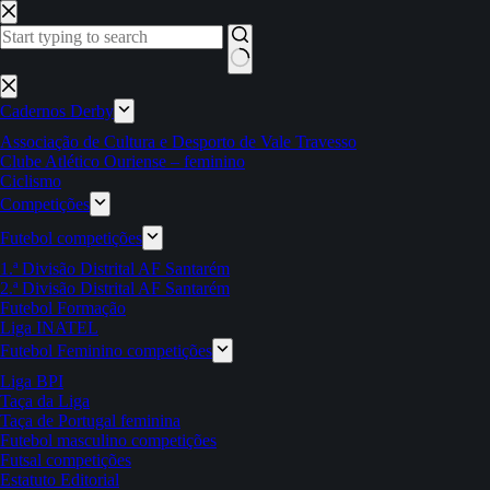
Pular
para
o
conteúdo
Sem
resultados
Cadernos Derby
Associação de Cultura e Desporto de Vale Travesso
Clube Atlético Ouriense – feminino
Ciclismo
Competições
Futebol competições
1.ª Divisão Distrital AF Santarém
2.ª Divisão Distrital AF Santarém
Futebol Formação
Liga INATEL
Futebol Feminino competições
Liga BPI
Taça da Liga
Taça de Portugal feminina
Futebol masculino competições
Futsal competições
Estatuto Editorial