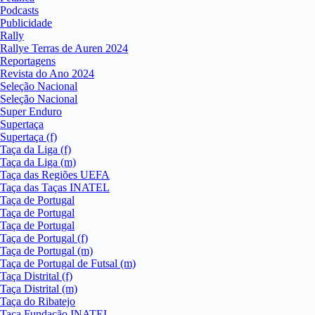
Podcasts
Publicidade
Rally
Rallye Terras de Auren 2024
Reportagens
Revista do Ano 2024
Seleção Nacional
Seleção Nacional
Super Enduro
Supertaça
Supertaça (f)
Taça da Liga (f)
Taça da Liga (m)
Taça das Regiões UEFA
Taça das Taças INATEL
Taça de Portugal
Taça de Portugal
Taça de Portugal
Taça de Portugal (f)
Taça de Portugal (m)
Taça de Portugal de Futsal (m)
Taça Distrital (f)
Taça Distrital (m)
Taça do Ribatejo
Taça Fundação INATEL