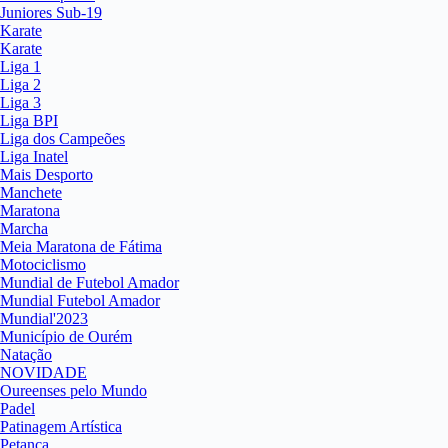
Juniores Sub-19
Karate
Karate
Liga 1
Liga 2
Liga 3
Liga BPI
Liga dos Campeões
Liga Inatel
Mais Desporto
Manchete
Maratona
Marcha
Meia Maratona de Fátima
Motociclismo
Mundial de Futebol Amador
Mundial Futebol Amador
Mundial'2023
Município de Ourém
Natação
NOVIDADE
Oureenses pelo Mundo
Padel
Patinagem Artística
Petanca