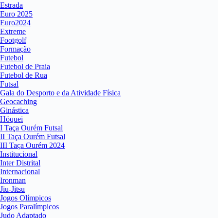
Estrada
Euro 2025
Euro2024
Extreme
Footgolf
Formação
Futebol
Futebol de Praia
Futebol de Rua
Futsal
Gala do Desporto e da Atividade Física
Geocaching
Ginástica
Hóquei
I Taça Ourém Futsal
II Taça Ourém Futsal
III Taça Ourém 2024
Institucional
Inter Distrital
Internacional
Ironman
Jiu-Jitsu
Jogos Olímpicos
Jogos Paralímpicos
Judo Adaptado