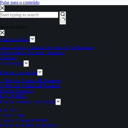
Pular para o conteúdo
Sem resultados
Cadernos Derby
Associação de Cultura e Desporto de Vale Travesso
Clube Atlético Ouriense – feminino
Ciclismo
Competições
Futebol competições
1.ª Divisão Distrital AF Santarém
2.ª Divisão Distrital AF Santarém
Futebol Formação
Liga INATEL
Futebol Feminino competições
Liga BPI
Taça da Liga
Taça de Portugal feminina
Futebol masculino competições