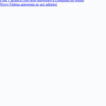
Liga 1 arranca com dois oureenses à conquista do sonho
Novo Fátima apresenta-se aos adeptos