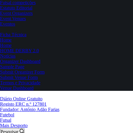
Futsal competições
Estatuto Editorial
Event Organizers
Event Venues
Eventos
Ficha Técnica
Home
Home
HOME DERBY 2.0
Notícias
Organizer Dashboard
Sample Page
Submit Organizer Form
Submit Venue Form
Termos e Privacidade
Venue Dashboard
Diário Online Gratuito
Registo ERC n.º 127801
Fundador: António Adão Farias
Futebol
Futsal
Mais Desporto
Pesquisar