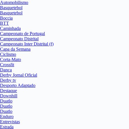
Automobilismo
Basquetebol
Basquetebol
Boccia
BTT
Caminhada
Campeonato de Portugal
Campeonato Distrital
Campeonato Inter Distrital (f)
Capa da Semana
Ciclismo
Corta-Mato
Crossfit
Dança
Derby Jornal Oficial
Derby tv
Desporto Adaptado
Destaque
Downhill
Duatlo
Duatlo
Duatlo
Enduro
Entrevistas
Estrada