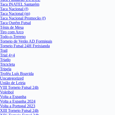
Taça INATEL Santarém
Taça Nacional (f)
Taça Nacional (m)
Taça Nacional Promoção (f)
Taça Ourém Futsal
Ténis de Mesa
Tiro com Arco
Todo-o-Terreno
Torneio de Verão AD Formigais
Torneio Futsal 24H Freixianda
Trail
Trial 4×4
Triatlo
Tricicleta
Tripela
Troféu Luís Boavida
Uncategorized
União de Leiria
VIII Torneio Futsal 24h
Voleibol
Volta a Espanha
Volta a Espanha 2024
Volta a Portugal 2023
XIII Torneio Futsal 24h