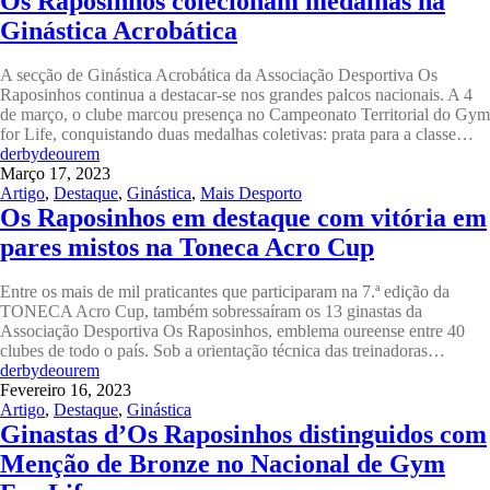
Os Raposinhos colecionam medalhas na
Ginástica Acrobática
A secção de Ginástica Acrobática da Associação Desportiva Os
Raposinhos continua a destacar-se nos grandes palcos nacionais. A 4
de março, o clube marcou presença no Campeonato Territorial do Gym
for Life, conquistando duas medalhas coletivas: prata para a classe…
derbydeourem
Março 17, 2023
Artigo
,
Destaque
,
Ginástica
,
Mais Desporto
Os Raposinhos em destaque com vitória em
pares mistos na Toneca Acro Cup
Entre os mais de mil praticantes que participaram na 7.ª edição da
TONECA Acro Cup, também sobressaíram os 13 ginastas da
Associação Desportiva Os Raposinhos, emblema oureense entre 40
clubes de todo o país. Sob a orientação técnica das treinadoras…
derbydeourem
Fevereiro 16, 2023
Artigo
,
Destaque
,
Ginástica
Ginastas d’Os Raposinhos distinguidos com
Menção de Bronze no Nacional de Gym