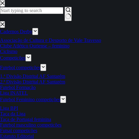
Pular
para
o
conteúdo
Sem
resultados
Cadernos Derby
Associação de Cultura e Desporto de Vale Travesso
Clube Atlético Ouriense – feminino
Ciclismo
Competições
Futebol competições
1.ª Divisão Distrital AF Santarém
2.ª Divisão Distrital AF Santarém
Futebol Formação
Liga INATEL
Futebol Feminino competições
Liga BPI
Taça da Liga
Taça de Portugal feminina
Futebol masculino competições
Futsal competições
Estatuto Editorial