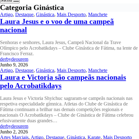
Categoria
Ginástica
Artigo
,
Destaque
,
Ginástica
,
Mais Desporto
,
Manchete
Laura Jesus e o voo de uma campeã
nacional
Senhoras e senhores, Laura Jesus, Campeã Nacional da Trave
Olímpico pelo Acrobatikdays – Clube Ginástica de Fátima, na lente de
Francisco Ferraz.
derbydeourem
Junho 9, 2026
Artigo
,
Destaque
,
Ginástica
,
Mais Desporto
,
Manchete
Laura e Victoria são campeãs nacionais
pelo Acrobatikdays
Laura Jesus e Victoria Shyichuc sagraram-se campeãs nacionais nas
respetiva especialidade gímnica. Atletas do Clube de Ginástica de
Fátima continuam a brilhar nas demais competições regionais e
nacionais O Acrobatikdays – Clube de Ginástica de Fátima celebrou
efusivamente duas grandes…
derbydeourem
Junho 2, 2026
Artes Marciais
,
Artigo
,
Destaque
,
Ginástica
,
Karate
,
Mais Desporto