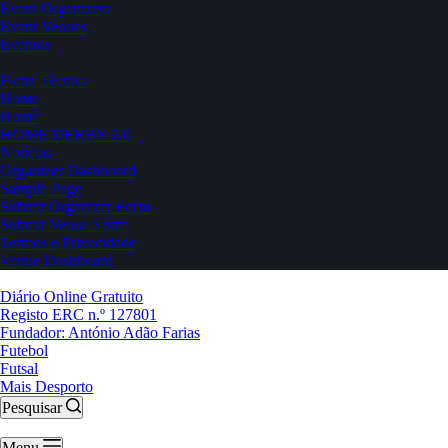
Event Organizers
Event Venues
Eventos
Ficha Técnica
Home
Home
HOME DERBY 2.0
Notícias
Organizer Dashboard
Sample Page
Submit Organizer Form
Submit Venue Form
Termos e Privacidade
Venue Dashboard
Diário Online Gratuito
Registo ERC n.º 127801
Fundador: António Adão Farias
Futebol
Futsal
Mais Desporto
Pesquisar
Menu