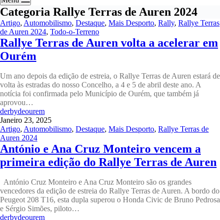
Categoria
Rallye Terras de Auren 2024
Artigo
,
Automobilismo
,
Destaque
,
Mais Desporto
,
Rally
,
Rallye Terras
de Auren 2024
,
Todo-o-Terreno
Rallye Terras de Auren volta a acelerar em
Ourém
Um ano depois da edição de estreia, o Rallye Terras de Auren estará de
volta às estradas do nosso Concelho, a 4 e 5 de abril deste ano. A
notícia foi confirmada pelo Município de Ourém, que também já
aprovou…
derbydeourem
Janeiro 23, 2025
Artigo
,
Automobilismo
,
Destaque
,
Mais Desporto
,
Rallye Terras de
Auren 2024
António e Ana Cruz Monteiro vencem a
primeira edição do Rallye Terras de Auren
António Cruz Monteiro e Ana Cruz Monteiro são os grandes
vencedores da edição de estreia do Rallye Terras de Auren. A bordo do
Peugeot 208 T16, esta dupla superou o Honda Civic de Bruno Pedrosa
e Sérgio Simões, piloto…
derbydeourem