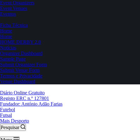
Event Organizers
Event Venues
Eventos
Ficha Técnica
Home
Home
HOME DERBY 2.0
Notícias
Organizer Dashboard
Sample Page
Submit Organizer Form
Submit Venue Form
Termos e Privacidade
Venue Dashboard
Diário Online Gratuito
Registo ERC n.º 127801
Fundador: António Adão Farias
Futebol
Futsal
Mais Desporto
Pesquisar
Menu