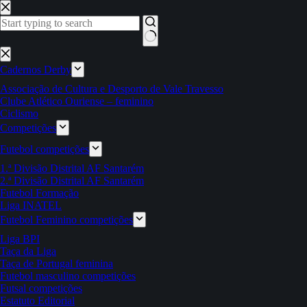
Pular
para
o
conteúdo
Sem
resultados
Cadernos Derby
Associação de Cultura e Desporto de Vale Travesso
Clube Atlético Ouriense – feminino
Ciclismo
Competições
Futebol competições
1.ª Divisão Distrital AF Santarém
2.ª Divisão Distrital AF Santarém
Futebol Formação
Liga INATEL
Futebol Feminino competições
Liga BPI
Taça da Liga
Taça de Portugal feminina
Futebol masculino competições
Futsal competições
Estatuto Editorial