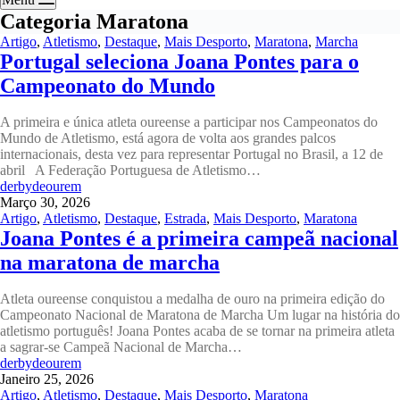
Categoria
Maratona
Artigo
,
Atletismo
,
Destaque
,
Mais Desporto
,
Maratona
,
Marcha
Portugal seleciona Joana Pontes para o
Campeonato do Mundo
A primeira e única atleta oureense a participar nos Campeonatos do
Mundo de Atletismo, está agora de volta aos grandes palcos
internacionais, desta vez para representar Portugal no Brasil, a 12 de
abril A Federação Portuguesa de Atletismo…
derbydeourem
Março 30, 2026
Artigo
,
Atletismo
,
Destaque
,
Estrada
,
Mais Desporto
,
Maratona
Joana Pontes é a primeira campeã nacional
na maratona de marcha
Atleta oureense conquistou a medalha de ouro na primeira edição do
Campeonato Nacional de Maratona de Marcha Um lugar na história do
atletismo português! Joana Pontes acaba de se tornar na primeira atleta
a sagrar-se Campeã Nacional de Marcha…
derbydeourem
Janeiro 25, 2026
Artigo
,
Atletismo
,
Destaque
,
Mais Desporto
,
Maratona