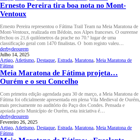
Ernesto Pereira tira boa nota no Mont-
Ventoux
Ernesto Pereira representou o Fátima Trail Team na Meia Maratona de
Mont-Ventoux, realizada em Bédoin, nos Alpes franceses. O oureense
fechou os 21,6 quilómetros da prache no 70.º lugar de uma
classificação geral com 1470 finalistas. O bom registo valeu…
derbydeourem
Julho 14, 2025
Artigo
,
Atletismo
,
Destaque
,
Estrada
,
Maratona
,
Meia Maratona de
Fátima
Meia Maratona de Fátima projeta…
Ourém e o seu Concelho
Com primeira edição agendada para 30 de março, a Meia Maratona de
Fátima foi oficialmente apresentada em plena Vila Medieval de Ourém,
mais precisamente no auditório do Paço dos Condes. Pensada e
apoiada pelo Município de Ourém, esta iniciativa é…
derbydeourem
Fevereiro 26, 2025
Artigo
,
Atletismo
,
Destaque
,
Estrada
,
Maratona
,
Meia Maratona de
Fátima