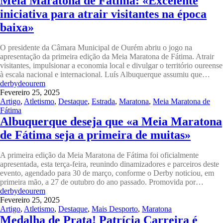
Meia Maratona de Fátima: «Excelente
iniciativa para atrair visitantes na época
baixa»
O presidente da Câmara Municipal de Ourém abriu o jogo na
apresentação da primeira edição da Meia Maratona de Fátima. Atrair
visitantes, impulsionar a economia local e divulgar o território oureense
à escala nacional e internacional. Luís Albuquerque assumiu que…
derbydeourem
Fevereiro 25, 2025
Artigo
,
Atletismo
,
Destaque
,
Estrada
,
Maratona
,
Meia Maratona de
Fátima
Albuquerque deseja que «a Meia Maratona
de Fátima seja a primeira de muitas»
A primeira edição da Meia Maratona de Fátima foi oficialmente
apresentada, esta terça-feira, reunindo dinamizadores e parceiros deste
evento, agendado para 30 de março, conforme o Derby noticiou, em
primeira mão, a 27 de outubro do ano passado. Promovida por…
derbydeourem
Fevereiro 25, 2025
Artigo
,
Atletismo
,
Destaque
,
Mais Desporto
,
Maratona
Medalha de Prata! Patrícia Carreira é