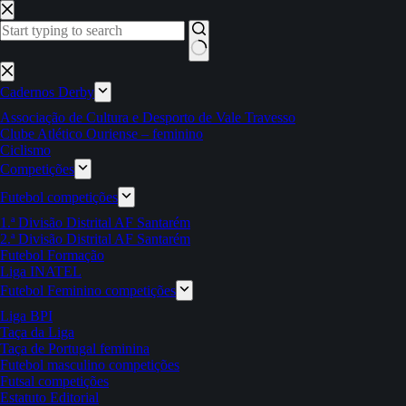
Pular
para
o
conteúdo
Sem
resultados
Cadernos Derby
Associação de Cultura e Desporto de Vale Travesso
Clube Atlético Ouriense – feminino
Ciclismo
Competições
Futebol competições
1.ª Divisão Distrital AF Santarém
2.ª Divisão Distrital AF Santarém
Futebol Formação
Liga INATEL
Futebol Feminino competições
Liga BPI
Taça da Liga
Taça de Portugal feminina
Futebol masculino competições
Futsal competições
Estatuto Editorial