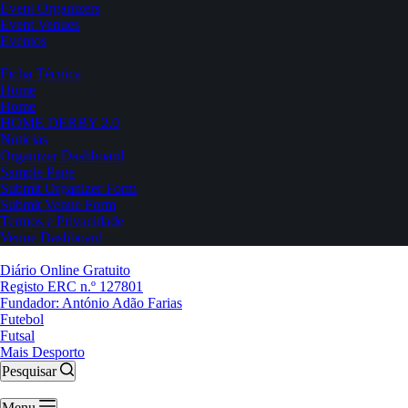
Event Organizers
Event Venues
Eventos
Ficha Técnica
Home
Home
HOME DERBY 2.0
Notícias
Organizer Dashboard
Sample Page
Submit Organizer Form
Submit Venue Form
Termos e Privacidade
Venue Dashboard
Diário Online Gratuito
Registo ERC n.º 127801
Fundador: António Adão Farias
Futebol
Futsal
Mais Desporto
Pesquisar
Menu