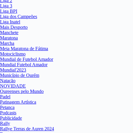
Liga 2
Liga 3
Liga BPI
Liga dos Campeões
Liga Inatel
Mais Desporto
Manchete
Maratona
Marcha
Meia Maratona de Fátima
Motociclismo
Mundial de Futebol Amador
Mundial Futebol Amador
Mundial'2023
Município de Ourém
Natação
NOVIDADE
Oureenses pelo Mundo
Padel
Patinagem Artística
Petanca
Podcasts
Publicidade
Rally
Rallye Terras de Auren 2024