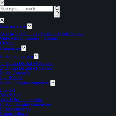
Pular
para
o
conteúdo
Sem
resultados
Cadernos Derby
Associação de Cultura e Desporto de Vale Travesso
Clube Atlético Ouriense – feminino
Ciclismo
Competições
Futebol competições
1.ª Divisão Distrital AF Santarém
2.ª Divisão Distrital AF Santarém
Futebol Formação
Liga INATEL
Futebol Feminino competições
Liga BPI
Taça da Liga
Taça de Portugal feminina
Futebol masculino competições
Futsal competições
Estatuto Editorial