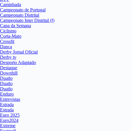
Caminhada
Campeonato de Portugal
Campeonato Distrital
Campeonato Inter Distrital (f)
Capa da Semana
Ciclismo
Corta-Mato
Crossfit
Dança
Derby Jornal Oficial
Derby tv
Desporto Adaptado
Destaque
Downhill
Duatlo
Duatlo
Duatlo
Enduro
Entrevistas
Estrada
Estrada
Euro 2025
Euro2024
Extreme
Footgolf