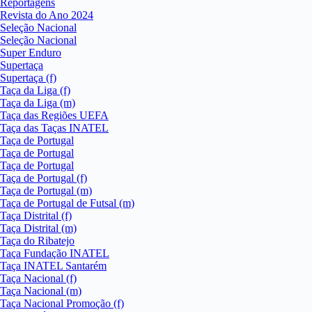
Reportagens
Revista do Ano 2024
Seleção Nacional
Seleção Nacional
Super Enduro
Supertaça
Supertaça (f)
Taça da Liga (f)
Taça da Liga (m)
Taça das Regiões UEFA
Taça das Taças INATEL
Taça de Portugal
Taça de Portugal
Taça de Portugal
Taça de Portugal (f)
Taça de Portugal (m)
Taça de Portugal de Futsal (m)
Taça Distrital (f)
Taça Distrital (m)
Taça do Ribatejo
Taça Fundação INATEL
Taça INATEL Santarém
Taça Nacional (f)
Taça Nacional (m)
Taça Nacional Promoção (f)