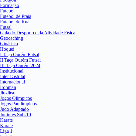
Formação
Futebol
Futebol de Praia
Futebol de Rua
Futsal
Gala do Desporto e da Atividade Física
Geocaching
Ginástica
Hóquei
I Taça Ourém Futsal
II Taça Ourém Futsal
III Taça Ourém 2024
Institucional
Inter Distrital
Internacional
Ironman
Jiu-Jitsu
Jogos Olímpicos
Jogos Paralímpicos
Judo Adaptado
Juniores Sub-19
Karate
Karate
Liga 1