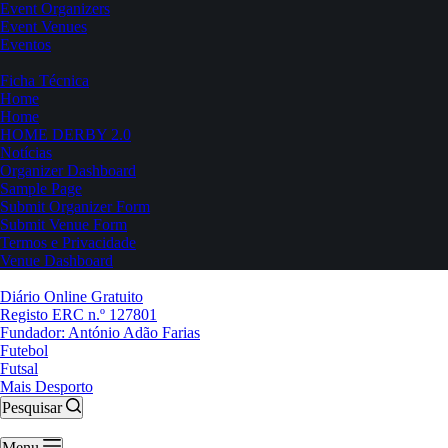
Event Organizers
Event Venues
Eventos
Ficha Técnica
Home
Home
HOME DERBY 2.0
Notícias
Organizer Dashboard
Sample Page
Submit Organizer Form
Submit Venue Form
Termos e Privacidade
Venue Dashboard
Diário Online Gratuito
Registo ERC n.º 127801
Fundador: António Adão Farias
Futebol
Futsal
Mais Desporto
Pesquisar
Menu