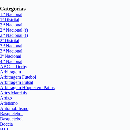
Categorias
1.ª Nacional
1ª Distrital
2.ª Nacional
2.ª Nacional (f)
2.ª Nacional (f)
2ª Distrital
3.ª Nacional
3.ª Nacional
3ª Nacional
4.ª Nacional
ABC… Derby
Arbitragem
Arbitragem Futebol
Arbitragem Futsal
Arbitragem Hóquei em Patins
Artes Marciais
Artigo
Atletismo
Automobilismo
Basquetebol
Basquetebol
Boccia
BTT