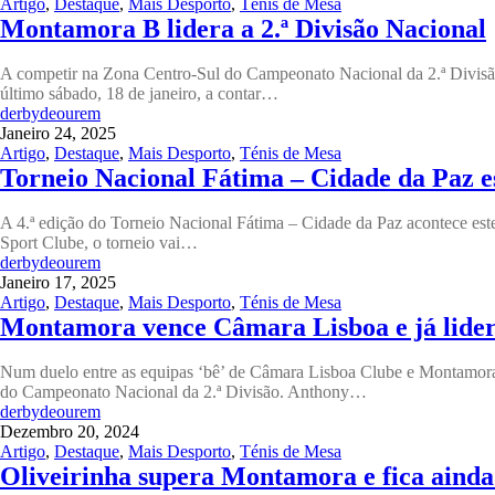
Artigo
,
Destaque
,
Mais Desporto
,
Ténis de Mesa
Montamora B lidera a 2.ª Divisão Nacional
A competir na Zona Centro-Sul do Campeonato Nacional da 2.ª Divisão, 
último sábado, 18 de janeiro, a contar…
derbydeourem
Janeiro 24, 2025
Artigo
,
Destaque
,
Mais Desporto
,
Ténis de Mesa
Torneio Nacional Fátima – Cidade da Paz 
A 4.ª edição do Torneio Nacional Fátima – Cidade da Paz acontece est
Sport Clube, o torneio vai…
derbydeourem
Janeiro 17, 2025
Artigo
,
Destaque
,
Mais Desporto
,
Ténis de Mesa
Montamora vence Câmara Lisboa e já lidera
Num duelo entre as equipas ‘bê’ de Câmara Lisboa Clube e Montamora 
do Campeonato Nacional da 2.ª Divisão. Anthony…
derbydeourem
Dezembro 20, 2024
Artigo
,
Destaque
,
Mais Desporto
,
Ténis de Mesa
Oliveirinha supera Montamora e fica ainda 