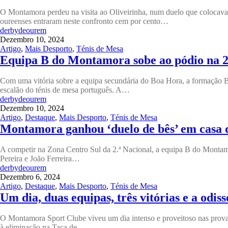
O Montamora perdeu na visita ao Oliveirinha, num duelo que colocava 
oureenses entraram neste confronto cem por cento…
derbydeourem
Dezembro 10, 2024
Artigo
,
Mais Desporto
,
Ténis de Mesa
Equipa B do Montamora sobe ao pódio na 2
Com uma vitória sobre a equipa secundária do Boa Hora, a formação B
escalão do ténis de mesa português. A…
derbydeourem
Dezembro 10, 2024
Artigo
,
Destaque
,
Mais Desporto
,
Ténis de Mesa
Montamora ganhou ‘duelo de bês’ em casa 
A competir na Zona Centro Sul da 2.ª Nacional, a equipa B do Montamor
Pereira e João Ferreira…
derbydeourem
Dezembro 6, 2024
Artigo
,
Destaque
,
Mais Desporto
,
Ténis de Mesa
Um dia, duas equipas, três vitórias e a odi
O Montamora Sport Clube viveu um dia intenso e proveitoso nas provas
à eliminação na Taça de…