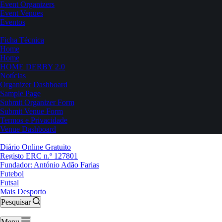
Event Organizers
Event Venues
Eventos
Ficha Técnica
Home
Home
HOME DERBY 2.0
Notícias
Organizer Dashboard
Sample Page
Submit Organizer Form
Submit Venue Form
Termos e Privacidade
Venue Dashboard
Diário Online Gratuito
Registo ERC n.º 127801
Fundador: António Adão Farias
Futebol
Futsal
Mais Desporto
Pesquisar
Menu