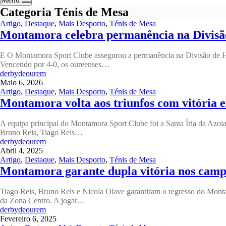
Categoria
Ténis de Mesa
Artigo
,
Destaque
,
Mais Desporto
,
Ténis de Mesa
Montamora celebra permanência na Divisã
E O Montamora Sport Clube assegurou a permanência na Divisão de Ho
Vencendo por 4-0, os oureenses…
derbydeourem
Maio 6, 2026
Artigo
,
Destaque
,
Mais Desporto
,
Ténis de Mesa
Montamora volta aos triunfos com vitória 
A equipa principal do Montamora Sport Clube foi a Santa Íria da Azoia
Bruno Reis, Tiago Reis…
derbydeourem
Abril 4, 2025
Artigo
,
Destaque
,
Mais Desporto
,
Ténis de Mesa
Montamora garante dupla vitória nos camp
Tiago Reis, Bruno Reis e Nicola Olave garantiram o regresso do Montam
da Zona Centro. A jogar…
derbydeourem
Fevereiro 6, 2025