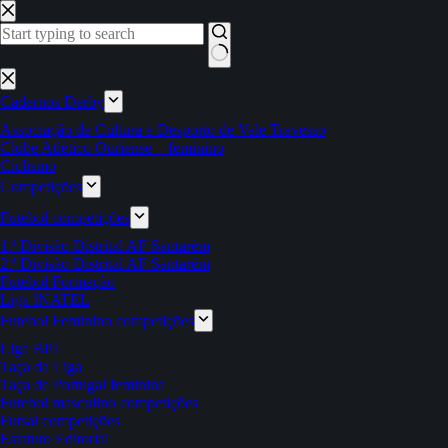
Pular
para
o
conteúdo
Sem
resultados
Cadernos Derby
Associação de Cultura e Desporto de Vale Travesso
Clube Atlético Ouriense – feminino
Ciclismo
Competições
Futebol competições
1.ª Divisão Distrital AF Santarém
2.ª Divisão Distrital AF Santarém
Futebol Formação
Liga INATEL
Futebol Feminino competições
Liga BPI
Taça da Liga
Taça de Portugal feminina
Futebol masculino competições
Futsal competições
Estatuto Editorial