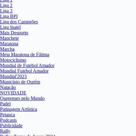
Liga 2
Liga 3
Liga BPI
Liga dos Campeões
Liga Inatel
Mais Desporto
Manchete
Maratona
Marcha
Meia Maratona de Fátima
Motociclismo
Mundial de Futebol Amador
Mundial Futebol Amador
Mundial'2023
Município de Ourém
Natação
NOVIDADE
Oureenses pelo Mundo
Padel
Patinagem Artística
Petanca
Podcasts
Publicidade
Rally