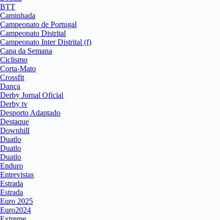
BTT
Caminhada
Campeonato de Portugal
Campeonato Distrital
Campeonato Inter Distrital (f)
Capa da Semana
Ciclismo
Corta-Mato
Crossfit
Dança
Derby Jornal Oficial
Derby tv
Desporto Adaptado
Destaque
Downhill
Duatlo
Duatlo
Duatlo
Enduro
Entrevistas
Estrada
Estrada
Euro 2025
Euro2024
Extreme