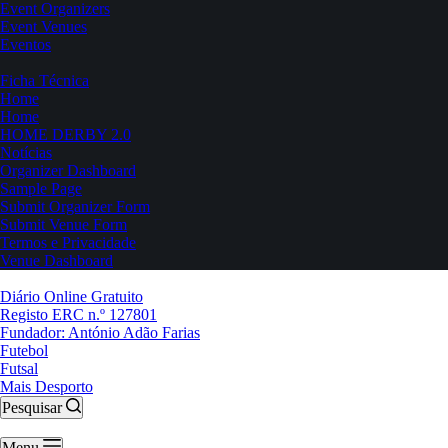
Event Organizers
Event Venues
Eventos
Ficha Técnica
Home
Home
HOME DERBY 2.0
Notícias
Organizer Dashboard
Sample Page
Submit Organizer Form
Submit Venue Form
Termos e Privacidade
Venue Dashboard
Diário Online Gratuito
Registo ERC n.º 127801
Fundador: António Adão Farias
Futebol
Futsal
Mais Desporto
Pesquisar
Menu