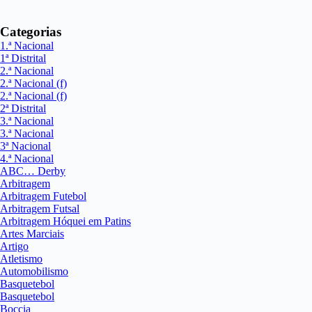
Categorias
1.ª Nacional
1ª Distrital
2.ª Nacional
2.ª Nacional (f)
2.ª Nacional (f)
2ª Distrital
3.ª Nacional
3.ª Nacional
3ª Nacional
4.ª Nacional
ABC… Derby
Arbitragem
Arbitragem Futebol
Arbitragem Futsal
Arbitragem Hóquei em Patins
Artes Marciais
Artigo
Atletismo
Automobilismo
Basquetebol
Basquetebol
Boccia