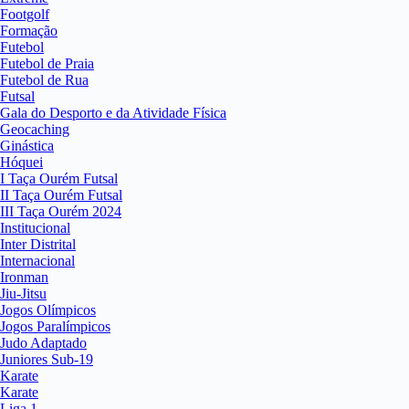
Footgolf
Formação
Futebol
Futebol de Praia
Futebol de Rua
Futsal
Gala do Desporto e da Atividade Física
Geocaching
Ginástica
Hóquei
I Taça Ourém Futsal
II Taça Ourém Futsal
III Taça Ourém 2024
Institucional
Inter Distrital
Internacional
Ironman
Jiu-Jitsu
Jogos Olímpicos
Jogos Paralímpicos
Judo Adaptado
Juniores Sub-19
Karate
Karate
Liga 1