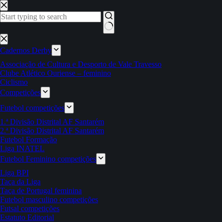
Pular
para
o
conteúdo
Sem
resultados
Cadernos Derby
Associação de Cultura e Desporto de Vale Travesso
Clube Atlético Ouriense – feminino
Ciclismo
Competições
Futebol competições
1.ª Divisão Distrital AF Santarém
2.ª Divisão Distrital AF Santarém
Futebol Formação
Liga INATEL
Futebol Feminino competições
Liga BPI
Taça da Liga
Taça de Portugal feminina
Futebol masculino competições
Futsal competições
Estatuto Editorial