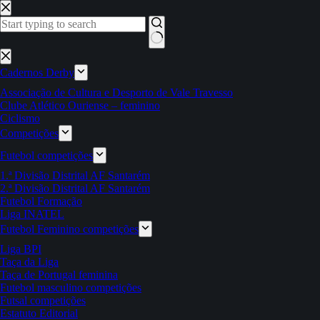
Pular
para
o
conteúdo
Sem
resultados
Cadernos Derby
Associação de Cultura e Desporto de Vale Travesso
Clube Atlético Ouriense – feminino
Ciclismo
Competições
Futebol competições
1.ª Divisão Distrital AF Santarém
2.ª Divisão Distrital AF Santarém
Futebol Formação
Liga INATEL
Futebol Feminino competições
Liga BPI
Taça da Liga
Taça de Portugal feminina
Futebol masculino competições
Futsal competições
Estatuto Editorial