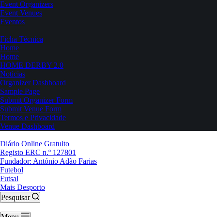
Event Organizers
Event Venues
Eventos
Ficha Técnica
Home
Home
HOME DERBY 2.0
Notícias
Organizer Dashboard
Sample Page
Submit Organizer Form
Submit Venue Form
Termos e Privacidade
Venue Dashboard
Diário Online Gratuito
Registo ERC n.º 127801
Fundador: António Adão Farias
Futebol
Futsal
Mais Desporto
Pesquisar
Menu