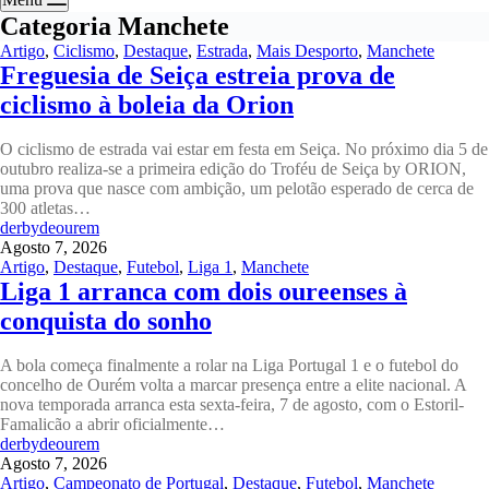
Categoria
Manchete
Artigo
,
Ciclismo
,
Destaque
,
Estrada
,
Mais Desporto
,
Manchete
Freguesia de Seiça estreia prova de
ciclismo à boleia da Orion
O ciclismo de estrada vai estar em festa em Seiça. No próximo dia 5 de
outubro realiza-se a primeira edição do Troféu de Seiça by ORION,
uma prova que nasce com ambição, um pelotão esperado de cerca de
300 atletas…
derbydeourem
Agosto 7, 2026
Artigo
,
Destaque
,
Futebol
,
Liga 1
,
Manchete
Liga 1 arranca com dois oureenses à
conquista do sonho
A bola começa finalmente a rolar na Liga Portugal 1 e o futebol do
concelho de Ourém volta a marcar presença entre a elite nacional. A
nova temporada arranca esta sexta-feira, 7 de agosto, com o Estoril-
Famalicão a abrir oficialmente…
derbydeourem
Agosto 7, 2026
Artigo
,
Campeonato de Portugal
,
Destaque
,
Futebol
,
Manchete