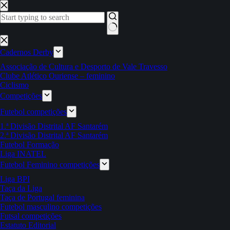
Pular
para
o
conteúdo
Sem
resultados
Cadernos Derby
Associação de Cultura e Desporto de Vale Travesso
Clube Atlético Ouriense – feminino
Ciclismo
Competições
Futebol competições
1.ª Divisão Distrital AF Santarém
2.ª Divisão Distrital AF Santarém
Futebol Formação
Liga INATEL
Futebol Feminino competições
Liga BPI
Taça da Liga
Taça de Portugal feminina
Futebol masculino competições
Futsal competições
Estatuto Editorial