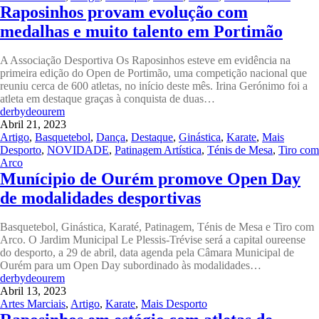
Raposinhos provam evolução com
medalhas e muito talento em Portimão
A Associação Desportiva Os Raposinhos esteve em evidência na
primeira edição do Open de Portimão, uma competição nacional que
reuniu cerca de 600 atletas, no início deste mês. Irina Gerónimo foi a
atleta em destaque graças à conquista de duas…
derbydeourem
Abril 21, 2023
Artigo
,
Basquetebol
,
Dança
,
Destaque
,
Ginástica
,
Karate
,
Mais
Desporto
,
NOVIDADE
,
Patinagem Artística
,
Ténis de Mesa
,
Tiro com
Arco
Munícipio de Ourém promove Open Day
de modalidades desportivas
Basquetebol, Ginástica, Karaté, Patinagem, Ténis de Mesa e Tiro com
Arco. O Jardim Municipal Le Plessis-Trévise será a capital oureense
do desporto, a 29 de abril, data agenda pela Câmara Municipal de
Ourém para um Open Day subordinado às modalidades…
derbydeourem
Abril 13, 2023
Artes Marciais
,
Artigo
,
Karate
,
Mais Desporto