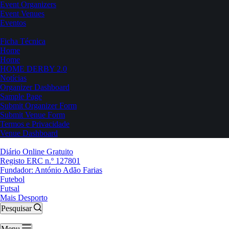
Event Organizers
Event Venues
Eventos
Ficha Técnica
Home
Home
HOME DERBY 2.0
Notícias
Organizer Dashboard
Sample Page
Submit Organizer Form
Submit Venue Form
Termos e Privacidade
Venue Dashboard
Diário Online Gratuito
Registo ERC n.º 127801
Fundador: António Adão Farias
Futebol
Futsal
Mais Desporto
Pesquisar
Menu