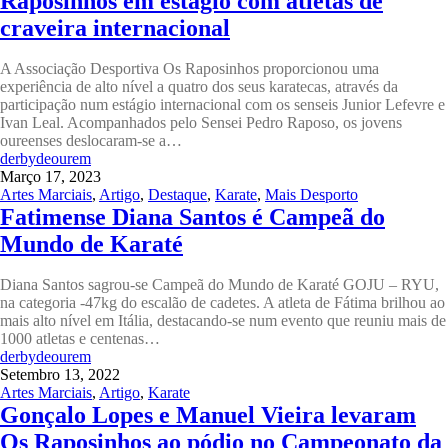
Raposinhos em estágio com atletas de
craveira internacional
A Associação Desportiva Os Raposinhos proporcionou uma
experiência de alto nível a quatro dos seus karatecas, através da
participação num estágio internacional com os senseis Junior Lefevre e
Ivan Leal. Acompanhados pelo Sensei Pedro Raposo, os jovens
oureenses deslocaram-se a…
derbydeourem
Março 17, 2023
Artes Marciais
,
Artigo
,
Destaque
,
Karate
,
Mais Desporto
Fatimense Diana Santos é Campeã do
Mundo de Karaté
Diana Santos sagrou-se Campeã do Mundo de Karaté GOJU – RYU,
na categoria -47kg do escalão de cadetes. A atleta de Fátima brilhou ao
mais alto nível em Itália, destacando-se num evento que reuniu mais de
1000 atletas e centenas…
derbydeourem
Setembro 13, 2022
Artes Marciais
,
Artigo
,
Karate
Gonçalo Lopes e Manuel Vieira levaram
Os Raposinhos ao pódio no Campeonato da