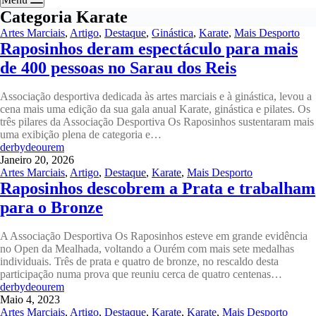
Categoria
Karate
Artes Marciais
,
Artigo
,
Destaque
,
Ginástica
,
Karate
,
Mais Desporto
Raposinhos deram espectáculo para mais
de 400 pessoas no Sarau dos Reis
Associação desportiva dedicada às artes marciais e à ginástica, levou a
cena mais uma edição da sua gala anual Karate, ginástica e pilates. Os
três pilares da Associação Desportiva Os Raposinhos sustentaram mais
uma exibição plena de categoria e…
derbydeourem
Janeiro 20, 2026
Artes Marciais
,
Artigo
,
Destaque
,
Karate
,
Mais Desporto
Raposinhos descobrem a Prata e trabalham
para o Bronze
A Associação Desportiva Os Raposinhos esteve em grande evidência
no Open da Mealhada, voltando a Ourém com mais sete medalhas
individuais. Três de prata e quatro de bronze, no rescaldo desta
participação numa prova que reuniu cerca de quatro centenas…
derbydeourem
Maio 4, 2023
Artes Marciais
,
Artigo
,
Destaque
,
Karate
,
Karate
,
Mais Desporto