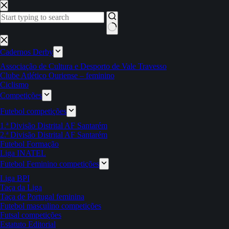
Pular
para
o
conteúdo
Sem
resultados
Cadernos Derby
Associação de Cultura e Desporto de Vale Travesso
Clube Atlético Ouriense – feminino
Ciclismo
Competições
Futebol competições
1.ª Divisão Distrital AF Santarém
2.ª Divisão Distrital AF Santarém
Futebol Formação
Liga INATEL
Futebol Feminino competições
Liga BPI
Taça da Liga
Taça de Portugal feminina
Futebol masculino competições
Futsal competições
Estatuto Editorial