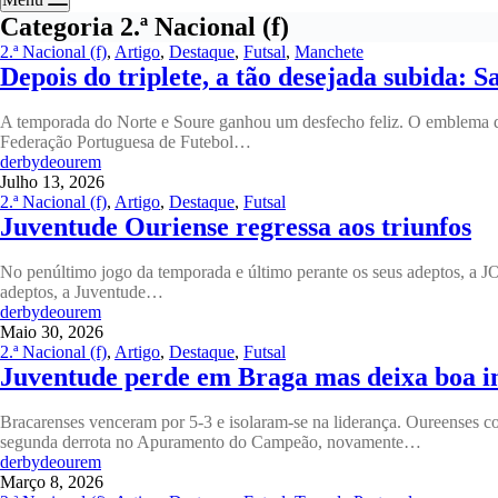
Categoria
2.ª Nacional (f)
2.ª Nacional (f)
,
Artigo
,
Destaque
,
Futsal
,
Manchete
Depois do triplete, a tão desejada subida: 
A temporada do Norte e Soure ganhou um desfecho feliz. O emblema de 
Federação Portuguesa de Futebol…
derbydeourem
Julho 13, 2026
2.ª Nacional (f)
,
Artigo
,
Destaque
,
Futsal
Juventude Ouriense regressa aos triunfos
No penúltimo jogo da temporada e último perante os seus adeptos, a J
adeptos, a Juventude…
derbydeourem
Maio 30, 2026
2.ª Nacional (f)
,
Artigo
,
Destaque
,
Futsal
Juventude perde em Braga mas deixa boa 
Bracarenses venceram por 5-3 e isolaram-se na liderança. Oureenses 
segunda derrota no Apuramento do Campeão, novamente…
derbydeourem
Março 8, 2026