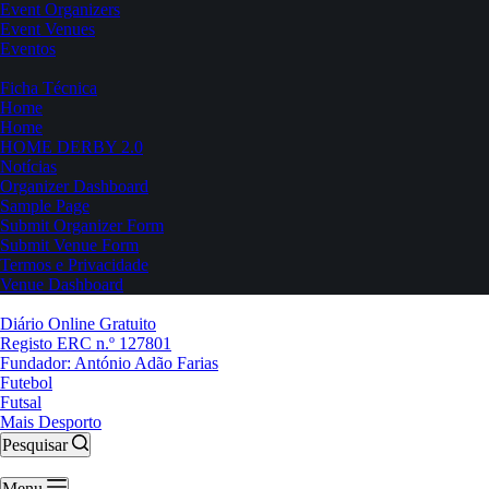
Event Organizers
Event Venues
Eventos
Ficha Técnica
Home
Home
HOME DERBY 2.0
Notícias
Organizer Dashboard
Sample Page
Submit Organizer Form
Submit Venue Form
Termos e Privacidade
Venue Dashboard
Diário Online Gratuito
Registo ERC n.º 127801
Fundador: António Adão Farias
Futebol
Futsal
Mais Desporto
Pesquisar
Menu