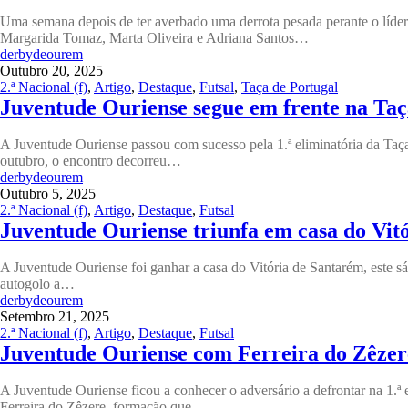
Uma semana depois de ter averbado uma derrota pesada perante o líder
Margarida Tomaz, Marta Oliveira e Adriana Santos…
derbydeourem
Outubro 20, 2025
2.ª Nacional (f)
,
Artigo
,
Destaque
,
Futsal
,
Taça de Portugal
Juventude Ouriense segue em frente na Taç
A Juventude Ouriense passou com sucesso pela 1.ª eliminatória da Taça 
outubro, o encontro decorreu…
derbydeourem
Outubro 5, 2025
2.ª Nacional (f)
,
Artigo
,
Destaque
,
Futsal
Juventude Ouriense triunfa em casa do Vit
A Juventude Ouriense foi ganhar a casa do Vitória de Santarém, este 
autogolo a…
derbydeourem
Setembro 21, 2025
2.ª Nacional (f)
,
Artigo
,
Destaque
,
Futsal
Juventude Ouriense com Ferreira do Zêzer
A Juventude Ouriense ficou a conhecer o adversário a defrontar na 1.ª e
Ferreira do Zêzere, formação que…