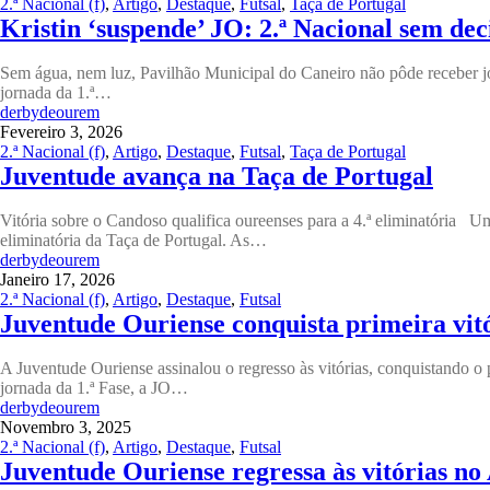
2.ª Nacional (f)
,
Artigo
,
Destaque
,
Futsal
,
Taça de Portugal
Kristin ‘suspende’ JO: 2.ª Nacional sem dec
Sem água, nem luz, Pavilhão Municipal do Caneiro não pôde receber 
jornada da 1.ª…
derbydeourem
Fevereiro 3, 2026
2.ª Nacional (f)
,
Artigo
,
Destaque
,
Futsal
,
Taça de Portugal
Juventude avança na Taça de Portugal
Vitória sobre o Candoso qualifica oureenses para a 4.ª eliminatória U
eliminatória da Taça de Portugal. As…
derbydeourem
Janeiro 17, 2026
2.ª Nacional (f)
,
Artigo
,
Destaque
,
Futsal
Juventude Ouriense conquista primeira vitó
A Juventude Ouriense assinalou o regresso às vitórias, conquistando o 
jornada da 1.ª Fase, a JO…
derbydeourem
Novembro 3, 2025
2.ª Nacional (f)
,
Artigo
,
Destaque
,
Futsal
Juventude Ouriense regressa às vitórias no