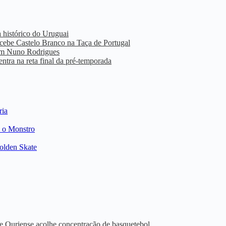
a histórico do Uruguai
cebe Castelo Branco na Taça de Portugal
 em Nuno Rodrigues
ntra na reta final da pré-temporada
ria
e o Monstro
Golden Skate
de Ouriense acolhe concentração de basquetebol