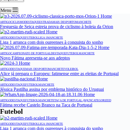
Menu
ARTIGO
CICLISMO
DESTAQUE
ESTRADA
MAIS DESPORTO
MANCHETE
Freguesia de Seiça estreia prova de ciclismo à boleia da Orion
ARTIGO
DESTAQUE
FUTEBOL
LIGA 1
MANCHETE
Liga 1 arranca com dois oureenses à conquista do sonho
ARTIGO
CAMPEONATO DE PORTUGAL
DESTAQUE
FUTEBOL
MANCHETE
Novo Fátima apresenta-se aos adeptos
ARTIGO
DESTAQUE
MAIS DESPORTO
MANCHETE
VOLEIBOL
Alice já prepara o Europeu: fatimense entre as eleitas de Portugal
ARTIGO
DESTAQUE
FUTEBOL
MANCHETE
Jéssica Pastilha assina por emblema histórico do Uruguai
ARTIGO
DESTAQUE
FUTEBOL
MANCHETE
TAÇA DE PORTUGAL (M)
UNCATEGORIZED
Fátima recebe Castelo Branco na Taça de Portugal
Futebol
ARTIGO
DESTAQUE
FUTEBOL
LIGA 1
MANCHETE
Liga 1 arranca com dois oureenses à conquista do sonho