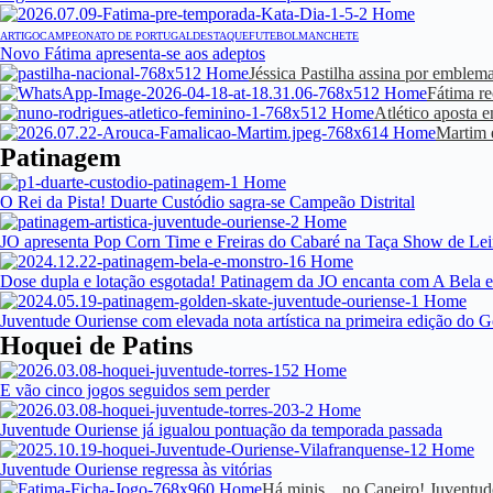
ARTIGO
CAMPEONATO DE PORTUGAL
DESTAQUE
FUTEBOL
MANCHETE
Novo Fátima apresenta-se aos adeptos
Jéssica Pastilha assina por emblem
Fátima re
Atlético aposta
Martim e
Patinagem
O Rei da Pista! Duarte Custódio sagra-se Campeão Distrital
JO apresenta Pop Corn Time e Freiras do Cabaré na Taça Show de Lei
Dose dupla e lotação esgotada! Patinagem da JO encanta com A Bela 
Juventude Ouriense com elevada nota artística na primeira edição do 
Hoquei de Patins
E vão cinco jogos seguidos sem perder
Juventude Ouriense já igualou pontuação da temporada passada
Juventude Ouriense regressa às vitórias
Há minis... no Caneiro! Juventu