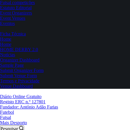
Futsal competições
Estatuto Editorial
Event Organizers
Event Venues
Eventos
Ficha Técnica
Home
Home
HOME DERBY 2.0
Notícias
Organizer Dashboard
Sample Page
Submit Organizer Form
Submit Venue Form
Termos e Privacidade
Venue Dashboard
Diário Online Gratuito
Registo ERC n.º 127801
Fundador: António Adão Farias
Futebol
Futsal
Mais Desporto
Pesquisar