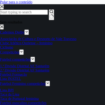
Pular para o conteúdo
Sem resultados
Cadernos Derby
Associação de Cultura e Desporto de Vale Travesso
Clube Atlético Ouriense – feminino
Ciclismo
Competições
Futebol competições
1.ª Divisão Distrital AF Santarém
2.ª Divisão Distrital AF Santarém
Futebol Formação
Liga INATEL
Futebol Feminino competições
Liga BPI
Taça da Liga
Taça de Portugal feminina
Futebol masculino competições