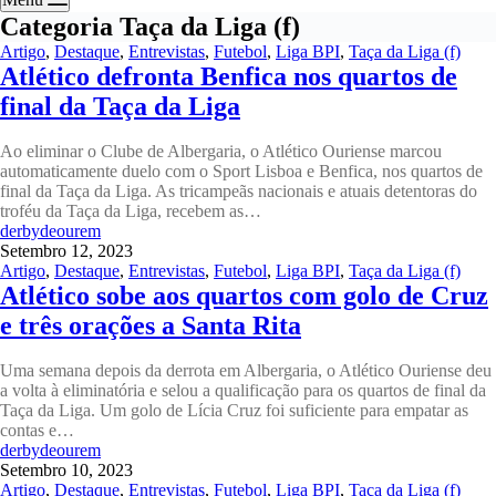
Categoria
Taça da Liga (f)
Artigo
,
Destaque
,
Entrevistas
,
Futebol
,
Liga BPI
,
Taça da Liga (f)
Atlético defronta Benfica nos quartos de
final da Taça da Liga
Ao eliminar o Clube de Albergaria, o Atlético Ouriense marcou
automaticamente duelo com o Sport Lisboa e Benfica, nos quartos de
final da Taça da Liga. As tricampeãs nacionais e atuais detentoras do
troféu da Taça da Liga, recebem as…
derbydeourem
Setembro 12, 2023
Artigo
,
Destaque
,
Entrevistas
,
Futebol
,
Liga BPI
,
Taça da Liga (f)
Atlético sobe aos quartos com golo de Cruz
e três orações a Santa Rita
Uma semana depois da derrota em Albergaria, o Atlético Ouriense deu
a volta à eliminatória e selou a qualificação para os quartos de final da
Taça da Liga. Um golo de Lícia Cruz foi suficiente para empatar as
contas e…
derbydeourem
Setembro 10, 2023
Artigo
,
Destaque
,
Entrevistas
,
Futebol
,
Liga BPI
,
Taça da Liga (f)