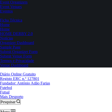
Event Organizers
Event Venues
Eventos
Ficha Técnica
Home
Home
HOME DERBY 2.0
Notícias
Organizer Dashboard
Sample Page
Submit Organizer Form
Submit Venue Form
Termos e Privacidade
Venue Dashboard
Diário Online Gratuito
Registo ERC n.º 127801
Fundador: António Adão Farias
Futebol
Futsal
Mais Desporto
Pesquisar
Menu