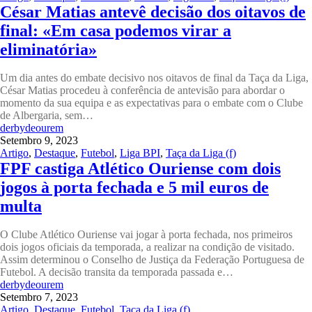
César Matias antevê decisão dos oitavos de
final: «Em casa podemos virar a
eliminatória»
Um dia antes do embate decisivo nos oitavos de final da Taça da Liga,
César Matias procedeu à conferência de antevisão para abordar o
momento da sua equipa e as expectativas para o embate com o Clube
de Albergaria, sem…
derbydeourem
Setembro 9, 2023
Artigo
,
Destaque
,
Futebol
,
Liga BPI
,
Taça da Liga (f)
FPF castiga Atlético Ouriense com dois
jogos à porta fechada e 5 mil euros de
multa
O Clube Atlético Ouriense vai jogar à porta fechada, nos primeiros
dois jogos oficiais da temporada, a realizar na condição de visitado.
Assim determinou o Conselho de Justiça da Federação Portuguesa de
Futebol. A decisão transita da temporada passada e…
derbydeourem
Setembro 7, 2023
Artigo
,
Destaque
,
Futebol
,
Taça da Liga (f)