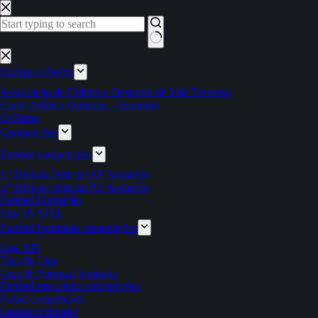
Pular
para
o
conteúdo
Sem
resultados
Cadernos Derby
Associação de Cultura e Desporto de Vale Travesso
Clube Atlético Ouriense – feminino
Ciclismo
Competições
Futebol competições
1.ª Divisão Distrital AF Santarém
2.ª Divisão Distrital AF Santarém
Futebol Formação
Liga INATEL
Futebol Feminino competições
Liga BPI
Taça da Liga
Taça de Portugal feminina
Futebol masculino competições
Futsal competições
Estatuto Editorial