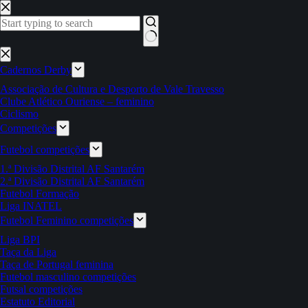
Pular
para
o
conteúdo
Sem
resultados
Cadernos Derby
Associação de Cultura e Desporto de Vale Travesso
Clube Atlético Ouriense – feminino
Ciclismo
Competições
Futebol competições
1.ª Divisão Distrital AF Santarém
2.ª Divisão Distrital AF Santarém
Futebol Formação
Liga INATEL
Futebol Feminino competições
Liga BPI
Taça da Liga
Taça de Portugal feminina
Futebol masculino competições
Futsal competições
Estatuto Editorial