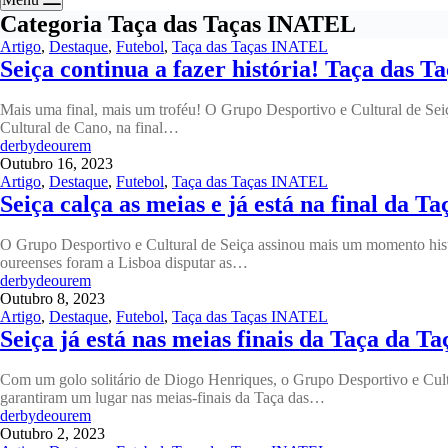
Categoria
Taça das Taças INATEL
Artigo
,
Destaque
,
Futebol
,
Taça das Taças INATEL
Seiça continua a fazer história! Taça das 
Mais uma final, mais um troféu! O Grupo Desportivo e Cultural de Seiç
Cultural de Cano, na final…
derbydeourem
Outubro 16, 2023
Artigo
,
Destaque
,
Futebol
,
Taça das Taças INATEL
Seiça calça as meias e já está na final da T
O Grupo Desportivo e Cultural de Seiça assinou mais um momento hist
oureenses foram a Lisboa disputar as…
derbydeourem
Outubro 8, 2023
Artigo
,
Destaque
,
Futebol
,
Taça das Taças INATEL
Seiça já está nas meias finais da Taça da Ta
Com um golo solitário de Diogo Henriques, o Grupo Desportivo e Cul
garantiram um lugar nas meias-finais da Taça das…
derbydeourem
Outubro 2, 2023