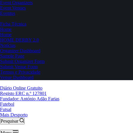
Event Organizers
Event Venues
Eventos
Ficha Técnica
Home
Home
HOME DERBY 2.0
Notícias
Organizer Dashboard
Sample Page
Submit Organizer Form
Submit Venue Form
Termos e Privacidade
Venue Dashboard
Diário Online Gratuito
Registo ERC n.º 127801
Fundador: António Adão Farias
Futebol
Futsal
Mais Desporto
Pesquisar
Menu