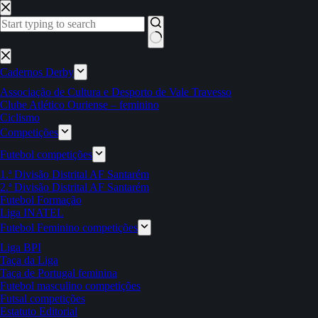
Pular
para
o
conteúdo
Sem
resultados
Cadernos Derby
Associação de Cultura e Desporto de Vale Travesso
Clube Atlético Ouriense – feminino
Ciclismo
Competições
Futebol competições
1.ª Divisão Distrital AF Santarém
2.ª Divisão Distrital AF Santarém
Futebol Formação
Liga INATEL
Futebol Feminino competições
Liga BPI
Taça da Liga
Taça de Portugal feminina
Futebol masculino competições
Futsal competições
Estatuto Editorial