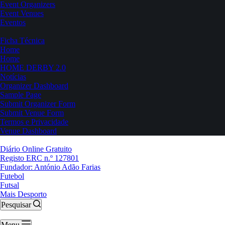
Event Organizers
Event Venues
Eventos
Ficha Técnica
Home
Home
HOME DERBY 2.0
Notícias
Organizer Dashboard
Sample Page
Submit Organizer Form
Submit Venue Form
Termos e Privacidade
Venue Dashboard
Diário Online Gratuito
Registo ERC n.º 127801
Fundador: António Adão Farias
Futebol
Futsal
Mais Desporto
Pesquisar
Menu