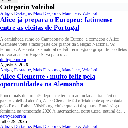
Categoria
Voleibol
Artigo
,
Destaque
,
Mais Desporto
,
Manchete
,
Voleibol
Alice já prepara o Europeu: fatimense
entre as eleitas de Portugal
A caminhada rumo ao Campeonato da Europa já começou e Alice
Clemente volta a fazer parte dos planos da Seleção Nacional ‘A’
feminina. A voleibolista natural de Fátima integra o grupo de 16 atletas
convocadas por Hugo Silva para o…
derbydeourem
Agosto 5, 2026
Artigo
,
Destaque
,
Mais Desporto
,
Manchete
,
Voleibol
Alice Clemente «muito feliz pela
oportunidade» na Alemanha
Pouco mais de um mês depois de ter sido anunciada a transferência
para o voleibol alemão, Alice Clemente foi oficialmente apresentada
pelo Roten Raben Vilsbiburg, clube que vai disputar a Bundesliga
feminina na temporada 2026 A internacional portuguesa, natural de…
derbydeourem
Julho 29, 2026
Artigo
,
Destaque
,
Mais Desporto
,
Manchete
,
Voleibol