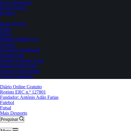
Event Organizers
Event Venues
Eventos
Ficha Técnica
Home
Home
HOME DERBY 2.0
Notícias
Organizer Dashboard
Sample Page
Submit Organizer Form
Submit Venue Form
Termos e Privacidade
Venue Dashboard
Diário Online Gratuito
Registo ERC n.º 127801
Fundador: António Adão Farias
Futebol
Futsal
Mais Desporto
Pesquisar
Menu