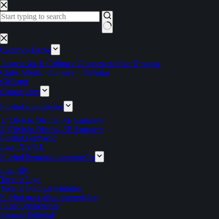
Pular
para
o
conteúdo
Sem
resultados
Cadernos Derby
Associação de Cultura e Desporto de Vale Travesso
Clube Atlético Ouriense – feminino
Ciclismo
Competições
Futebol competições
1.ª Divisão Distrital AF Santarém
2.ª Divisão Distrital AF Santarém
Futebol Formação
Liga INATEL
Futebol Feminino competições
Liga BPI
Taça da Liga
Taça de Portugal feminina
Futebol masculino competições
Futsal competições
Estatuto Editorial