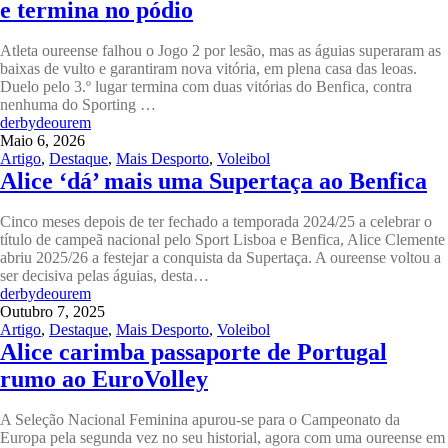
e termina no pódio
Atleta oureense falhou o Jogo 2 por lesão, mas as águias superaram as
baixas de vulto e garantiram nova vitória, em plena casa das leoas.
Duelo pelo 3.º lugar termina com duas vitórias do Benfica, contra
nenhuma do Sporting …
derbydeourem
Maio 6, 2026
Artigo
,
Destaque
,
Mais Desporto
,
Voleibol
Alice ‘dá’ mais uma Supertaça ao Benfica
Cinco meses depois de ter fechado a temporada 2024/25 a celebrar o
título de campeã nacional pelo Sport Lisboa e Benfica, Alice Clemente
abriu 2025/26 a festejar a conquista da Supertaça. A oureense voltou a
ser decisiva pelas águias, desta…
derbydeourem
Outubro 7, 2025
Artigo
,
Destaque
,
Mais Desporto
,
Voleibol
Alice carimba passaporte de Portugal
rumo ao EuroVolley
A Seleção Nacional Feminina apurou-se para o Campeonato da
Europa pela segunda vez no seu historial, agora com uma oureense em