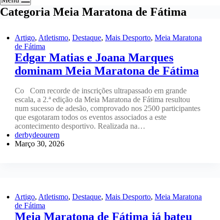
Categoria
Meia Maratona de Fátima
Artigo
,
Atletismo
,
Destaque
,
Mais Desporto
,
Meia Maratona
de Fátima
Edgar Matias e Joana Marques
dominam Meia Maratona de Fátima
Co Com recorde de inscrições ultrapassado em grande
escala, a 2.ª edição da Meia Maratona de Fátima resultou
num sucesso de adesão, comprovado nos 2500 participantes
que esgotaram todos os eventos associados a este
acontecimento desportivo. Realizada na…
derbydeourem
Março 30, 2026
Artigo
,
Atletismo
,
Destaque
,
Mais Desporto
,
Meia Maratona
de Fátima
Meia Maratona de Fátima já bateu