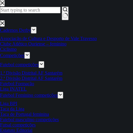
Pular
para
o
conteúdo
Sem
resultados
Cadernos Derby
Associação de Cultura e Desporto de Vale Travesso
Clube Atlético Ouriense – feminino
Ciclismo
Competições
Futebol competições
1.ª Divisão Distrital AF Santarém
2.ª Divisão Distrital AF Santarém
Futebol Formação
Liga INATEL
Futebol Feminino competições
Liga BPI
Taça da Liga
Taça de Portugal feminina
Futebol masculino competições
Futsal competições
Estatuto Editorial