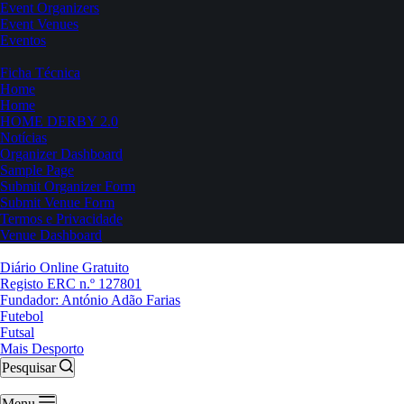
Event Organizers
Event Venues
Eventos
Ficha Técnica
Home
Home
HOME DERBY 2.0
Notícias
Organizer Dashboard
Sample Page
Submit Organizer Form
Submit Venue Form
Termos e Privacidade
Venue Dashboard
Diário Online Gratuito
Registo ERC n.º 127801
Fundador: António Adão Farias
Futebol
Futsal
Mais Desporto
Pesquisar
Menu