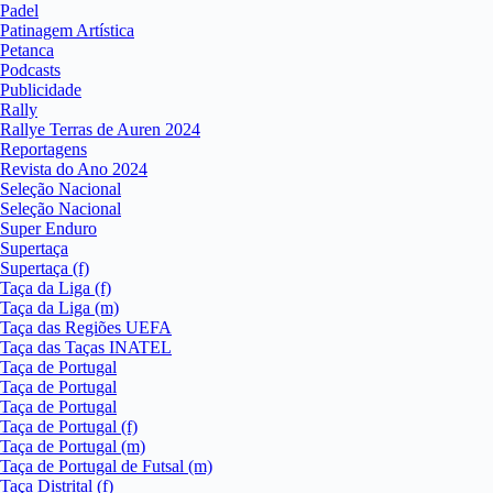
Padel
Patinagem Artística
Petanca
Podcasts
Publicidade
Rally
Rallye Terras de Auren 2024
Reportagens
Revista do Ano 2024
Seleção Nacional
Seleção Nacional
Super Enduro
Supertaça
Supertaça (f)
Taça da Liga (f)
Taça da Liga (m)
Taça das Regiões UEFA
Taça das Taças INATEL
Taça de Portugal
Taça de Portugal
Taça de Portugal
Taça de Portugal (f)
Taça de Portugal (m)
Taça de Portugal de Futsal (m)
Taça Distrital (f)