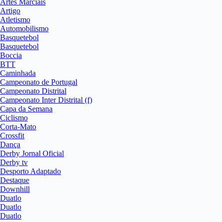
Artes Marciais
Artigo
Atletismo
Automobilismo
Basquetebol
Basquetebol
Boccia
BTT
Caminhada
Campeonato de Portugal
Campeonato Distrital
Campeonato Inter Distrital (f)
Capa da Semana
Ciclismo
Corta-Mato
Crossfit
Dança
Derby Jornal Oficial
Derby tv
Desporto Adaptado
Destaque
Downhill
Duatlo
Duatlo
Duatlo