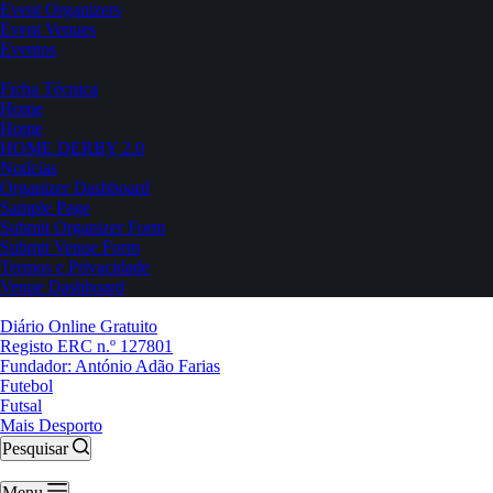
Event Organizers
Event Venues
Eventos
Ficha Técnica
Home
Home
HOME DERBY 2.0
Notícias
Organizer Dashboard
Sample Page
Submit Organizer Form
Submit Venue Form
Termos e Privacidade
Venue Dashboard
Diário Online Gratuito
Registo ERC n.º 127801
Fundador: António Adão Farias
Futebol
Futsal
Mais Desporto
Pesquisar
Menu