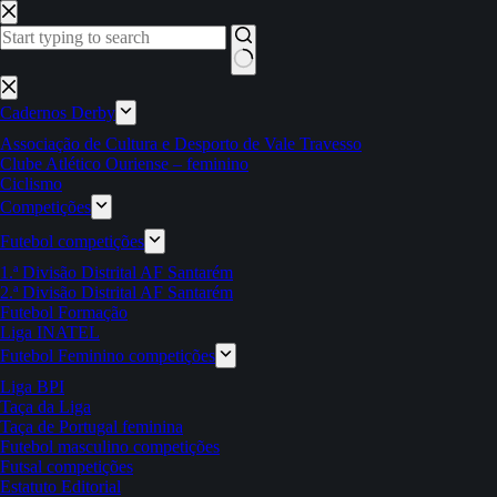
Pular
para
o
conteúdo
Sem
resultados
Cadernos Derby
Associação de Cultura e Desporto de Vale Travesso
Clube Atlético Ouriense – feminino
Ciclismo
Competições
Futebol competições
1.ª Divisão Distrital AF Santarém
2.ª Divisão Distrital AF Santarém
Futebol Formação
Liga INATEL
Futebol Feminino competições
Liga BPI
Taça da Liga
Taça de Portugal feminina
Futebol masculino competições
Futsal competições
Estatuto Editorial