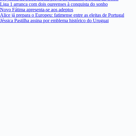
Liga 1 arranca com dois oureenses à conquista do sonho
Novo Fátima apresenta-se aos adeptos
Alice já prepara o Europeu: fatimense entre as eleitas de Portugal
Jéssica Pastilha assina por emblema histórico do Uruguai