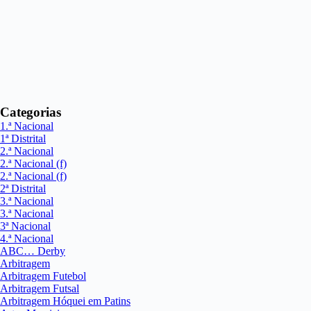
Categorias
1.ª Nacional
1ª Distrital
2.ª Nacional
2.ª Nacional (f)
2.ª Nacional (f)
2ª Distrital
3.ª Nacional
3.ª Nacional
3ª Nacional
4.ª Nacional
ABC… Derby
Arbitragem
Arbitragem Futebol
Arbitragem Futsal
Arbitragem Hóquei em Patins