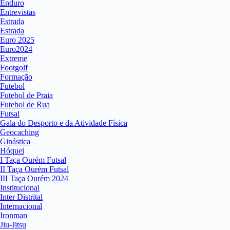
Enduro
Entrevistas
Estrada
Estrada
Euro 2025
Euro2024
Extreme
Footgolf
Formação
Futebol
Futebol de Praia
Futebol de Rua
Futsal
Gala do Desporto e da Atividade Física
Geocaching
Ginástica
Hóquei
I Taça Ourém Futsal
II Taça Ourém Futsal
III Taça Ourém 2024
Institucional
Inter Distrital
Internacional
Ironman
Jiu-Jitsu