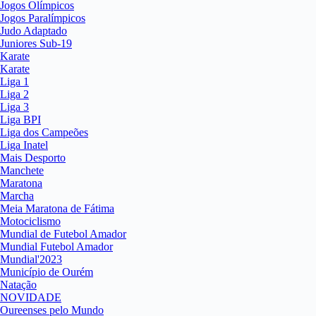
Jogos Olímpicos
Jogos Paralímpicos
Judo Adaptado
Juniores Sub-19
Karate
Karate
Liga 1
Liga 2
Liga 3
Liga BPI
Liga dos Campeões
Liga Inatel
Mais Desporto
Manchete
Maratona
Marcha
Meia Maratona de Fátima
Motociclismo
Mundial de Futebol Amador
Mundial Futebol Amador
Mundial'2023
Município de Ourém
Natação
NOVIDADE
Oureenses pelo Mundo