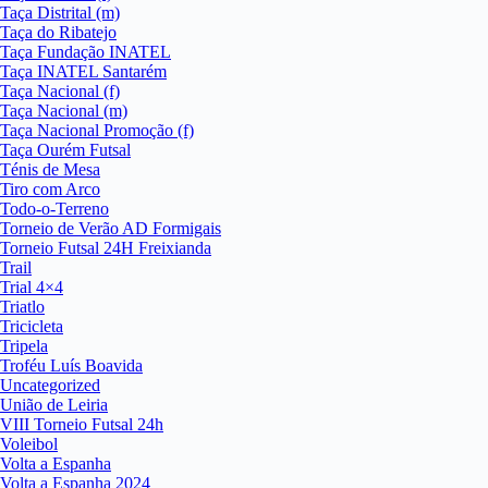
Taça Distrital (m)
Taça do Ribatejo
Taça Fundação INATEL
Taça INATEL Santarém
Taça Nacional (f)
Taça Nacional (m)
Taça Nacional Promoção (f)
Taça Ourém Futsal
Ténis de Mesa
Tiro com Arco
Todo-o-Terreno
Torneio de Verão AD Formigais
Torneio Futsal 24H Freixianda
Trail
Trial 4×4
Triatlo
Tricicleta
Tripela
Troféu Luís Boavida
Uncategorized
União de Leiria
VIII Torneio Futsal 24h
Voleibol
Volta a Espanha
Volta a Espanha 2024