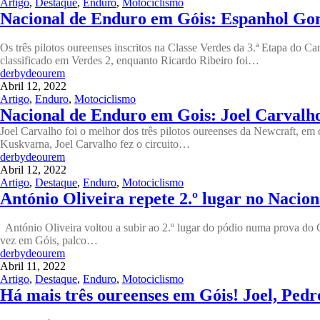
Artigo
,
Destaque
,
Enduro
,
Motociclismo
Nacional de Enduro em Góis: Espanhol Gome
Os três pilotos oureenses inscritos na Classe Verdes da 3.ª Etapa do 
classificado em Verdes 2, enquanto Ricardo Ribeiro foi…
derbydeourem
Abril 12, 2022
Artigo
,
Enduro
,
Motociclismo
Nacional de Enduro em Gois: Joel Carvalho
Joel Carvalho foi o melhor dos três pilotos oureenses da Newcraft, 
Kuskvarna, Joel Carvalho fez o circuito…
derbydeourem
Abril 12, 2022
Artigo
,
Destaque
,
Enduro
,
Motociclismo
António Oliveira repete 2.º lugar no Nacion
António Oliveira voltou a subir ao 2.º lugar do pódio numa prova d
vez em Góis, palco…
derbydeourem
Abril 11, 2022
Artigo
,
Destaque
,
Enduro
,
Motociclismo
Há mais três oureenses em Góis! Joel, Ped