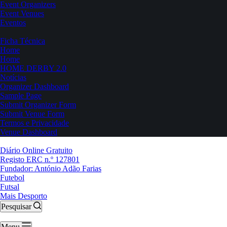
Event Organizers
Event Venues
Eventos
Ficha Técnica
Home
Home
HOME DERBY 2.0
Notícias
Organizer Dashboard
Sample Page
Submit Organizer Form
Submit Venue Form
Termos e Privacidade
Venue Dashboard
Diário Online Gratuito
Registo ERC n.º 127801
Fundador: António Adão Farias
Futebol
Futsal
Mais Desporto
Pesquisar
Menu