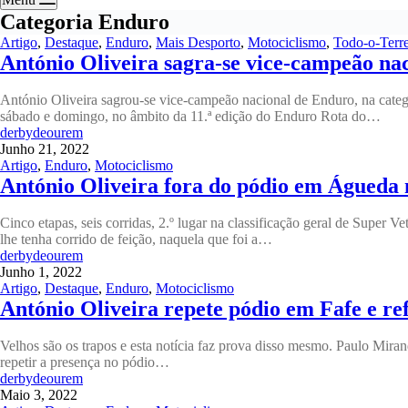
Categoria
Enduro
Artigo
,
Destaque
,
Enduro
,
Mais Desporto
,
Motociclismo
,
Todo-o-Terr
António Oliveira sagra-se vice-campeão na
António Oliveira sagrou-se vice-campeão nacional de Enduro, na categ
sábado e domingo, no âmbito da 11.ª edição do Enduro Rota do…
derbydeourem
Junho 21, 2022
Artigo
,
Enduro
,
Motociclismo
António Oliveira fora do pódio em Águeda 
Cinco etapas, seis corridas, 2.º lugar na classificação geral de Supe
lhe tenha corrido de feição, naquela que foi a…
derbydeourem
Junho 1, 2022
Artigo
,
Destaque
,
Enduro
,
Motociclismo
António Oliveira repete pódio em Fafe e re
Velhos são os trapos e esta notícia faz prova disso mesmo. Paulo Mira
repetir a presença no pódio…
derbydeourem
Maio 3, 2022