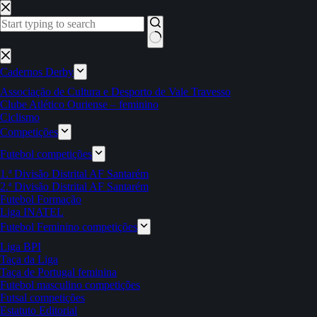
Pular
para
o
conteúdo
Sem
resultados
Cadernos Derby
Associação de Cultura e Desporto de Vale Travesso
Clube Atlético Ouriense – feminino
Ciclismo
Competições
Futebol competições
1.ª Divisão Distrital AF Santarém
2.ª Divisão Distrital AF Santarém
Futebol Formação
Liga INATEL
Futebol Feminino competições
Liga BPI
Taça da Liga
Taça de Portugal feminina
Futebol masculino competições
Futsal competições
Estatuto Editorial