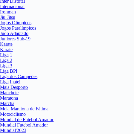
Inter Distrital
Internacional
Ironman
Jiu-Jitsu
Jogos Olímpicos
Jogos Paralímpicos
Judo Adaptado
Juniores Sub-19
Karate
Karate
Liga 1
Liga 2
Liga 3
Liga BPI
Liga dos Campeões
Liga Inatel
Mais Desporto
Manchete
Maratona
Marcha
Meia Maratona de Fátima
Motociclismo
Mundial de Futebol Amador
Mundial Futebol Amador
Mundial'2023