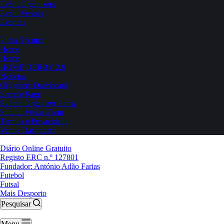
Event Organizers
Event Venues
Eventos
Ficha Técnica
Home
Home
HOME DERBY 2.0
Notícias
Organizer Dashboard
Sample Page
Submit Organizer Form
Submit Venue Form
Termos e Privacidade
Venue Dashboard
Diário Online Gratuito
Registo ERC n.º 127801
Fundador: António Adão Farias
Futebol
Futsal
Mais Desporto
Pesquisar
Menu