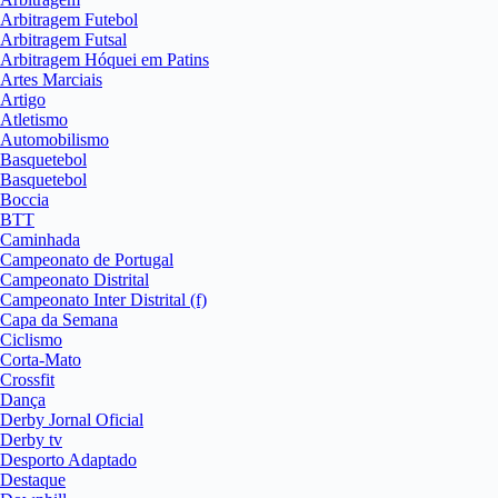
Arbitragem Futebol
Arbitragem Futsal
Arbitragem Hóquei em Patins
Artes Marciais
Artigo
Atletismo
Automobilismo
Basquetebol
Basquetebol
Boccia
BTT
Caminhada
Campeonato de Portugal
Campeonato Distrital
Campeonato Inter Distrital (f)
Capa da Semana
Ciclismo
Corta-Mato
Crossfit
Dança
Derby Jornal Oficial
Derby tv
Desporto Adaptado
Destaque