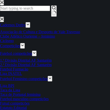
Pular
para
o
conteúdo
Sem
resultados
Cadernos Derby
Associação de Cultura e Desporto de Vale Travesso
Clube Atlético Ouriense – feminino
Ciclismo
Competições
Futebol competições
1.ª Divisão Distrital AF Santarém
2.ª Divisão Distrital AF Santarém
Futebol Formação
Liga INATEL
Futebol Feminino competições
Liga BPI
Taça da Liga
Taça de Portugal feminina
Futebol masculino competições
Futsal competições
Estatuto Editorial