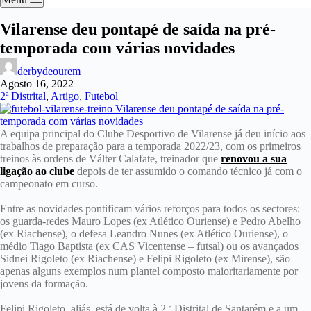
Vilarense deu pontapé de saída na pré-
temporada com várias novidades
derbydeourem
Agosto 16, 2022
2ª Distrital
,
Artigo
,
Futebol
A equipa principal do Clube Desportivo de Vilarense já deu início aos
trabalhos de preparação para a temporada 2022/23, com os primeiros
treinos às ordens de Válter Calafate, treinador que
renovou a sua
ligação ao clube
depois de ter assumido o comando técnico já com o
campeonato em curso.
Entre as novidades pontificam vários reforços para todos os sectores:
os guarda-redes Mauro Lopes (ex Atlético Ouriense) e Pedro Abelho
(ex Riachense), o defesa Leandro Nunes (ex Atlético Ouriense), o
médio Tiago Baptista (ex CAS Vicentense – futsal) ou os avançados
Sidnei Rigoleto (ex Riachense) e Felipi Rigoleto (ex Mirense), são
apenas alguns exemplos num plantel composto maioritariamente por
jovens da formação.
Felipi Rigoleto, aliás, está de volta à 2.ª Distrital de Santarém e a um