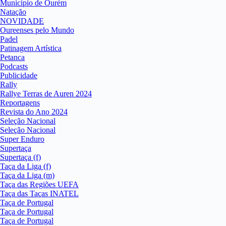
Município de Ourém
Natação
NOVIDADE
Oureenses pelo Mundo
Padel
Patinagem Artística
Petanca
Podcasts
Publicidade
Rally
Rallye Terras de Auren 2024
Reportagens
Revista do Ano 2024
Seleção Nacional
Seleção Nacional
Super Enduro
Supertaça
Supertaça (f)
Taça da Liga (f)
Taça da Liga (m)
Taça das Regiões UEFA
Taça das Taças INATEL
Taça de Portugal
Taça de Portugal
Taça de Portugal