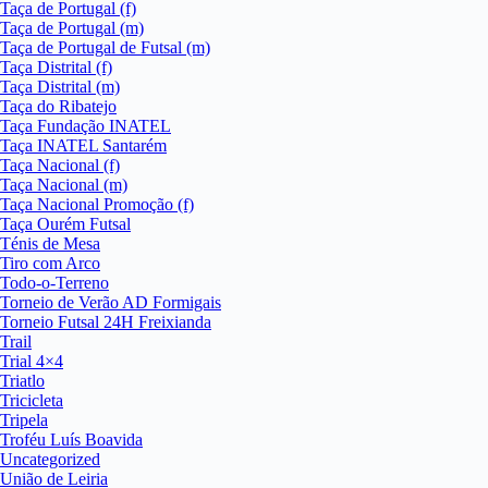
Taça de Portugal (f)
Taça de Portugal (m)
Taça de Portugal de Futsal (m)
Taça Distrital (f)
Taça Distrital (m)
Taça do Ribatejo
Taça Fundação INATEL
Taça INATEL Santarém
Taça Nacional (f)
Taça Nacional (m)
Taça Nacional Promoção (f)
Taça Ourém Futsal
Ténis de Mesa
Tiro com Arco
Todo-o-Terreno
Torneio de Verão AD Formigais
Torneio Futsal 24H Freixianda
Trail
Trial 4×4
Triatlo
Tricicleta
Tripela
Troféu Luís Boavida
Uncategorized
União de Leiria