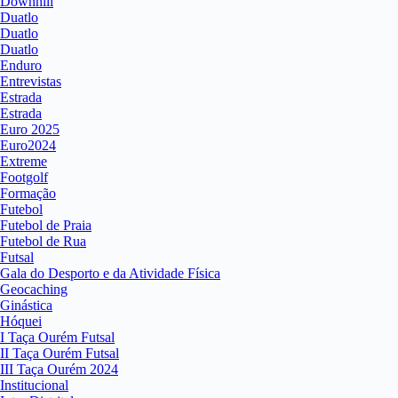
Downhill
Duatlo
Duatlo
Duatlo
Enduro
Entrevistas
Estrada
Estrada
Euro 2025
Euro2024
Extreme
Footgolf
Formação
Futebol
Futebol de Praia
Futebol de Rua
Futsal
Gala do Desporto e da Atividade Física
Geocaching
Ginástica
Hóquei
I Taça Ourém Futsal
II Taça Ourém Futsal
III Taça Ourém 2024
Institucional