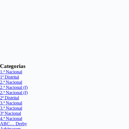
Categorias
1.ª Nacional
1ª Distrital
2.ª Nacional
2.ª Nacional (f)
2.ª Nacional (f)
2ª Distrital
3.ª Nacional
3.ª Nacional
3ª Nacional
4.ª Nacional
ABC… Derby
Arbitragem