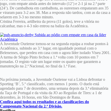
jogo, com empate ainda antes do intervalo (12’) e 2-1 já na 2.ª parte
(24’). De cambalhota em cambalhota, as oureenses empataram aos 35
e viraram para 3-2 aos 38. Mas a resposta não tardou, com as da casa a
selarem em 3-3 no mesmo minuto.
Cristina Ferreira, artilheira da prova (11 golos), teve a vitória no
calcanhar, mas o 4-3 não entrou na baliza da Académica.
A Juventude Ouriense tornou-se na segunda equipa a roubar pontos à
Académica, subindo ao 3.º lugar, em igualdade pontual com o
Belenenses, que perdeu em casa com o agora líder isolado Viseu 2001.
A turma de Sérgio Pinto fechou a 1.ª volta com 10 pontos em 7
jornadas. O registo vale um lugar entre os quatro que garantem a
manutenção na 2.ª Nacional, no final da 1.ª Fase.
Na próxima jornada, a Juventude Ouriense vai a Lisboa defrontar o
Sporting ‘B’, 5.º classificado, com menos 1 ponto. O duelo está
agendado para 7 de dezembro, uma semana depois da 3.ª eliminatória
da Taça de Portugal e da visita da JO ao Reguilas de Tires: a 1 de
dezembro, às 16 horas, em São Domingos de Rana.
Confira aqui todos os resultados e as classificações do
Campeonato Nacional da 2.ª Divisão.
Partilhar