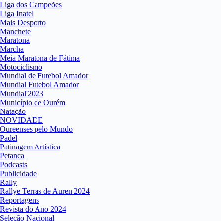
Liga dos Campeões
Liga Inatel
Mais Desporto
Manchete
Maratona
Marcha
Meia Maratona de Fátima
Motociclismo
Mundial de Futebol Amador
Mundial Futebol Amador
Mundial'2023
Município de Ourém
Natação
NOVIDADE
Oureenses pelo Mundo
Padel
Patinagem Artística
Petanca
Podcasts
Publicidade
Rally
Rallye Terras de Auren 2024
Reportagens
Revista do Ano 2024
Seleção Nacional