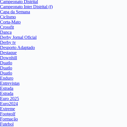
Campeonato Distrital
Campeonato Inter Distrital (f)
Capa da Semana
Ciclismo
Corta-Mato
Crossfit
Dança
Derby Jornal Oficial
Derby tv
Desporto Adaptado
Destaque
Downhill
Duatlo
Duatlo
Duatlo
Enduro
Entrevistas
Estrada
Estrada
Euro 2025
Euro2024
Extreme
Footgolf
Formação
Futebol