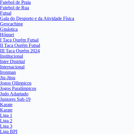
Futebol de Praia
Futebol de Rua
Futsal
Gala do Desporto e da Atividade Física
Geocaching
Ginástica
Hóquei
I Taça Ourém Futsal
II Taça Ourém Futsal
III Taça Ourém 2024
Institucional
Inter Distrital
Internacional
Ironman
Jiu-Jitsu
Jogos Olímpicos
Jogos Paralímpicos
Judo Adaptado
Juniores Sub-19
Karate
Karate
Liga 1
Liga 2
Liga 3
Liga BPI