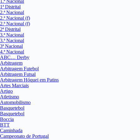
1.ª Nacional
1ª Distrital
2.ª Nacional
2.ª Nacional (f)
2.ª Nacional (f)
2ª Distrital
3.ª Nacional
3.ª Nacional
3ª Nacional
4.ª Nacional
ABC… Derby
Arbitragem
Arbitragem Futebol
Arbitragem Futsal
Arbitragem Hóquei em Patins
Artes Marciais
Artigo
Atletismo
Automobilismo
Basquetebol
Basquetebol
Boccia
BTT
Caminhada
Campeonato de Portugal