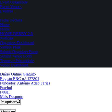
Event Organizers
Event Venues
Eventos
Ficha Técnica
Home
Home
HOME DERBY 2.0
Notícias
Organizer Dashboard
Sample Page
Submit Organizer Form
Submit Venue Form
Termos e Privacidade
Venue Dashboard
Diário Online Gratuito
Registo ERC n.º 127801
Fundador: António Adão Farias
Futebol
Futsal
Mais Desporto
Pesquisar
Menu