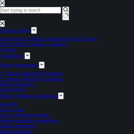
Pular
para
o
conteúdo
Sem
resultados
Cadernos Derby
Associação de Cultura e Desporto de Vale Travesso
Clube Atlético Ouriense – feminino
Ciclismo
Competições
Futebol competições
1.ª Divisão Distrital AF Santarém
2.ª Divisão Distrital AF Santarém
Futebol Formação
Liga INATEL
Futebol Feminino competições
Liga BPI
Taça da Liga
Taça de Portugal feminina
Futebol masculino competições
Futsal competições
Estatuto Editorial