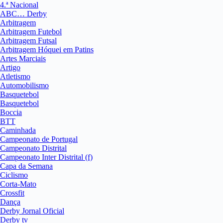
4.ª Nacional
ABC… Derby
Arbitragem
Arbitragem Futebol
Arbitragem Futsal
Arbitragem Hóquei em Patins
Artes Marciais
Artigo
Atletismo
Automobilismo
Basquetebol
Basquetebol
Boccia
BTT
Caminhada
Campeonato de Portugal
Campeonato Distrital
Campeonato Inter Distrital (f)
Capa da Semana
Ciclismo
Corta-Mato
Crossfit
Dança
Derby Jornal Oficial
Derby tv