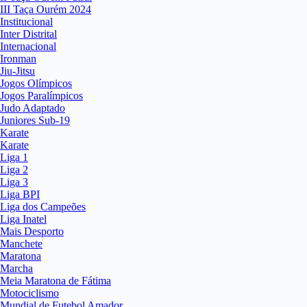
III Taça Ourém 2024
Institucional
Inter Distrital
Internacional
Ironman
Jiu-Jitsu
Jogos Olímpicos
Jogos Paralímpicos
Judo Adaptado
Juniores Sub-19
Karate
Karate
Liga 1
Liga 2
Liga 3
Liga BPI
Liga dos Campeões
Liga Inatel
Mais Desporto
Manchete
Maratona
Marcha
Meia Maratona de Fátima
Motociclismo
Mundial de Futebol Amador