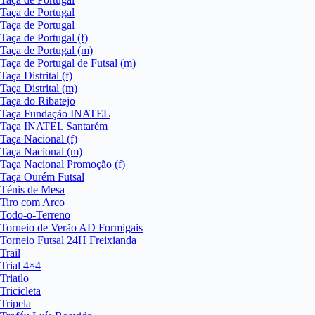
Taça de Portugal
Taça de Portugal
Taça de Portugal (f)
Taça de Portugal (m)
Taça de Portugal de Futsal (m)
Taça Distrital (f)
Taça Distrital (m)
Taça do Ribatejo
Taça Fundação INATEL
Taça INATEL Santarém
Taça Nacional (f)
Taça Nacional (m)
Taça Nacional Promoção (f)
Taça Ourém Futsal
Ténis de Mesa
Tiro com Arco
Todo-o-Terreno
Torneio de Verão AD Formigais
Torneio Futsal 24H Freixianda
Trail
Trial 4×4
Triatlo
Tricicleta
Tripela