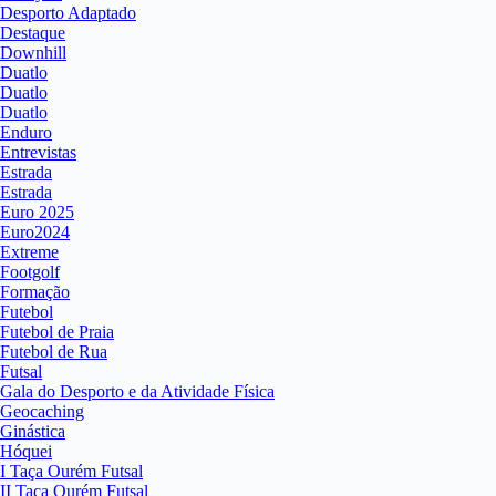
Desporto Adaptado
Destaque
Downhill
Duatlo
Duatlo
Duatlo
Enduro
Entrevistas
Estrada
Estrada
Euro 2025
Euro2024
Extreme
Footgolf
Formação
Futebol
Futebol de Praia
Futebol de Rua
Futsal
Gala do Desporto e da Atividade Física
Geocaching
Ginástica
Hóquei
I Taça Ourém Futsal
II Taça Ourém Futsal