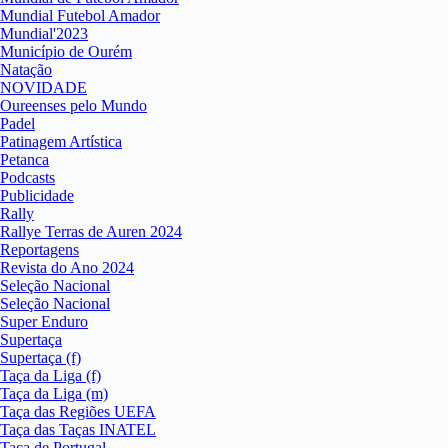
Mundial Futebol Amador
Mundial'2023
Município de Ourém
Natação
NOVIDADE
Oureenses pelo Mundo
Padel
Patinagem Artística
Petanca
Podcasts
Publicidade
Rally
Rallye Terras de Auren 2024
Reportagens
Revista do Ano 2024
Seleção Nacional
Seleção Nacional
Super Enduro
Supertaça
Supertaça (f)
Taça da Liga (f)
Taça da Liga (m)
Taça das Regiões UEFA
Taça das Taças INATEL
Taça de Portugal