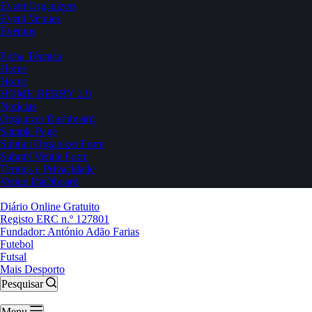
Event Organizers
Event Venues
Eventos
Ficha Técnica
Home
Home
HOME DERBY 2.0
Notícias
Organizer Dashboard
Sample Page
Submit Organizer Form
Submit Venue Form
Termos e Privacidade
Venue Dashboard
Diário Online Gratuito
Registo ERC n.º 127801
Fundador: António Adão Farias
Futebol
Futsal
Mais Desporto
Pesquisar
Menu