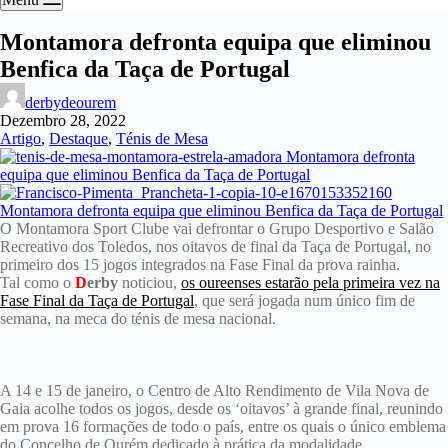
Montamora defronta equipa que eliminou
Benfica da Taça de Portugal
derbydeourem
Dezembro 28, 2022
Artigo
,
Destaque
,
Ténis de Mesa
O Montamora Sport Clube vai defrontar o Grupo Desportivo e Salão
Recreativo dos Toledos, nos oitavos de final da Taça de Portugal, no
primeiro dos 15 jogos integrados na Fase Final da prova rainha.
Tal como o
D
erby
noticiou,
os oureenses estarão pela primeira vez na
Fase Final da Taça de Portugal
, que será jogada num único fim de
semana, na meca do ténis de mesa nacional.
A 14 e 15 de janeiro, o Centro de Alto Rendimento de Vila Nova de
Gaia acolhe todos os jogos, desde os ‘oitavos’ à grande final, reunindo
em prova 16 formações de todo o país, entre os quais o único emblema
do Concelho de Ourém dedicado à prática da modalidade.