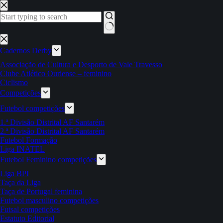
Pular
para
o
conteúdo
Sem
resultados
Cadernos Derby
Associação de Cultura e Desporto de Vale Travesso
Clube Atlético Ouriense – feminino
Ciclismo
Competições
Futebol competições
1.ª Divisão Distrital AF Santarém
2.ª Divisão Distrital AF Santarém
Futebol Formação
Liga INATEL
Futebol Feminino competições
Liga BPI
Taça da Liga
Taça de Portugal feminina
Futebol masculino competições
Futsal competições
Estatuto Editorial