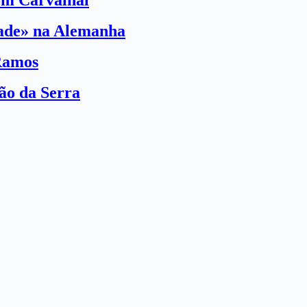
com Carvalhal
dade» na Alemanha
Ramos
ão da Serra