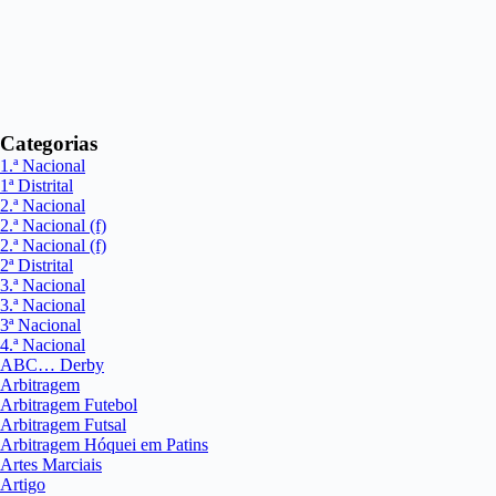
Categorias
1.ª Nacional
1ª Distrital
2.ª Nacional
2.ª Nacional (f)
2.ª Nacional (f)
2ª Distrital
3.ª Nacional
3.ª Nacional
3ª Nacional
4.ª Nacional
ABC… Derby
Arbitragem
Arbitragem Futebol
Arbitragem Futsal
Arbitragem Hóquei em Patins
Artes Marciais
Artigo