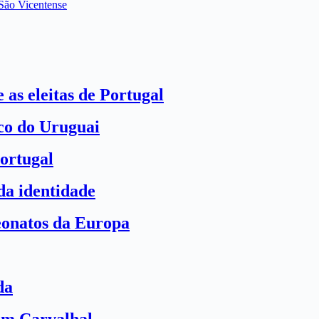
 São Vicentense
 as eleitas de Portugal
ico do Uruguai
ortugal
a identidade
eonatos da Europa
da