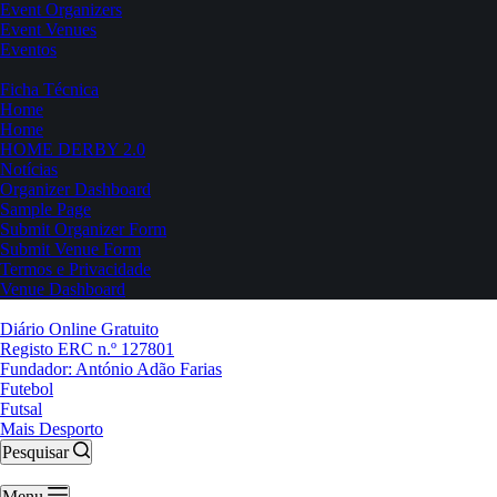
Event Organizers
Event Venues
Eventos
Ficha Técnica
Home
Home
HOME DERBY 2.0
Notícias
Organizer Dashboard
Sample Page
Submit Organizer Form
Submit Venue Form
Termos e Privacidade
Venue Dashboard
Diário Online Gratuito
Registo ERC n.º 127801
Fundador: António Adão Farias
Futebol
Futsal
Mais Desporto
Pesquisar
Menu