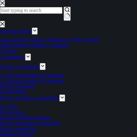
Pular
para
o
conteúdo
Sem
resultados
Cadernos Derby
Associação de Cultura e Desporto de Vale Travesso
Clube Atlético Ouriense – feminino
Ciclismo
Competições
Futebol competições
1.ª Divisão Distrital AF Santarém
2.ª Divisão Distrital AF Santarém
Futebol Formação
Liga INATEL
Futebol Feminino competições
Liga BPI
Taça da Liga
Taça de Portugal feminina
Futebol masculino competições
Futsal competições
Estatuto Editorial