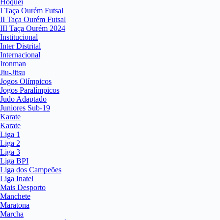
Hóquei
I Taça Ourém Futsal
II Taça Ourém Futsal
III Taça Ourém 2024
Institucional
Inter Distrital
Internacional
Ironman
Jiu-Jitsu
Jogos Olímpicos
Jogos Paralímpicos
Judo Adaptado
Juniores Sub-19
Karate
Karate
Liga 1
Liga 2
Liga 3
Liga BPI
Liga dos Campeões
Liga Inatel
Mais Desporto
Manchete
Maratona
Marcha