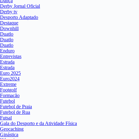
Dança
Derby Jornal Oficial
Derby tv
Desporto Adaptado
Destaque
Downhill
Duatlo
Duatlo
Duatlo
Enduro
Entrevistas
Estrada
Estrada
Euro 2025
Euro2024
Extreme
Footgolf
Formação
Futebol
Futebol de Praia
Futebol de Rua
Futsal
Gala do Desporto e da Atividade Física
Geocaching
Ginástica