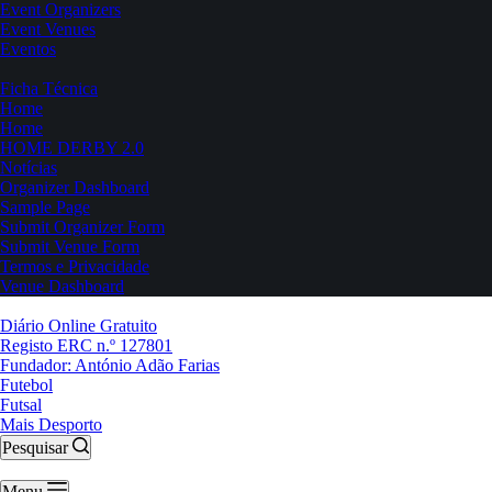
Event Organizers
Event Venues
Eventos
Ficha Técnica
Home
Home
HOME DERBY 2.0
Notícias
Organizer Dashboard
Sample Page
Submit Organizer Form
Submit Venue Form
Termos e Privacidade
Venue Dashboard
Diário Online Gratuito
Registo ERC n.º 127801
Fundador: António Adão Farias
Futebol
Futsal
Mais Desporto
Pesquisar
Menu