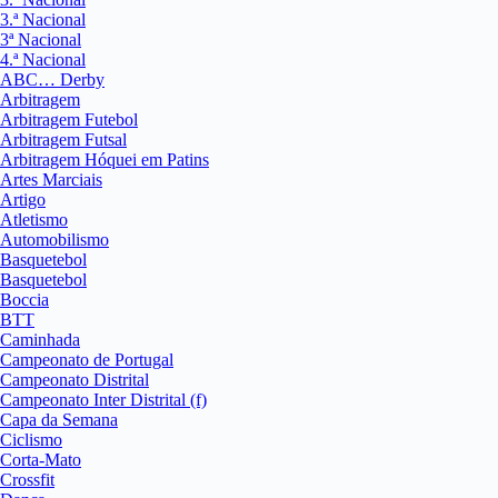
3.ª Nacional
3ª Nacional
4.ª Nacional
ABC… Derby
Arbitragem
Arbitragem Futebol
Arbitragem Futsal
Arbitragem Hóquei em Patins
Artes Marciais
Artigo
Atletismo
Automobilismo
Basquetebol
Basquetebol
Boccia
BTT
Caminhada
Campeonato de Portugal
Campeonato Distrital
Campeonato Inter Distrital (f)
Capa da Semana
Ciclismo
Corta-Mato
Crossfit