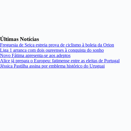
Últimas Notícias
Freguesia de Seiça estreia prova de ciclismo à boleia da Orion
Liga 1 arranca com dois oureenses à conquista do sonho
Novo Fátima apresenta-se aos adeptos
Alice já prepara o Europeu: fatimense entre as eleitas de Portugal
Jéssica Pastilha assina por emblema histórico do Uruguai