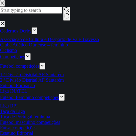
Pular
para
o
conteúdo
Sem
resultados
Cadernos Derby
Associação de Cultura e Desporto de Vale Travesso
Clube Atlético Ouriense – feminino
Ciclismo
Competições
Futebol competições
1.ª Divisão Distrital AF Santarém
2.ª Divisão Distrital AF Santarém
Futebol Formação
Liga INATEL
Futebol Feminino competições
Liga BPI
Taça da Liga
Taça de Portugal feminina
Futebol masculino competições
Futsal competições
Estatuto Editorial