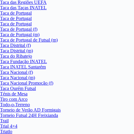
Taça das Regiões UEFA
Taça das Taças INATEL
Taça de Portugal
Taça de Portugal
Taça de Portugal
Taça de Portugal (f)
Taça de Portugal (m)
Taça de Portugal de Futsal (m)
Taça Distrital (f)
Taça Distrital (m)
Taça do Ribatejo
Taça Fundação INATEL
Taça INATEL Santarém
Taça Nacional (f)
Taça Nacional (m)
Taça Nacional Promoção (f)
Taça Ourém Futsal
Ténis de Mesa
Tiro com Arco
Todo-o-Terreno
Torneio de Verão AD Formigais
Torneio Futsal 24H Freixianda
Trail
Trial 4×4
Triatlo