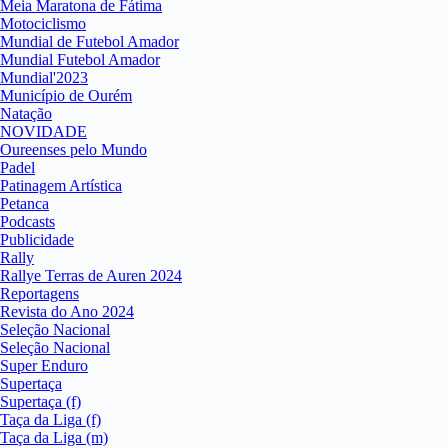
Meia Maratona de Fátima
Motociclismo
Mundial de Futebol Amador
Mundial Futebol Amador
Mundial'2023
Município de Ourém
Natação
NOVIDADE
Oureenses pelo Mundo
Padel
Patinagem Artística
Petanca
Podcasts
Publicidade
Rally
Rallye Terras de Auren 2024
Reportagens
Revista do Ano 2024
Seleção Nacional
Seleção Nacional
Super Enduro
Supertaça
Supertaça (f)
Taça da Liga (f)
Taça da Liga (m)