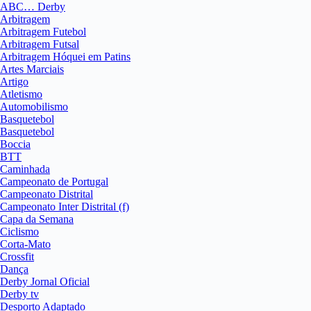
ABC… Derby
Arbitragem
Arbitragem Futebol
Arbitragem Futsal
Arbitragem Hóquei em Patins
Artes Marciais
Artigo
Atletismo
Automobilismo
Basquetebol
Basquetebol
Boccia
BTT
Caminhada
Campeonato de Portugal
Campeonato Distrital
Campeonato Inter Distrital (f)
Capa da Semana
Ciclismo
Corta-Mato
Crossfit
Dança
Derby Jornal Oficial
Derby tv
Desporto Adaptado