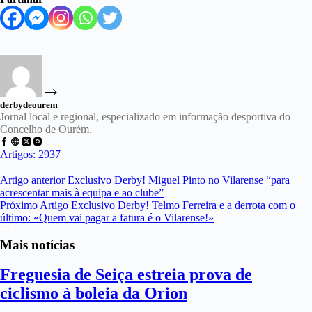
derbydeourem
Jornal local e regional, especializado em informação desportiva do
Concelho de Ourém.
Artigos: 2937
Artigo
anterior
Exclusivo Derby! Miguel Pinto no Vilarense “para
acrescentar mais à equipa e ao clube”
Próximo
Artigo
Exclusivo Derby! Telmo Ferreira e a derrota com o
último: «Quem vai pagar a fatura é o Vilarense!»
Mais notícias
Freguesia de Seiça estreia prova de
ciclismo à boleia da Orion