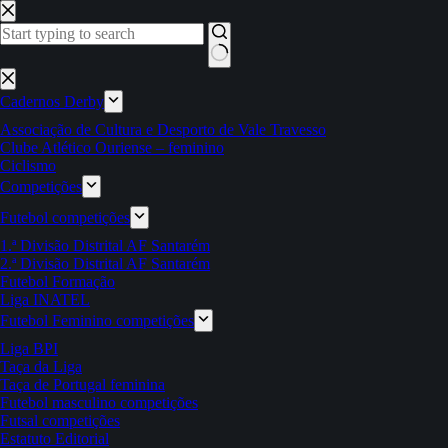
Pular
para
o
conteúdo
Sem
resultados
Cadernos Derby
Associação de Cultura e Desporto de Vale Travesso
Clube Atlético Ouriense – feminino
Ciclismo
Competições
Futebol competições
1.ª Divisão Distrital AF Santarém
2.ª Divisão Distrital AF Santarém
Futebol Formação
Liga INATEL
Futebol Feminino competições
Liga BPI
Taça da Liga
Taça de Portugal feminina
Futebol masculino competições
Futsal competições
Estatuto Editorial