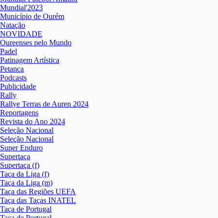
Mundial'2023
Município de Ourém
Natação
NOVIDADE
Oureenses pelo Mundo
Padel
Patinagem Artística
Petanca
Podcasts
Publicidade
Rally
Rallye Terras de Auren 2024
Reportagens
Revista do Ano 2024
Seleção Nacional
Seleção Nacional
Super Enduro
Supertaça
Supertaça (f)
Taça da Liga (f)
Taça da Liga (m)
Taça das Regiões UEFA
Taça das Taças INATEL
Taça de Portugal
Taça de Portugal