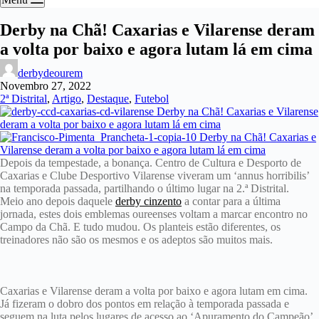
Derby na Chã! Caxarias e Vilarense deram
a volta por baixo e agora lutam lá em cima
derbydeourem
Novembro 27, 2022
2ª Distrital
,
Artigo
,
Destaque
,
Futebol
Depois da tempestade, a bonança. Centro de Cultura e Desporto de
Caxarias e Clube Desportivo Vilarense viveram um ‘annus horribilis’
na temporada passada, partilhando o último lugar na 2.ª Distrital.
Meio ano depois daquele
derby cinzento
a contar para a última
jornada, estes dois emblemas oureenses voltam a marcar encontro no
Campo da Chã. E tudo mudou. Os planteis estão diferentes, os
treinadores não são os mesmos e os adeptos são muitos mais.
Caxarias e Vilarense deram a volta por baixo e agora lutam em cima.
Já fizeram o dobro dos pontos em relação à temporada passada e
seguem na luta pelos lugares de acesso ao ‘Apuramento do Campeão’,