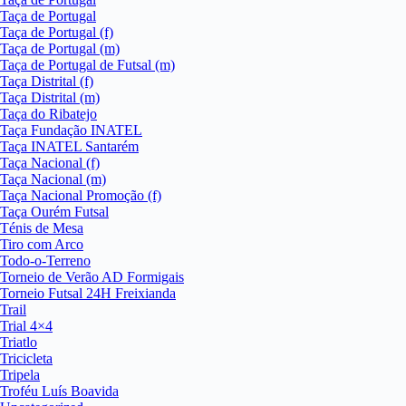
Taça de Portugal
Taça de Portugal (f)
Taça de Portugal (m)
Taça de Portugal de Futsal (m)
Taça Distrital (f)
Taça Distrital (m)
Taça do Ribatejo
Taça Fundação INATEL
Taça INATEL Santarém
Taça Nacional (f)
Taça Nacional (m)
Taça Nacional Promoção (f)
Taça Ourém Futsal
Ténis de Mesa
Tiro com Arco
Todo-o-Terreno
Torneio de Verão AD Formigais
Torneio Futsal 24H Freixianda
Trail
Trial 4×4
Triatlo
Tricicleta
Tripela
Troféu Luís Boavida