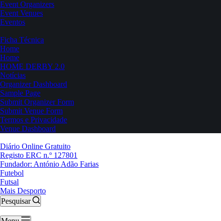
Event Organizers
Event Venues
Eventos
Ficha Técnica
Home
Home
HOME DERBY 2.0
Notícias
Organizer Dashboard
Sample Page
Submit Organizer Form
Submit Venue Form
Termos e Privacidade
Venue Dashboard
Diário Online Gratuito
Registo ERC n.º 127801
Fundador: António Adão Farias
Futebol
Futsal
Mais Desporto
Pesquisar
Menu