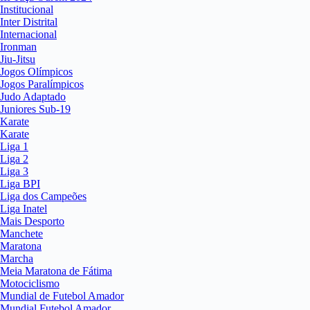
Institucional
Inter Distrital
Internacional
Ironman
Jiu-Jitsu
Jogos Olímpicos
Jogos Paralímpicos
Judo Adaptado
Juniores Sub-19
Karate
Karate
Liga 1
Liga 2
Liga 3
Liga BPI
Liga dos Campeões
Liga Inatel
Mais Desporto
Manchete
Maratona
Marcha
Meia Maratona de Fátima
Motociclismo
Mundial de Futebol Amador
Mundial Futebol Amador