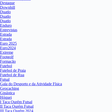
Destaque
Downhill
Duatlo
Duatlo
Duatlo
Enduro
Entrevistas
Estrada
Estrada
Euro 2025
Euro2024
Extreme
Footgolf
Formação
Futebol
Futebol de Praia
Futebol de Rua
Futsal
Gala do Desporto e da Atividade Física
Geocaching
Ginástica
Hóquei
I Taça Ourém Futsal
II Taça Ourém Futsal
III Taça Ourém 2024