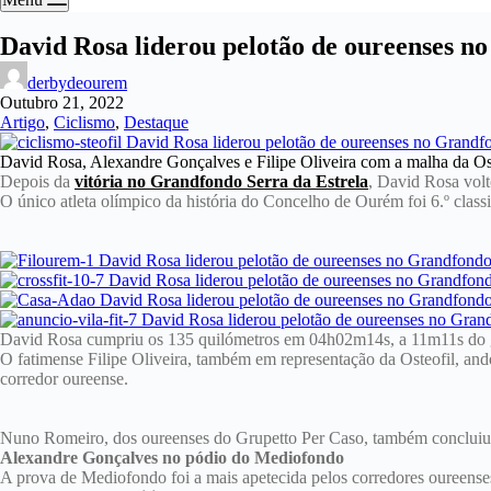
David Rosa liderou pelotão de oureenses n
derbydeourem
Outubro 21, 2022
Artigo
,
Ciclismo
,
Destaque
David Rosa, Alexandre Gonçalves e Filipe Oliveira com a malha da Os
Depois da
vitória no Grandfondo Serra da Estrela
, David Rosa volt
O único atleta olímpico da história do Concelho de Ourém foi 6.º class
David Rosa cumpriu os 135 quilómetros em 04h02m14s, a 11m11s do gra
O fatimense Filipe Oliveira, também em representação da Osteofil, and
corredor oureense.
Nuno Romeiro, dos oureenses do Grupetto Per Caso, também concluiu 
Alexandre Gonçalves no pódio do Mediofondo
A prova de Mediofondo foi a mais apetecida pelos corredores oureense