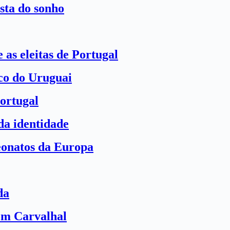
sta do sonho
 as eleitas de Portugal
ico do Uruguai
ortugal
a identidade
eonatos da Europa
da
com Carvalhal