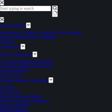
Pular
para
o
conteúdo
Sem
resultados
Cadernos Derby
Associação de Cultura e Desporto de Vale Travesso
Clube Atlético Ouriense – feminino
Ciclismo
Competições
Futebol competições
1.ª Divisão Distrital AF Santarém
2.ª Divisão Distrital AF Santarém
Futebol Formação
Liga INATEL
Futebol Feminino competições
Liga BPI
Taça da Liga
Taça de Portugal feminina
Futebol masculino competições
Futsal competições
Estatuto Editorial