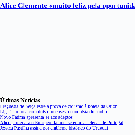
Alice Clemente «muito feliz pela oportuni
Últimas Notícias
Freguesia de Seiça estreia prova de ciclismo à boleia da Orion
Liga 1 arranca com dois oureenses à conquista do sonho
Novo Fátima apresenta-se aos adeptos
Alice já prepara o Europeu: fatimense entre as eleitas de Portugal
Jéssica Pastilha assina por emblema histórico do Uruguai