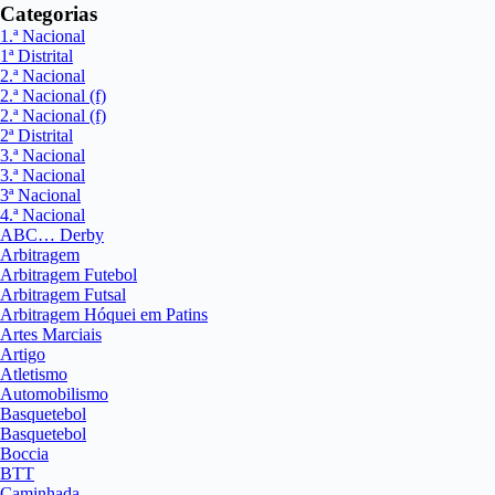
Categorias
1.ª Nacional
1ª Distrital
2.ª Nacional
2.ª Nacional (f)
2.ª Nacional (f)
2ª Distrital
3.ª Nacional
3.ª Nacional
3ª Nacional
4.ª Nacional
ABC… Derby
Arbitragem
Arbitragem Futebol
Arbitragem Futsal
Arbitragem Hóquei em Patins
Artes Marciais
Artigo
Atletismo
Automobilismo
Basquetebol
Basquetebol
Boccia
BTT
Caminhada