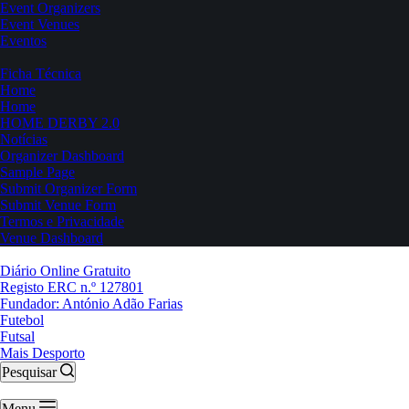
Event Organizers
Event Venues
Eventos
Ficha Técnica
Home
Home
HOME DERBY 2.0
Notícias
Organizer Dashboard
Sample Page
Submit Organizer Form
Submit Venue Form
Termos e Privacidade
Venue Dashboard
Diário Online Gratuito
Registo ERC n.º 127801
Fundador: António Adão Farias
Futebol
Futsal
Mais Desporto
Pesquisar
Menu