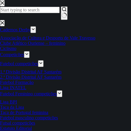
Pular
para
o
conteúdo
Sem
resultados
Cadernos Derby
Associação de Cultura e Desporto de Vale Travesso
Clube Atlético Ouriense – feminino
Ciclismo
Competições
Futebol competições
1.ª Divisão Distrital AF Santarém
2.ª Divisão Distrital AF Santarém
Futebol Formação
Liga INATEL
Futebol Feminino competições
Liga BPI
Taça da Liga
Taça de Portugal feminina
Futebol masculino competições
Futsal competições
Estatuto Editorial