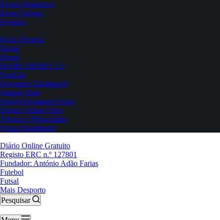
Event Organizers
Event Venues
Eventos
Ficha Técnica
Home
Home
HOME DERBY 2.0
Notícias
Organizer Dashboard
Sample Page
Submit Organizer Form
Submit Venue Form
Termos e Privacidade
Venue Dashboard
Diário Online Gratuito
Registo ERC n.º 127801
Fundador: António Adão Farias
Futebol
Futsal
Mais Desporto
Pesquisar
Menu