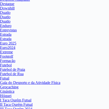
Destaque
Downhill
Duatlo
Duatlo
Duatlo
Enduro
Entrevistas
Estrada
Estrada
Euro 2025
Euro2024
Extreme
Footgolf
Formação
Futebol
Futebol de Praia
Futebol de Rua
Futsal
Gala do Desporto e da Atividade Física
Geocaching
Ginástica
Hóquei
I Taça Ourém Futsal
II Taça Ourém Futsal
III Taça Ourém 2024