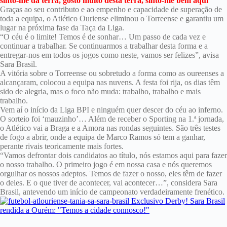
sinto-me da terra, gosto muito desta terra, sinto-me bem aqui
Graças ao seu contributo e ao empenho e capacidade de superação de
toda a equipa, o Atlético Ouriense eliminou o Torreense e garantiu um
lugar na próxima fase da Taça da Liga.
“O céu é o limite! Temos é de sonhar… Um passo de cada vez e
continuar a trabalhar. Se continuarmos a trabalhar desta forma e a
entregar-nos em todos os jogos como neste, vamos ser felizes”, avisa
Sara Brasil.
A vitória sobre o Torreense ou sobretudo a forma como as oureenses a
alcançaram, colocou a equipa nas nuvens. A festa foi rija, os dias têm
sido de alegria, mas o foco não muda: trabalho, trabalho e mais
trabalho.
Vem aí o início da Liga BPI e ninguém quer descer do céu ao inferno.
O sorteio foi ‘mauzinho’… Além de receber o Sporting na 1.ª jornada,
o Atlético vai a Braga e a Amora nas rondas seguintes. São três testes
de fogo a abrir, onde a equipa de Marco Ramos só tem a ganhar,
perante rivais teoricamente mais fortes.
“Vamos defrontar dois candidatos ao título, nós estamos aqui para fazer
o nosso trabalho. O primeiro jogo é em nossa casa e nós queremos
orgulhar os nossos adeptos. Temos de fazer o nosso, eles têm de fazer
o deles. E o que tiver de acontecer, vai acontecer…”, considera Sara
Brasil, antevendo um início de campeonato verdadeiramente frenético.