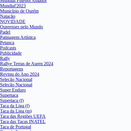
Mundial Futebol Amador
Mundial'2023
Município de Ourém
Natação
NOVIDADE
Oureenses pelo Mundo
Padel
Patinagem Artística
Petanca
Podcasts
Publicidade
Rally
Rallye Terras de Auren 2024
Reportagens
Revista do Ano 2024
Seleção Nacional
Seleção Nacional
Super Enduro
Supertaça
Supertaça (f)
Taça da Liga (f)
Taça da Liga (m)
Taça das Regiões UEFA
Taça das Taças INATEL
Taça de Portugal