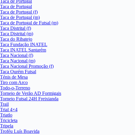
Taça de Portugal
Taça de Portugal
Taça de Portugal (f)
Taça de Portugal (m)
Taça de Portugal de Futsal (m)
Taça Distrital (f)
Taça Distrital (m)
Taça do Ribatejo
Taça Fundação INATEL
Taça INATEL Santarém
Taça Nacional (f)
Taça Nacional (m)
Taça Nacional Promoção (f)
Taça Ourém Futsal
Ténis de Mesa
Tiro com Arco
Todo-o-Terreno
Torneio de Verão AD Formigais
Torneio Futsal 24H Freixianda
Trail
Trial 4×4
Triatlo
Tricicleta
Tripela
Troféu Luís Boavida