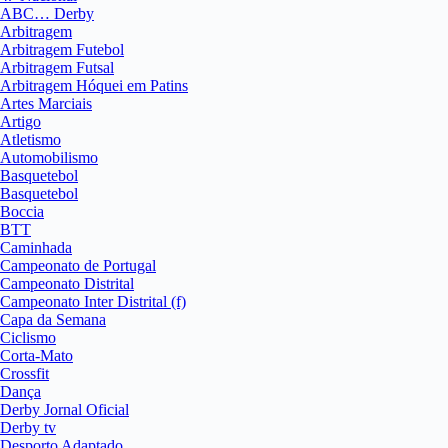
ABC… Derby
Arbitragem
Arbitragem Futebol
Arbitragem Futsal
Arbitragem Hóquei em Patins
Artes Marciais
Artigo
Atletismo
Automobilismo
Basquetebol
Basquetebol
Boccia
BTT
Caminhada
Campeonato de Portugal
Campeonato Distrital
Campeonato Inter Distrital (f)
Capa da Semana
Ciclismo
Corta-Mato
Crossfit
Dança
Derby Jornal Oficial
Derby tv
Desporto Adaptado