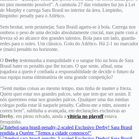
no pior momento possível”. A camisola 27 das visitantes faz jus à Lei
de Murphy e carrega Sara Brasil no interior da área. Limpinho,
limpinho: penalty para o Atlético.
Sem hesitar, nem pestanejar, Sara Brasil agarra-se à bola. Carrega nos
ombros o peso de uma decisão absolutamente crucial, mas parte com a
leveza só ao alcance dos grandes talentos. Bola para um lado, guarda-
redes para o outro. Um clássico. Golo do Atlético. Há 2-1 no marcador
e (mais) penaltis no horizonte.
O
Derby
testemunha a tranquilidade e o sangue frio na hora de Sara
Brasil bater os penaltis que lhe tocam. O que sente, afinal, uma
jogadora a quem é confiada a responsabilidade de decidir o futuro da
sua equipa numa eliminatória de uma grande competição?
“Senti muitas coisas ao mesmo tempo, mas tinha de manter a frieza.
Quem quer estar nos grandes palcos, sabe que tem que ser assim. E
nós queremos estar nos grandes palcos. Qualquer uma das minhas
colegas podia estar lá naquele penalty. Calhou-me a mim, assumi e
correu bem”, sublinha a avançada, em declarações exclusivas ao
Derby
, em pleno relvado, ainda a
vitória no playoff
estava
fresquinha.