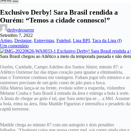
Exclusivo Derby! Sara Brasil rendida a
Ourém: “Temos a cidade connosco!”
derbydeourem
Setembro 7, 2022
Artigo
,
Destaque
,
Entrevistas
,
Futebol
,
Liga BPI
,
Taça da Liga (f)
Um comentário
Sara Brasil chegou ao Atlético a meio da temporada passada e não dem
Ourém, Caridade, Campo Adelino dos Santos Júnior, minuto 87: o
Atlético Ouriense faz das tripas coração para igualar a eliminatória,
mas o Torreense continua em vantagem. Faltam jogar três minutos e as
oureenses precisam de um golo como de pão para a boca.
Júlia Mateus lança-se na frente, evoluiu sobre a esquerda, vislumbra
Melanie Cunha e Sara Brasil à entrada da área e entrega a bola à sorte.
A ânsia de chegar ao golo é tal, que Sara antecipa-se… a Mel. Assume
a bola, entra na área, finta Matilde Figueiras e intensifica o pesadelo da
capitã torreense.
Matilde chega ao minuto 87 com um autogolo e dois penalties
falhados. “Qualquer coisa que possa correr mal, vai correr ainda pior e