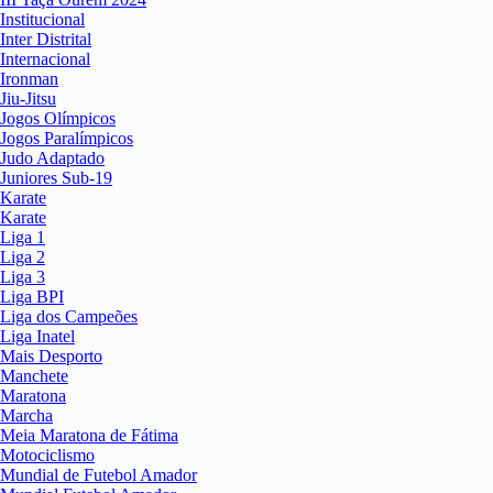
Institucional
Inter Distrital
Internacional
Ironman
Jiu-Jitsu
Jogos Olímpicos
Jogos Paralímpicos
Judo Adaptado
Juniores Sub-19
Karate
Karate
Liga 1
Liga 2
Liga 3
Liga BPI
Liga dos Campeões
Liga Inatel
Mais Desporto
Manchete
Maratona
Marcha
Meia Maratona de Fátima
Motociclismo
Mundial de Futebol Amador