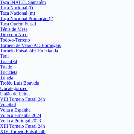
Taça INATEL Santarém
Taça Nacional (f)
Taça Nacional (m)
Taça Nacional Promoção (f)
Taça Ourém Futsal
Ténis de Mesa
Tiro com Arco
Todo-o-Terreno
Torneio de Verão AD Formigais
Torneio Futsal 24H Freixianda
Trail
Trial 4×4
Triatlo
Tricicleta
Tripela
Troféu Luís Boavida
Uncategorized
União de Leiria
VIII Torneio Futsal 24h
Voleibol
Volta a Espanha
Volta a Espanha 2024
Volta a Portugal 2023
XIII Torneio Futsal 24h
XIV Torneio Futsal 24h