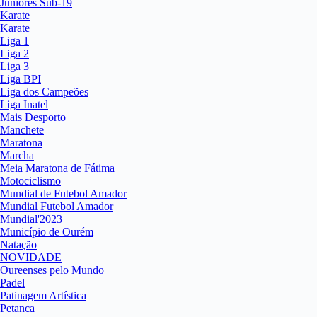
Juniores Sub-19
Karate
Karate
Liga 1
Liga 2
Liga 3
Liga BPI
Liga dos Campeões
Liga Inatel
Mais Desporto
Manchete
Maratona
Marcha
Meia Maratona de Fátima
Motociclismo
Mundial de Futebol Amador
Mundial Futebol Amador
Mundial'2023
Município de Ourém
Natação
NOVIDADE
Oureenses pelo Mundo
Padel
Patinagem Artística
Petanca