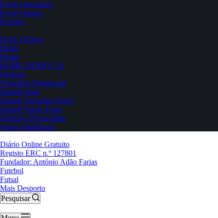
Event Organizers
Event Venues
Eventos
Ficha Técnica
Home
Home
HOME DERBY 2.0
Notícias
Organizer Dashboard
Sample Page
Submit Organizer Form
Submit Venue Form
Termos e Privacidade
Venue Dashboard
Diário Online Gratuito
Registo ERC n.º 127801
Fundador: António Adão Farias
Futebol
Futsal
Mais Desporto
Pesquisar
Menu