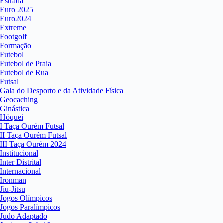
Estrada
Euro 2025
Euro2024
Extreme
Footgolf
Formação
Futebol
Futebol de Praia
Futebol de Rua
Futsal
Gala do Desporto e da Atividade Física
Geocaching
Ginástica
Hóquei
I Taça Ourém Futsal
II Taça Ourém Futsal
III Taça Ourém 2024
Institucional
Inter Distrital
Internacional
Ironman
Jiu-Jitsu
Jogos Olímpicos
Jogos Paralímpicos
Judo Adaptado