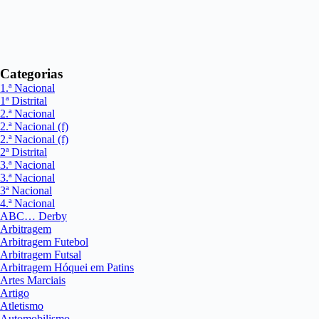
Categorias
1.ª Nacional
1ª Distrital
2.ª Nacional
2.ª Nacional (f)
2.ª Nacional (f)
2ª Distrital
3.ª Nacional
3.ª Nacional
3ª Nacional
4.ª Nacional
ABC… Derby
Arbitragem
Arbitragem Futebol
Arbitragem Futsal
Arbitragem Hóquei em Patins
Artes Marciais
Artigo
Atletismo
Automobilismo