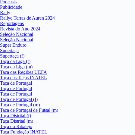
Podcasts
Publicidade
Rally
Rallye Terras de Auren 2024
Reportagens
Revista do Ano 2024
Seleção Nacional
Seleção Nacional
Super Enduro
Supertaça
Supertaça (f)
Taça da Liga (f)
Taça da Liga (m)
Taça das Regiões UEFA
Taça das Taças INATEL
Taça de Portugal
Taça de Portugal
Taça de Portugal
Taça de Portugal (f)
Taça de Portugal (m)
Taça de Portugal de Futsal (m)
Taça Distrital (f)
Taça Distrital (m)
Taça do Ribatejo
Taça Fundação INATEL