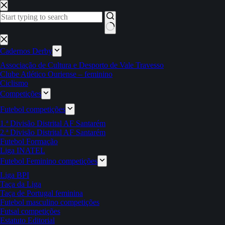
Pular
para
o
conteúdo
Sem
resultados
Cadernos Derby
Associação de Cultura e Desporto de Vale Travesso
Clube Atlético Ouriense – feminino
Ciclismo
Competições
Futebol competições
1.ª Divisão Distrital AF Santarém
2.ª Divisão Distrital AF Santarém
Futebol Formação
Liga INATEL
Futebol Feminino competições
Liga BPI
Taça da Liga
Taça de Portugal feminina
Futebol masculino competições
Futsal competições
Estatuto Editorial