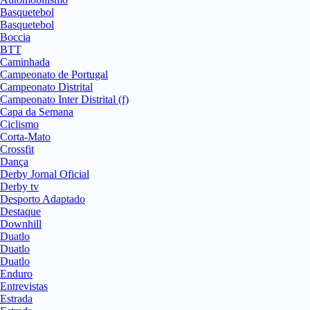
Basquetebol
Basquetebol
Boccia
BTT
Caminhada
Campeonato de Portugal
Campeonato Distrital
Campeonato Inter Distrital (f)
Capa da Semana
Ciclismo
Corta-Mato
Crossfit
Dança
Derby Jornal Oficial
Derby tv
Desporto Adaptado
Destaque
Downhill
Duatlo
Duatlo
Duatlo
Enduro
Entrevistas
Estrada