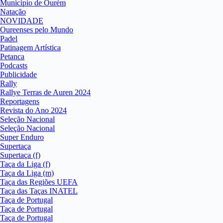
Município de Ourém
Natação
NOVIDADE
Oureenses pelo Mundo
Padel
Patinagem Artística
Petanca
Podcasts
Publicidade
Rally
Rallye Terras de Auren 2024
Reportagens
Revista do Ano 2024
Seleção Nacional
Seleção Nacional
Super Enduro
Supertaça
Supertaça (f)
Taça da Liga (f)
Taça da Liga (m)
Taça das Regiões UEFA
Taça das Taças INATEL
Taça de Portugal
Taça de Portugal
Taça de Portugal