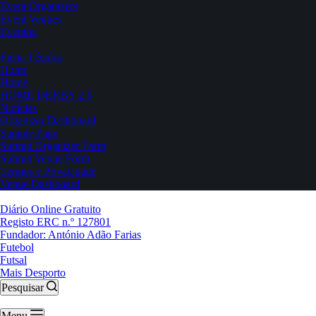
Event Organizers
Event Venues
Eventos
Ficha Técnica
Home
Home
HOME DERBY 2.0
Notícias
Organizer Dashboard
Sample Page
Submit Organizer Form
Submit Venue Form
Termos e Privacidade
Venue Dashboard
Diário Online Gratuito
Registo ERC n.º 127801
Fundador: António Adão Farias
Futebol
Futsal
Mais Desporto
Pesquisar
Menu