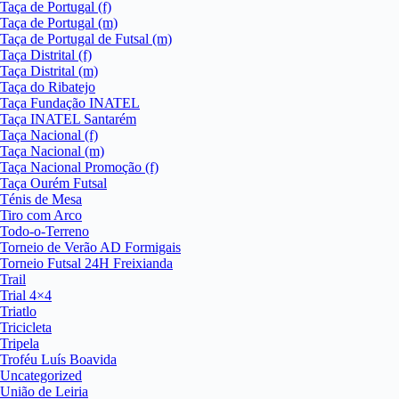
Taça de Portugal (f)
Taça de Portugal (m)
Taça de Portugal de Futsal (m)
Taça Distrital (f)
Taça Distrital (m)
Taça do Ribatejo
Taça Fundação INATEL
Taça INATEL Santarém
Taça Nacional (f)
Taça Nacional (m)
Taça Nacional Promoção (f)
Taça Ourém Futsal
Ténis de Mesa
Tiro com Arco
Todo-o-Terreno
Torneio de Verão AD Formigais
Torneio Futsal 24H Freixianda
Trail
Trial 4×4
Triatlo
Tricicleta
Tripela
Troféu Luís Boavida
Uncategorized
União de Leiria