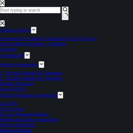
Pular
para
o
conteúdo
Sem
resultados
Cadernos Derby
Associação de Cultura e Desporto de Vale Travesso
Clube Atlético Ouriense – feminino
Ciclismo
Competições
Futebol competições
1.ª Divisão Distrital AF Santarém
2.ª Divisão Distrital AF Santarém
Futebol Formação
Liga INATEL
Futebol Feminino competições
Liga BPI
Taça da Liga
Taça de Portugal feminina
Futebol masculino competições
Futsal competições
Estatuto Editorial