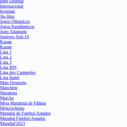
Inter Distrital
Internacional
Ironman
Jiu-Jitsu
Jogos Olímpicos
Jogos Paralímpicos
Judo Adaptado
Juniores Sub-19
Karate
Karate
Liga 1
Liga 2
Liga 3
Liga BPI
Liga dos Campeões
Liga Inatel
Mais Desporto
Manchete
Maratona
Marcha
Meia Maratona de Fátima
Motociclismo
Mundial de Futebol Amador
Mundial Futebol Amador
Mundial'2023