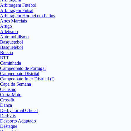
Arbitragem Futebol
Arbitragem Futsal
Arbitragem Hóquei em Patins
Artes Marciais
Artigo
Atletismo
Automobilismo
Basquetebol
Basquetebol
Boccia
BTT
Caminhada
Campeonato de Portugal
Campeonato Distrital
Campeonato Inter Distrital (f)
Capa da Semana
Ciclismo
Corta-Mato
Crossfit
Dança
Derby Jornal Oficial
Derby tv
Desporto Adaptado
Destaque