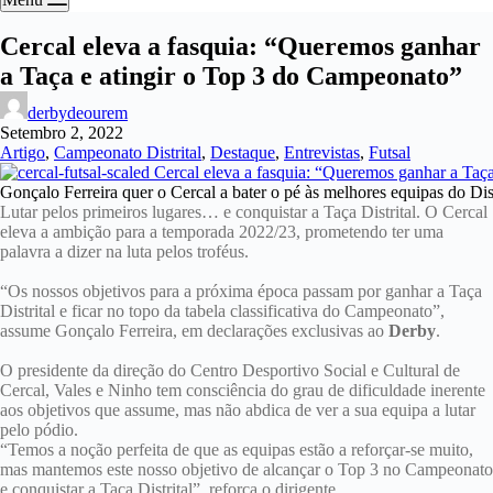
Cercal eleva a fasquia: “Queremos ganhar
a Taça e atingir o Top 3 do Campeonato”
derbydeourem
Setembro 2, 2022
Artigo
,
Campeonato Distrital
,
Destaque
,
Entrevistas
,
Futsal
Gonçalo Ferreira quer o Cercal a bater o pé às melhores equipas do Dis
Lutar pelos primeiros lugares… e conquistar a Taça Distrital. O Cercal
eleva a ambição para a temporada 2022/23, prometendo ter uma
palavra a dizer na luta pelos troféus.
“Os nossos objetivos para a próxima época passam por ganhar a Taça
Distrital e ficar no topo da tabela classificativa do Campeonato”,
assume Gonçalo Ferreira, em declarações exclusivas ao
Derby
.
O presidente da direção do Centro Desportivo Social e Cultural de
Cercal, Vales e Ninho tem consciência do grau de dificuldade inerente
aos objetivos que assume, mas não abdica de ver a sua equipa a lutar
pelo pódio.
“Temos a noção perfeita de que as equipas estão a reforçar-se muito,
mas mantemos este nosso objetivo de alcançar o Top 3 no Campeonato
e conquistar a Taça Distrital”, reforça o dirigente.