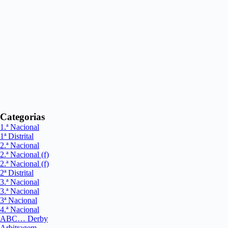
Categorias
1.ª Nacional
1ª Distrital
2.ª Nacional
2.ª Nacional (f)
2.ª Nacional (f)
2ª Distrital
3.ª Nacional
3.ª Nacional
3ª Nacional
4.ª Nacional
ABC… Derby
Arbitragem