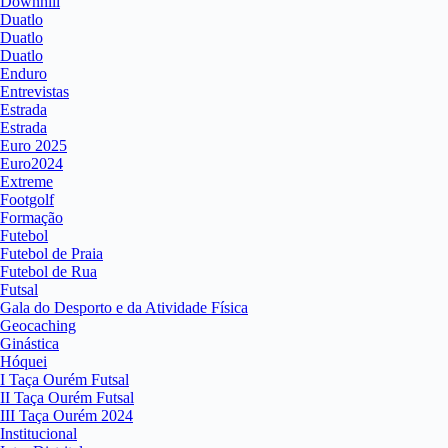
Downhill
Duatlo
Duatlo
Duatlo
Enduro
Entrevistas
Estrada
Estrada
Euro 2025
Euro2024
Extreme
Footgolf
Formação
Futebol
Futebol de Praia
Futebol de Rua
Futsal
Gala do Desporto e da Atividade Física
Geocaching
Ginástica
Hóquei
I Taça Ourém Futsal
II Taça Ourém Futsal
III Taça Ourém 2024
Institucional