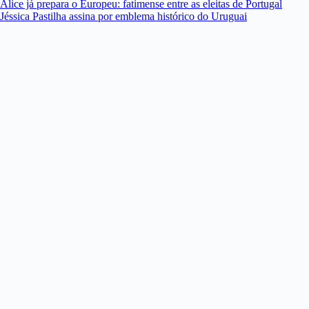
Alice já prepara o Europeu: fatimense entre as eleitas de Portugal
Jéssica Pastilha assina por emblema histórico do Uruguai