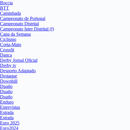
Boccia
BTT
Caminhada
Campeonato de Portugal
Campeonato Distrital
Campeonato Inter Distrital (f)
Capa da Semana
Ciclismo
Corta-Mato
Crossfit
Dança
Derby Jornal Oficial
Derby tv
Desporto Adaptado
Destaque
Downhill
Duatlo
Duatlo
Duatlo
Enduro
Entrevistas
Estrada
Estrada
Euro 2025
Euro2024