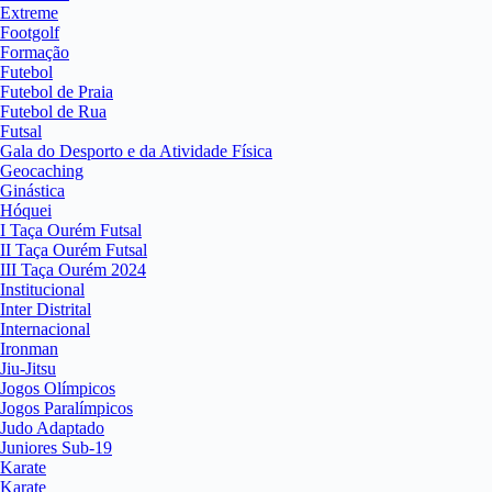
Extreme
Footgolf
Formação
Futebol
Futebol de Praia
Futebol de Rua
Futsal
Gala do Desporto e da Atividade Física
Geocaching
Ginástica
Hóquei
I Taça Ourém Futsal
II Taça Ourém Futsal
III Taça Ourém 2024
Institucional
Inter Distrital
Internacional
Ironman
Jiu-Jitsu
Jogos Olímpicos
Jogos Paralímpicos
Judo Adaptado
Juniores Sub-19
Karate
Karate