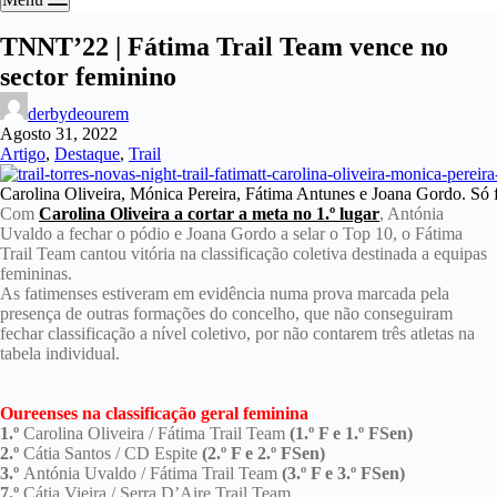
TNNT’22 | Fátima Trail Team vence no
sector feminino
derbydeourem
Agosto 31, 2022
Artigo
,
Destaque
,
Trail
Carolina Oliveira, Mónica Pereira, Fátima Antunes e Joana Gordo. Só 
Com
Carolina Oliveira a cortar a meta no 1.º lugar
, Antónia
Uvaldo a fechar o pódio e Joana Gordo a selar o Top 10, o Fátima
Trail Team cantou vitória na classificação coletiva destinada a equipas
femininas.
As fatimenses estiveram em evidência numa prova marcada pela
presença de outras formações do concelho, que não conseguiram
fechar classificação a nível coletivo, por não contarem três atletas na
tabela individual.
Oureenses na classificação geral feminina
1.º
Carolina Oliveira / Fátima Trail Team
(1.º F e 1.º FSen)
2.º
Cátia Santos / CD Espite
(2.º F e 2.º FSen)
3.º
Antónia Uvaldo / Fátima Trail Team
(3.º F e 3.º FSen)
7.º
Cátia Vieira / Serra D’Aire Trail Team