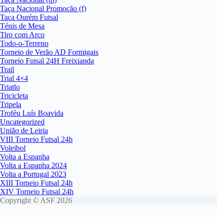
Taça Nacional Promoção (f)
Taça Ourém Futsal
Ténis de Mesa
Tiro com Arco
Todo-o-Terreno
Torneio de Verão AD Formigais
Torneio Futsal 24H Freixianda
Trail
Trial 4×4
Triatlo
Tricicleta
Tripela
Troféu Luís Boavida
Uncategorized
União de Leiria
VIII Torneio Futsal 24h
Voleibol
Volta a Espanha
Volta a Espanha 2024
Volta a Portugal 2023
XIII Torneio Futsal 24h
XIV Torneio Futsal 24h
Copyright © ASF 2026