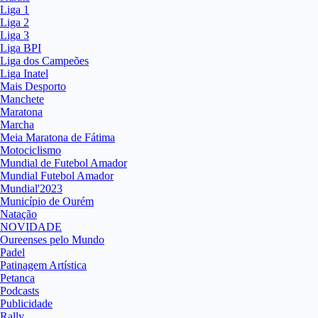
Liga 1
Liga 2
Liga 3
Liga BPI
Liga dos Campeões
Liga Inatel
Mais Desporto
Manchete
Maratona
Marcha
Meia Maratona de Fátima
Motociclismo
Mundial de Futebol Amador
Mundial Futebol Amador
Mundial'2023
Município de Ourém
Natação
NOVIDADE
Oureenses pelo Mundo
Padel
Patinagem Artística
Petanca
Podcasts
Publicidade
Rally