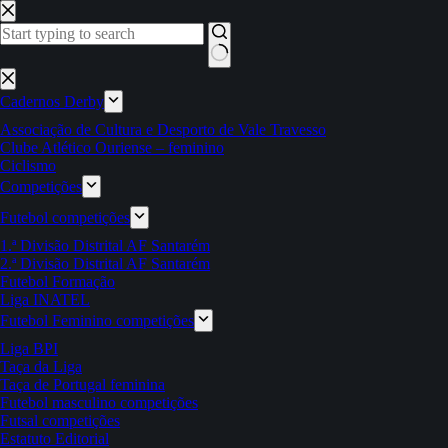
Pular
para
o
conteúdo
Sem
resultados
Cadernos Derby
Associação de Cultura e Desporto de Vale Travesso
Clube Atlético Ouriense – feminino
Ciclismo
Competições
Futebol competições
1.ª Divisão Distrital AF Santarém
2.ª Divisão Distrital AF Santarém
Futebol Formação
Liga INATEL
Futebol Feminino competições
Liga BPI
Taça da Liga
Taça de Portugal feminina
Futebol masculino competições
Futsal competições
Estatuto Editorial