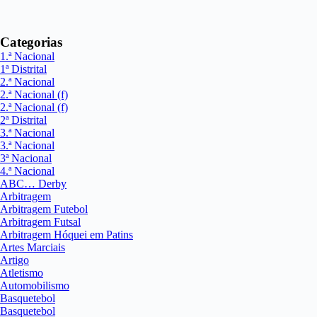
Categorias
1.ª Nacional
1ª Distrital
2.ª Nacional
2.ª Nacional (f)
2.ª Nacional (f)
2ª Distrital
3.ª Nacional
3.ª Nacional
3ª Nacional
4.ª Nacional
ABC… Derby
Arbitragem
Arbitragem Futebol
Arbitragem Futsal
Arbitragem Hóquei em Patins
Artes Marciais
Artigo
Atletismo
Automobilismo
Basquetebol
Basquetebol