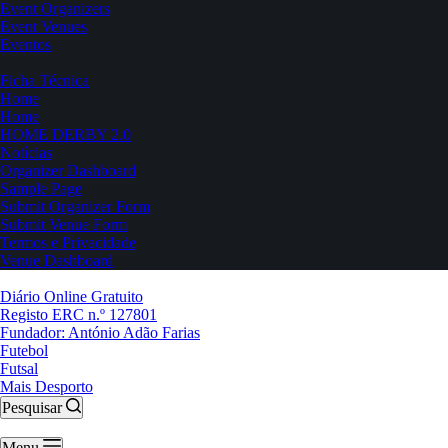
Event Organizers
Event Venues
Eventos
Ficha Técnica
Home
Home
HOME DERBY 2.0
Notícias
Organizer Dashboard
Sample Page
Submit Organizer Form
Submit Venue Form
Termos e Privacidade
Venue Dashboard
Diário Online Gratuito
Registo ERC n.º 127801
Fundador: António Adão Farias
Futebol
Futsal
Mais Desporto
Pesquisar
Menu