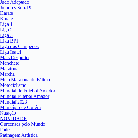
Judo Adaptado
Juniores Sub-19
Karate
Karate
Liga 1
Liga 2
Liga 3
Liga BPI
Liga dos Campeões
Liga Inatel
Mais Desporto
Manchete
Maratona
Marcha
Meia Maratona de Fátima
Motociclismo
Mundial de Futebol Amador
Mundial Futebol Amador
Mundial'2023
Município de Ourém
Natação
NOVIDADE
Oureenses pelo Mundo
Padel
Patinagem Artística