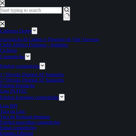
Pular
para
o
conteúdo
Sem
resultados
Cadernos Derby
Associação de Cultura e Desporto de Vale Travesso
Clube Atlético Ouriense – feminino
Ciclismo
Competições
Futebol competições
1.ª Divisão Distrital AF Santarém
2.ª Divisão Distrital AF Santarém
Futebol Formação
Liga INATEL
Futebol Feminino competições
Liga BPI
Taça da Liga
Taça de Portugal feminina
Futebol masculino competições
Futsal competições
Estatuto Editorial