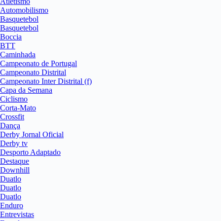
Atletismo
Automobilismo
Basquetebol
Basquetebol
Boccia
BTT
Caminhada
Campeonato de Portugal
Campeonato Distrital
Campeonato Inter Distrital (f)
Capa da Semana
Ciclismo
Corta-Mato
Crossfit
Dança
Derby Jornal Oficial
Derby tv
Desporto Adaptado
Destaque
Downhill
Duatlo
Duatlo
Duatlo
Enduro
Entrevistas