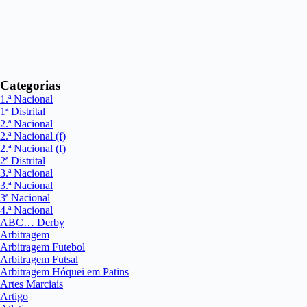
Categorias
1.ª Nacional
1ª Distrital
2.ª Nacional
2.ª Nacional (f)
2.ª Nacional (f)
2ª Distrital
3.ª Nacional
3.ª Nacional
3ª Nacional
4.ª Nacional
ABC… Derby
Arbitragem
Arbitragem Futebol
Arbitragem Futsal
Arbitragem Hóquei em Patins
Artes Marciais
Artigo