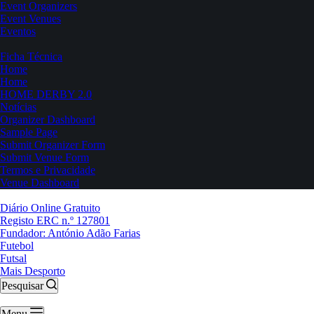
Event Organizers
Event Venues
Eventos
Ficha Técnica
Home
Home
HOME DERBY 2.0
Notícias
Organizer Dashboard
Sample Page
Submit Organizer Form
Submit Venue Form
Termos e Privacidade
Venue Dashboard
Diário Online Gratuito
Registo ERC n.º 127801
Fundador: António Adão Farias
Futebol
Futsal
Mais Desporto
Pesquisar
Menu