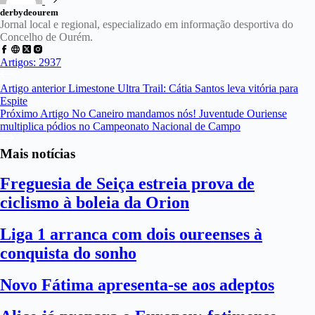
derbydeourem
Jornal local e regional, especializado em informação desportiva do
Concelho de Ourém.
Artigos: 2937
Artigo
anterior
Limestone Ultra Trail: Cátia Santos leva vitória para
Espite
Próximo
Artigo
No Caneiro mandamos nós! Juventude Ouriense
multiplica pódios no Campeonato Nacional de Campo
Mais notícias
Freguesia de Seiça estreia prova de
ciclismo à boleia da Orion
Liga 1 arranca com dois oureenses à
conquista do sonho
Novo Fátima apresenta-se aos adeptos