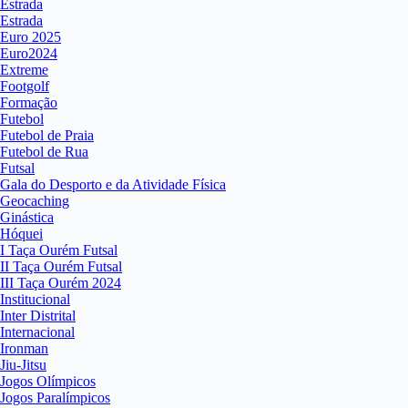
Estrada
Estrada
Euro 2025
Euro2024
Extreme
Footgolf
Formação
Futebol
Futebol de Praia
Futebol de Rua
Futsal
Gala do Desporto e da Atividade Física
Geocaching
Ginástica
Hóquei
I Taça Ourém Futsal
II Taça Ourém Futsal
III Taça Ourém 2024
Institucional
Inter Distrital
Internacional
Ironman
Jiu-Jitsu
Jogos Olímpicos
Jogos Paralímpicos