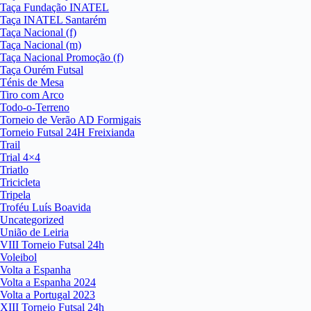
Taça Fundação INATEL
Taça INATEL Santarém
Taça Nacional (f)
Taça Nacional (m)
Taça Nacional Promoção (f)
Taça Ourém Futsal
Ténis de Mesa
Tiro com Arco
Todo-o-Terreno
Torneio de Verão AD Formigais
Torneio Futsal 24H Freixianda
Trail
Trial 4×4
Triatlo
Tricicleta
Tripela
Troféu Luís Boavida
Uncategorized
União de Leiria
VIII Torneio Futsal 24h
Voleibol
Volta a Espanha
Volta a Espanha 2024
Volta a Portugal 2023
XIII Torneio Futsal 24h