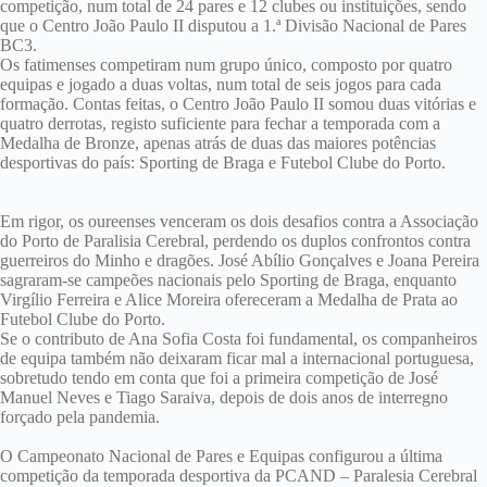
competição, num total de 24 pares e 12 clubes ou instituições, sendo
que o Centro João Paulo II disputou a 1.ª Divisão Nacional de Pares
BC3.
Os fatimenses competiram num grupo único, composto por quatro
equipas e jogado a duas voltas, num total de seis jogos para cada
formação. Contas feitas, o Centro João Paulo II somou duas vitórias e
quatro derrotas, registo suficiente para fechar a temporada com a
Medalha de Bronze, apenas atrás de duas das maiores potências
desportivas do país: Sporting de Braga e Futebol Clube do Porto.
Em rigor, os oureenses venceram os dois desafios contra a Associação
do Porto de Paralisia Cerebral, perdendo os duplos confrontos contra
guerreiros do Minho e dragões. José Abílio Gonçalves e Joana Pereira
sagraram-se campeões nacionais pelo Sporting de Braga, enquanto
Virgílio Ferreira e Alice Moreira ofereceram a Medalha de Prata ao
Futebol Clube do Porto.
Se o contributo de Ana Sofia Costa foi fundamental, os companheiros
de equipa também não deixaram ficar mal a internacional portuguesa,
sobretudo tendo em conta que foi a primeira competição de José
Manuel Neves e Tiago Saraiva, depois de dois anos de interregno
forçado pela pandemia.
O Campeonato Nacional de Pares e Equipas configurou a última
competição da temporada desportiva da PCAND – Paralesia Cerebral