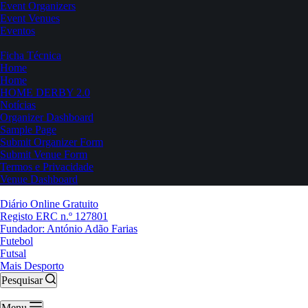
Event Organizers
Event Venues
Eventos
Ficha Técnica
Home
Home
HOME DERBY 2.0
Notícias
Organizer Dashboard
Sample Page
Submit Organizer Form
Submit Venue Form
Termos e Privacidade
Venue Dashboard
Diário Online Gratuito
Registo ERC n.º 127801
Fundador: António Adão Farias
Futebol
Futsal
Mais Desporto
Pesquisar
Menu