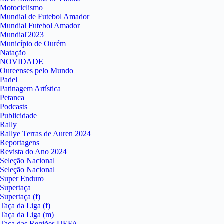
Motociclismo
Mundial de Futebol Amador
Mundial Futebol Amador
Mundial'2023
Município de Ourém
Natação
NOVIDADE
Oureenses pelo Mundo
Padel
Patinagem Artística
Petanca
Podcasts
Publicidade
Rally
Rallye Terras de Auren 2024
Reportagens
Revista do Ano 2024
Seleção Nacional
Seleção Nacional
Super Enduro
Supertaça
Supertaça (f)
Taça da Liga (f)
Taça da Liga (m)
Taça das Regiões UEFA