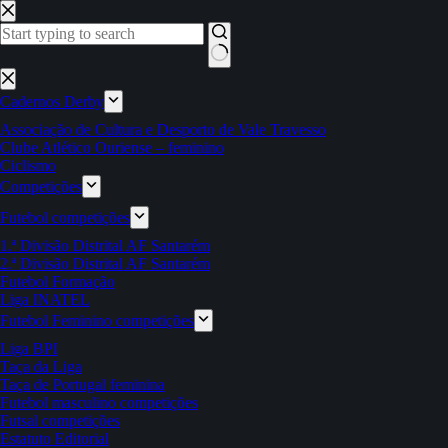
Pular
para
o
conteúdo
Sem
resultados
Cadernos Derby
Associação de Cultura e Desporto de Vale Travesso
Clube Atlético Ouriense – feminino
Ciclismo
Competições
Futebol competições
1.ª Divisão Distrital AF Santarém
2.ª Divisão Distrital AF Santarém
Futebol Formação
Liga INATEL
Futebol Feminino competições
Liga BPI
Taça da Liga
Taça de Portugal feminina
Futebol masculino competições
Futsal competições
Estatuto Editorial