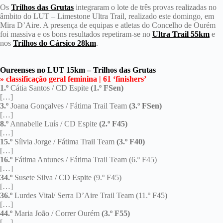
Os
Trilhos das Grutas
integraram o lote de três provas realizadas no
âmbito do LUT – Limestone Ultra Trail, realizado este domingo, em
Mira D’Aire. A presença de equipas e atletas do Concelho de Ourém
foi massiva e os bons resultados repetiram-se no
Ultra Trail 55km
e
nos
Trilhos do Cársico 28km
.
Oureenses no LUT 15km – Trilhos das Grutas
» classificação geral feminina | 61 ‘finishers’
1.º
Cátia Santos / CD Espite
(1.º FSen)
[…]
3.º
Joana Gonçalves / Fátima Trail Team
(3.º FSen)
[…]
8.º
Annabelle Luís / CD Espite
(2.º F45)
[…]
15.º
Sílvia Jorge / Fátima Trail Team
(3.º F40)
[…]
16.º
Fátima Antunes / Fátima Trail Team (6.º F45)
[…]
34.º
Susete Silva / CD Espite (9.º F45)
[…]
36.º
Lurdes Vital/ Serra D’Aire Trail Team (11.º F45)
[…]
44.º
Maria João / Correr Ourém
(3.º F55)
[…]