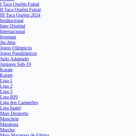
I Taça Ourém Futsal
II Taça Ourém Futsal
III Taça Ourém 2024
Institucional
Inter Distrital
Internacional
Ironman
Jiu-Jitsu
Jogos Olímpicos
Jogos Paralímpicos
Judo Adaptado
Juniores Sub-19
Karate
Karate
Liga 1
Liga 2
Liga 3
Liga BPI
Liga dos Campeões
Liga Inatel
Mais Desporto
Manchete
Maratona
Marcha
Meia Maratona de Fátima