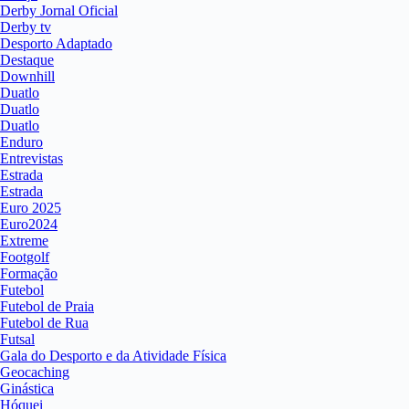
Derby Jornal Oficial
Derby tv
Desporto Adaptado
Destaque
Downhill
Duatlo
Duatlo
Duatlo
Enduro
Entrevistas
Estrada
Estrada
Euro 2025
Euro2024
Extreme
Footgolf
Formação
Futebol
Futebol de Praia
Futebol de Rua
Futsal
Gala do Desporto e da Atividade Física
Geocaching
Ginástica
Hóquei