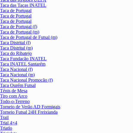
Taça das Taças INATEL
Taça de Portugal
Taça de Portugal
Taça de Portugal
Taça de Portugal (f)
Taça de Portugal (m)
Taça de Portugal de Futsal (m)
Taça Distrital (f)
Taça Distrital (m)
Taça do Ribatejo
Taça Fundação INATEL
Taça INATEL Santarém
Taça Nacional (f)
Taça Nacional (m)
Taça Nacional Promoção (f)
Taça Ourém Futsal
Ténis de Mesa
Tiro com Arco
Todo-o-Terreno
Torneio de Verão AD Formigais
Torneio Futsal 24H Freixianda
Trail
Trial 4×4
Triatlo