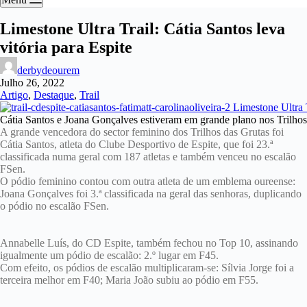
Limestone Ultra Trail: Cátia Santos leva
vitória para Espite
derbydeourem
Julho 26, 2022
Artigo
,
Destaque
,
Trail
Cátia Santos e Joana Gonçalves estiveram em grande plano nos Trilhos
A grande vencedora do sector feminino dos Trilhos das Grutas foi
Cátia Santos, atleta do Clube Desportivo de Espite, que foi 23.ª
classificada numa geral com 187 atletas e também venceu no escalão
FSen.
O pódio feminino contou com outra atleta de um emblema oureense:
Joana Gonçalves foi 3.ª classificada na geral das senhoras, duplicando
o pódio no escalão FSen.
Annabelle Luís, do CD Espite, também fechou no Top 10, assinando
igualmente um pódio de escalão: 2.º lugar em F45.
Com efeito, os pódios de escalão multiplicaram-se: Sílvia Jorge foi a
terceira melhor em F40; Maria João subiu ao pódio em F55.