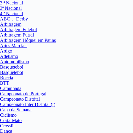
3.ª Nacional
3ª Nacional
4.ª Nacional
ABC… Derby
Arbitragem
Arbitragem Futebol
Arbitragem Futsal
Arbitragem Hóquei em Patins
Artes Marciais
Artigo
Atletismo
Automobilismo
Basquetebol
Basquetebol
Boccia
BTT
Caminhada
Campeonato de Portugal
Campeonato Distrital
Campeonato Inter Distrital (f)
Capa da Semana
Ciclismo
Corta-Mato
Crossfit
Dança