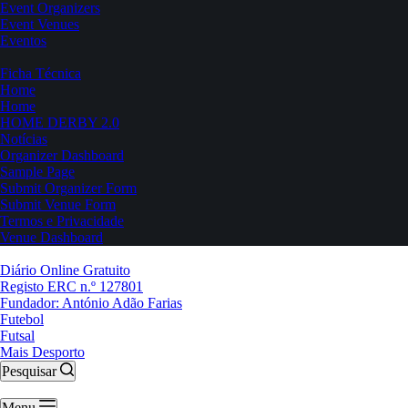
Event Organizers
Event Venues
Eventos
Ficha Técnica
Home
Home
HOME DERBY 2.0
Notícias
Organizer Dashboard
Sample Page
Submit Organizer Form
Submit Venue Form
Termos e Privacidade
Venue Dashboard
Diário Online Gratuito
Registo ERC n.º 127801
Fundador: António Adão Farias
Futebol
Futsal
Mais Desporto
Pesquisar
Menu