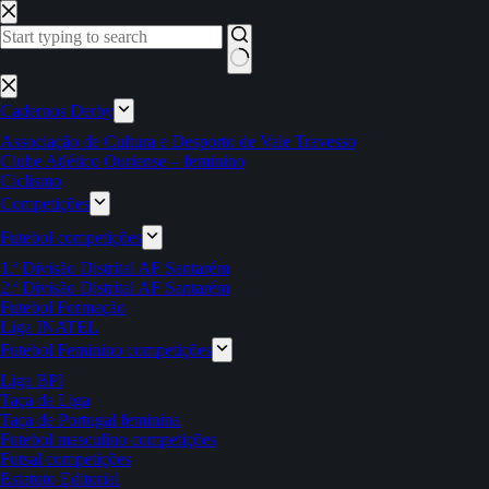
Pular
para
o
conteúdo
Sem
resultados
Cadernos Derby
Associação de Cultura e Desporto de Vale Travesso
Clube Atlético Ouriense – feminino
Ciclismo
Competições
Futebol competições
1.ª Divisão Distrital AF Santarém
2.ª Divisão Distrital AF Santarém
Futebol Formação
Liga INATEL
Futebol Feminino competições
Liga BPI
Taça da Liga
Taça de Portugal feminina
Futebol masculino competições
Futsal competições
Estatuto Editorial