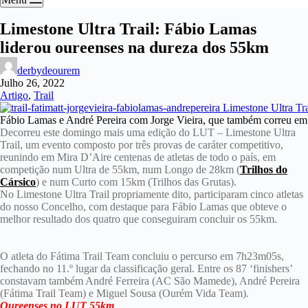
Limestone Ultra Trail: Fábio Lamas
liderou oureenses na dureza dos 55km
derbydeourem
Julho 26, 2022
Artigo
,
Trail
Fábio Lamas e André Pereira com Jorge Vieira, que também correu em
Decorreu este domingo mais uma edição do LUT – Limestone Ultra
Trail, um evento composto por três provas de caráter competitivo,
reunindo em Mira D’Aire centenas de atletas de todo o país, em
competição num Ultra de 55km, num Longo de 28km (
Trilhos do
Cársico
) e num Curto com 15km (Trilhos das Grutas).
No Limestone Ultra Trail propriamente dito, participaram cinco atletas
do nosso Concelho, com destaque para Fábio Lamas que obteve o
melhor resultado dos quatro que conseguiram concluir os 55km.
O atleta do Fátima Trail Team concluiu o percurso em 7h23m05s,
fechando no 11.º lugar da classificação geral. Entre os 87 ‘finishers’
constavam também André Ferreira (AC São Mamede), André Pereira
(Fátima Trail Team) e Miguel Sousa (Ourém Vida Team).
Oureenses no LUT 55km