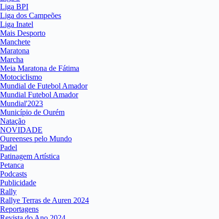
Liga BPI
Liga dos Campeões
Liga Inatel
Mais Desporto
Manchete
Maratona
Marcha
Meia Maratona de Fátima
Motociclismo
Mundial de Futebol Amador
Mundial Futebol Amador
Mundial'2023
Município de Ourém
Natação
NOVIDADE
Oureenses pelo Mundo
Padel
Patinagem Artística
Petanca
Podcasts
Publicidade
Rally
Rallye Terras de Auren 2024
Reportagens
Revista do Ano 2024