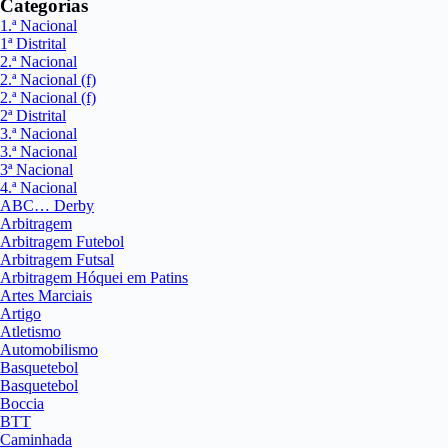
Categorias
1.ª Nacional
1ª Distrital
2.ª Nacional
2.ª Nacional (f)
2.ª Nacional (f)
2ª Distrital
3.ª Nacional
3.ª Nacional
3ª Nacional
4.ª Nacional
ABC… Derby
Arbitragem
Arbitragem Futebol
Arbitragem Futsal
Arbitragem Hóquei em Patins
Artes Marciais
Artigo
Atletismo
Automobilismo
Basquetebol
Basquetebol
Boccia
BTT
Caminhada