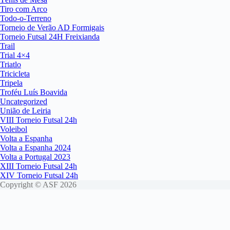
Tiro com Arco
Todo-o-Terreno
Torneio de Verão AD Formigais
Torneio Futsal 24H Freixianda
Trail
Trial 4×4
Triatlo
Tricicleta
Tripela
Troféu Luís Boavida
Uncategorized
União de Leiria
VIII Torneio Futsal 24h
Voleibol
Volta a Espanha
Volta a Espanha 2024
Volta a Portugal 2023
XIII Torneio Futsal 24h
XIV Torneio Futsal 24h
Copyright © ASF 2026