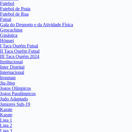
Futebol
Futebol de Praia
Futebol de Rua
Futsal
Gala do Desporto e da Atividade Física
Geocaching
Ginástica
Hóquei
I Taça Ourém Futsal
II Taça Ourém Futsal
III Taça Ourém 2024
Institucional
Inter Distrital
Internacional
Ironman
Jiu-Jitsu
Jogos Olímpicos
Jogos Paralímpicos
Judo Adaptado
Juniores Sub-19
Karate
Karate
Liga 1
Liga 2
Liga 3