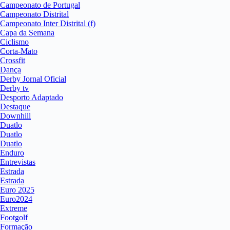
Campeonato de Portugal
Campeonato Distrital
Campeonato Inter Distrital (f)
Capa da Semana
Ciclismo
Corta-Mato
Crossfit
Dança
Derby Jornal Oficial
Derby tv
Desporto Adaptado
Destaque
Downhill
Duatlo
Duatlo
Duatlo
Enduro
Entrevistas
Estrada
Estrada
Euro 2025
Euro2024
Extreme
Footgolf
Formação