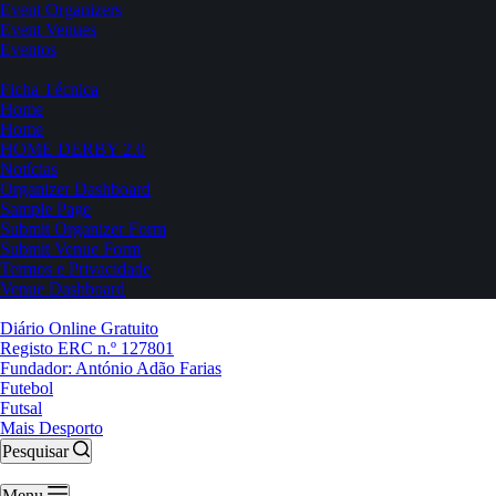
Event Organizers
Event Venues
Eventos
Ficha Técnica
Home
Home
HOME DERBY 2.0
Notícias
Organizer Dashboard
Sample Page
Submit Organizer Form
Submit Venue Form
Termos e Privacidade
Venue Dashboard
Diário Online Gratuito
Registo ERC n.º 127801
Fundador: António Adão Farias
Futebol
Futsal
Mais Desporto
Pesquisar
Menu