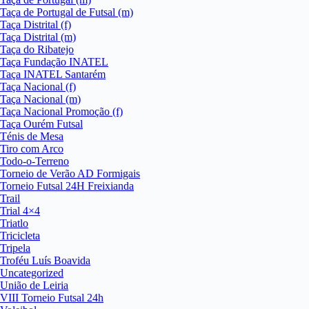
Taça de Portugal de Futsal (m)
Taça Distrital (f)
Taça Distrital (m)
Taça do Ribatejo
Taça Fundação INATEL
Taça INATEL Santarém
Taça Nacional (f)
Taça Nacional (m)
Taça Nacional Promoção (f)
Taça Ourém Futsal
Ténis de Mesa
Tiro com Arco
Todo-o-Terreno
Torneio de Verão AD Formigais
Torneio Futsal 24H Freixianda
Trail
Trial 4×4
Triatlo
Tricicleta
Tripela
Troféu Luís Boavida
Uncategorized
União de Leiria
VIII Torneio Futsal 24h