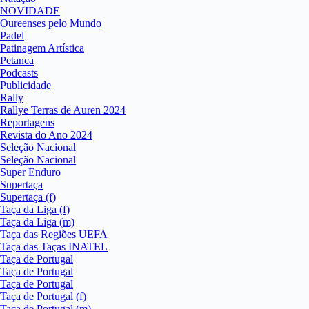
NOVIDADE
Oureenses pelo Mundo
Padel
Patinagem Artística
Petanca
Podcasts
Publicidade
Rally
Rallye Terras de Auren 2024
Reportagens
Revista do Ano 2024
Seleção Nacional
Seleção Nacional
Super Enduro
Supertaça
Supertaça (f)
Taça da Liga (f)
Taça da Liga (m)
Taça das Regiões UEFA
Taça das Taças INATEL
Taça de Portugal
Taça de Portugal
Taça de Portugal
Taça de Portugal (f)
Taça de Portugal (m)