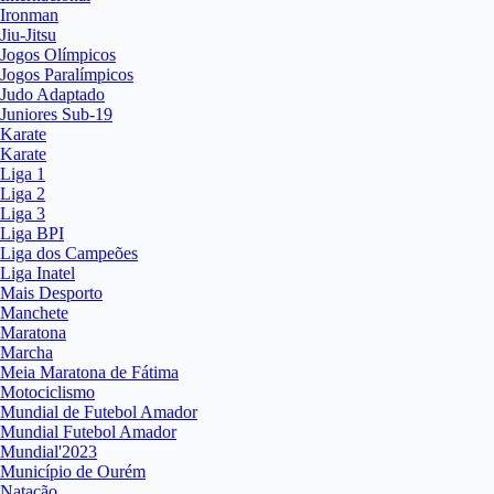
Ironman
Jiu-Jitsu
Jogos Olímpicos
Jogos Paralímpicos
Judo Adaptado
Juniores Sub-19
Karate
Karate
Liga 1
Liga 2
Liga 3
Liga BPI
Liga dos Campeões
Liga Inatel
Mais Desporto
Manchete
Maratona
Marcha
Meia Maratona de Fátima
Motociclismo
Mundial de Futebol Amador
Mundial Futebol Amador
Mundial'2023
Município de Ourém
Natação