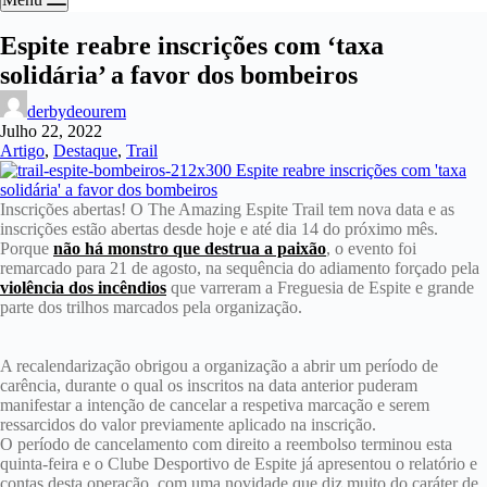
Espite reabre inscrições com ‘taxa
solidária’ a favor dos bombeiros
derbydeourem
Julho 22, 2022
Artigo
,
Destaque
,
Trail
Inscrições abertas! O The Amazing Espite Trail tem nova data e as
inscrições estão abertas desde hoje e até dia 14 do próximo mês.
Porque
não há monstro que destrua a paixão
, o evento foi
remarcado para 21 de agosto, na sequência do adiamento forçado pela
violência dos incêndios
que varreram a Freguesia de Espite e grande
parte dos trilhos marcados pela organização.
A recalendarização obrigou a organização a abrir um período de
carência, durante o qual os inscritos na data anterior puderam
manifestar a intenção de cancelar a respetiva marcação e serem
ressarcidos do valor previamente aplicado na inscrição.
O período de cancelamento com direito a reembolso terminou esta
quinta-feira e o Clube Desportivo de Espite já apresentou o relatório e
contas desta operação, com uma novidade que diz muito do caráter de