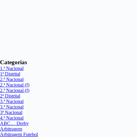
Categorias
1.ª Nacional
1ª Distrital
2.ª Nacional
2.ª Nacional (f)
2.ª Nacional (f)
2ª Distrital
3.ª Nacional
3.ª Nacional
3ª Nacional
4.ª Nacional
ABC… Derby
Arbitragem
Arbitragem Futebol