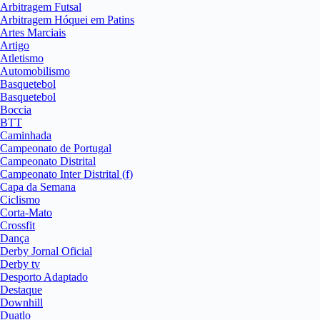
Arbitragem Futsal
Arbitragem Hóquei em Patins
Artes Marciais
Artigo
Atletismo
Automobilismo
Basquetebol
Basquetebol
Boccia
BTT
Caminhada
Campeonato de Portugal
Campeonato Distrital
Campeonato Inter Distrital (f)
Capa da Semana
Ciclismo
Corta-Mato
Crossfit
Dança
Derby Jornal Oficial
Derby tv
Desporto Adaptado
Destaque
Downhill
Duatlo