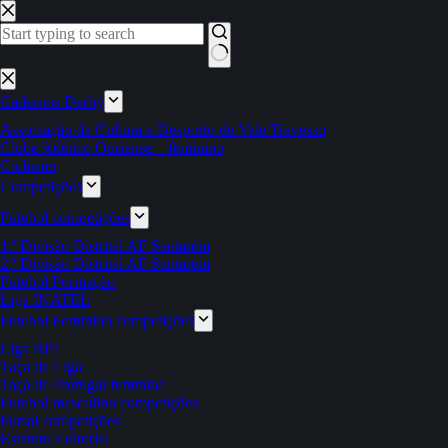
Pular
para
o
conteúdo
Sem
resultados
Cadernos Derby
Associação de Cultura e Desporto de Vale Travesso
Clube Atlético Ouriense – feminino
Ciclismo
Competições
Futebol competições
1.ª Divisão Distrital AF Santarém
2.ª Divisão Distrital AF Santarém
Futebol Formação
Liga INATEL
Futebol Feminino competições
Liga BPI
Taça da Liga
Taça de Portugal feminina
Futebol masculino competições
Futsal competições
Estatuto Editorial