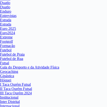
Duatlo
Duatlo
Enduro
Entrevistas
Estrada
Estrada
Euro 2025
Euro2024
Extreme
Footgolf
Formação
Futebol
Futebol de Praia
Futebol de Rua
Futsal
Gala do Desporto e da Atividade Física
Geocaching
Ginástica
Hóquei
I Taça Ourém Futsal
II Taça Ourém Futsal
III Taça Ourém 2024
Institucional
Inter Distrital
Internacional