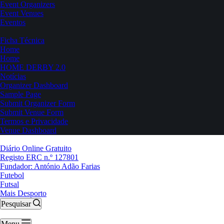
Event Organizers
Event Venues
Eventos
Ficha Técnica
Home
Home
HOME DERBY 2.0
Notícias
Organizer Dashboard
Sample Page
Submit Organizer Form
Submit Venue Form
Termos e Privacidade
Venue Dashboard
Diário Online Gratuito
Registo ERC n.º 127801
Fundador: António Adão Farias
Futebol
Futsal
Mais Desporto
Pesquisar
Menu