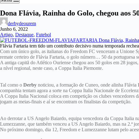
Dona Flávia, Rainha do Golo, chegou aos 5
derbydeourem
Junho 6, 2022
Artigo
,
Destaque
,
Futebol
Flávia Fartaria tem tido um contributo decisivo numa temporada rechead
Com um único golo, as italianas do Freedom FC venceram a Unione Spo
remate certeiro de Flávia Fartaria, o golo número… 50 da portuguesa s
A antiga capitã do Atlético Ouriense chegou aos 50 golos em 28 jogos, 
a nível regional, neste caso, a Coppa Italia Piemonte.
Tal como o
Derby
noticiou, a formação de Cuneo, onde alinha Flávia 
companhia tentam agora a sorte na Coppa Italia Nacionale de Eccelenz
A Coppa Italia Nacional coloca em competição os clubes vencedores da
jogam as meias-finais e aí se encontram os finalistas da competição.
Ao derrotar a US Angelo Baiardo, equipa vencedora da Coppa Italia n
Lumezzanne, que também venceu a US Angelo Baiardo, mas na 2.ª jorn
No próximo domingo, dia 12, Freedom e Lumezzanne lutam pelo acesso 