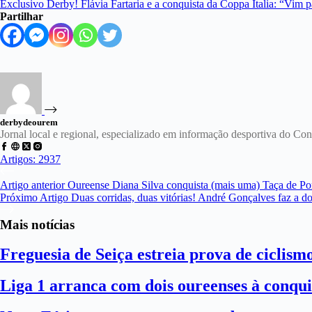
Exclusivo Derby! Flávia Fartaria e a conquista da Coppa Italia: “Vim pa
Partilhar
derbydeourem
Jornal local e regional, especializado em informação desportiva do C
Artigos: 2937
Artigo
anterior
Oureense Diana Silva conquista (mais uma) Taça de Po
Próximo
Artigo
Duas corridas, duas vitórias! André Gonçalves faz a d
Mais notícias
Freguesia de Seiça estreia prova de ciclism
Liga 1 arranca com dois oureenses à conqui