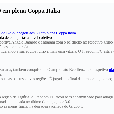
0 em plena Coppa Italia
a de conquistas a nível coletivo
rtiva Angelo Baiardo e entraram com o pé direito no respetivo grupo
ó nesta temporada.
liderando a sua equipa rumo a mais uma vitória. O Freedom FC está a di
Fartaria, também conquistou o Campionato Eccellenza e o respetivo
pl
a.
s taças nas respetivas regiões. É jogada no final da temporada, começ
a região da Ligúria, o Freedom FC ficou bem encaminhado para atingir
ada, disputada no último domingo, por 3-0.
às meias-finais, na derradeira jornada do Grupo C.