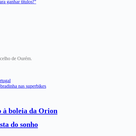
ra ganhar títulos!”
oncelho de Ourém.
rtugal
obradinha nas superbikes
o à boleia da Orion
sta do sonho