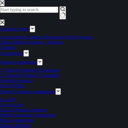
Pular
para
o
conteúdo
Sem
resultados
Cadernos Derby
Associação de Cultura e Desporto de Vale Travesso
Clube Atlético Ouriense – feminino
Ciclismo
Competições
Futebol competições
1.ª Divisão Distrital AF Santarém
2.ª Divisão Distrital AF Santarém
Futebol Formação
Liga INATEL
Futebol Feminino competições
Liga BPI
Taça da Liga
Taça de Portugal feminina
Futebol masculino competições
Futsal competições
Estatuto Editorial