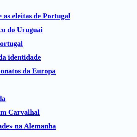
 as eleitas de Portugal
ico do Uruguai
ortugal
a identidade
eonatos da Europa
da
com Carvalhal
dade» na Alemanha