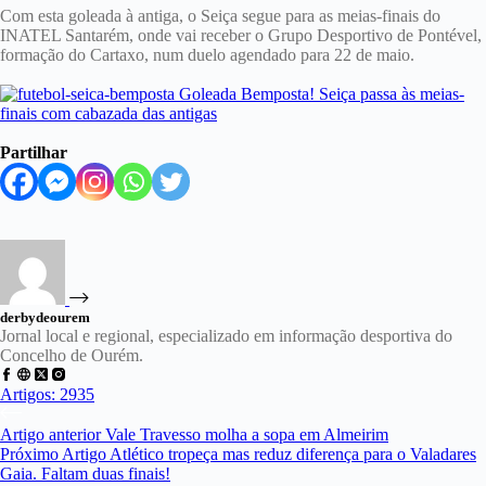
Com esta goleada à antiga, o Seiça segue para as meias-finais do
INATEL Santarém, onde vai receber o Grupo Desportivo de Pontével,
formação do Cartaxo, num duelo agendado para 22 de maio.
Partilhar
derbydeourem
Jornal local e regional, especializado em informação desportiva do
Concelho de Ourém.
Artigos: 2935
Artigo
anterior
Vale Travesso molha a sopa em Almeirim
Próximo
Artigo
Atlético tropeça mas reduz diferença para o Valadares
Gaia. Faltam duas finais!