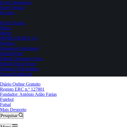
Event Organizers
Event Venues
Eventos
Ficha Técnica
Home
Home
HOME DERBY 2.0
Notícias
Organizer Dashboard
Sample Page
Submit Organizer Form
Submit Venue Form
Termos e Privacidade
Venue Dashboard
Diário Online Gratuito
Registo ERC n.º 127801
Fundador: António Adão Farias
Futebol
Futsal
Mais Desporto
Pesquisar
Menu