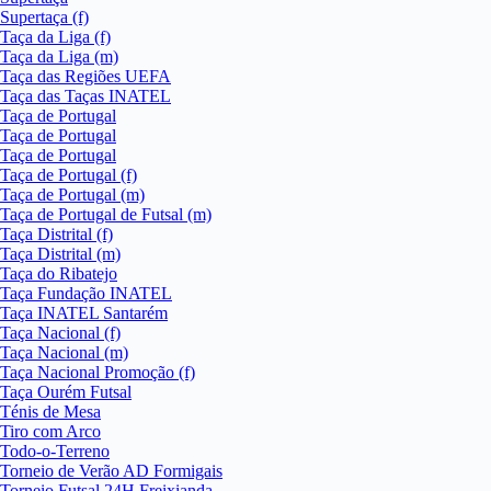
Supertaça (f)
Taça da Liga (f)
Taça da Liga (m)
Taça das Regiões UEFA
Taça das Taças INATEL
Taça de Portugal
Taça de Portugal
Taça de Portugal
Taça de Portugal (f)
Taça de Portugal (m)
Taça de Portugal de Futsal (m)
Taça Distrital (f)
Taça Distrital (m)
Taça do Ribatejo
Taça Fundação INATEL
Taça INATEL Santarém
Taça Nacional (f)
Taça Nacional (m)
Taça Nacional Promoção (f)
Taça Ourém Futsal
Ténis de Mesa
Tiro com Arco
Todo-o-Terreno
Torneio de Verão AD Formigais
Torneio Futsal 24H Freixianda