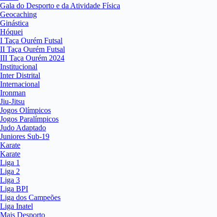
Gala do Desporto e da Atividade Física
Geocaching
Ginástica
Hóquei
I Taça Ourém Futsal
II Taça Ourém Futsal
III Taça Ourém 2024
Institucional
Inter Distrital
Internacional
Ironman
Jiu-Jitsu
Jogos Olímpicos
Jogos Paralímpicos
Judo Adaptado
Juniores Sub-19
Karate
Karate
Liga 1
Liga 2
Liga 3
Liga BPI
Liga dos Campeões
Liga Inatel
Mais Desporto