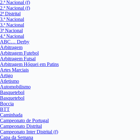
2.ª Nacional (f)
2.ª Nacional (f)
2ª Distrital
3.ª Nacional
3.ª Nacional
3ª Nacional
4.ª Nacional
ABC… Derby
Arbitragem
Arbitragem Futebol
Arbitragem Futsal
Arbitragem Hóquei em Patins
Artes Marciais
Artigo
Atletismo
Automobilismo
Basquetebol
Basquetebol
Boccia
BTT
Caminhada
Campeonato de Portugal
Campeonato Distrital
Campeonato Inter Distrital (f)
Capa da Semana