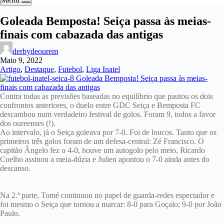
Goleada Bemposta! Seiça passa às meias-
finais com cabazada das antigas
derbydeourem
Maio 9, 2022
Artigo
,
Destaque
,
Futebol
,
Liga Inatel
Contra todas as previsões baseadas no equilíbrio que pautou os dois
confrontos anteriores, o duelo entre GDC Seiça e Bemposta FC
descambou num verdadeiro festival de golos. Foram 9, todos a favor
dos oureenses (!).
Ao intervalo, já o Seiça goleava por 7-0. Foi de loucos. Tanto que os
primeiros três golos foram de um defesa-central: Zé Francisco. O
capitão Ângelo fez o 4-0, houve um autogolo pelo meio, Ricardo
Coelho assinou a meia-dúzia e Julien apontou o 7-0 ainda antes do
descanso.
Na 2.ª parte, Tomé continuou no papel de guarda-redes espectador e
foi mesmo o Seiça que tornou a marcar: 8-0 para Goçalo; 9-0 por João
Paulo.