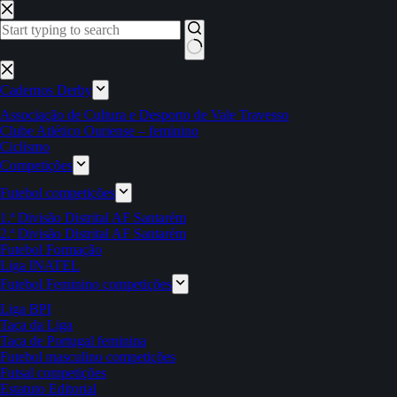
Pular
para
o
conteúdo
Sem
resultados
Cadernos Derby
Associação de Cultura e Desporto de Vale Travesso
Clube Atlético Ouriense – feminino
Ciclismo
Competições
Futebol competições
1.ª Divisão Distrital AF Santarém
2.ª Divisão Distrital AF Santarém
Futebol Formação
Liga INATEL
Futebol Feminino competições
Liga BPI
Taça da Liga
Taça de Portugal feminina
Futebol masculino competições
Futsal competições
Estatuto Editorial