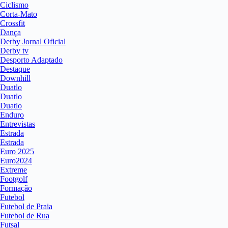
Ciclismo
Corta-Mato
Crossfit
Dança
Derby Jornal Oficial
Derby tv
Desporto Adaptado
Destaque
Downhill
Duatlo
Duatlo
Duatlo
Enduro
Entrevistas
Estrada
Estrada
Euro 2025
Euro2024
Extreme
Footgolf
Formação
Futebol
Futebol de Praia
Futebol de Rua
Futsal